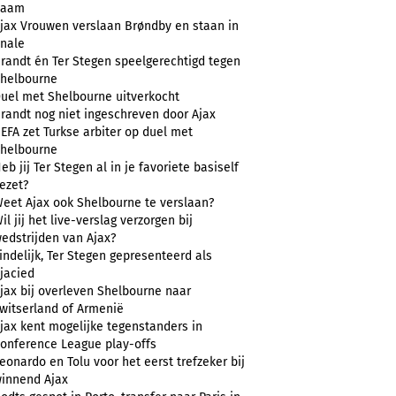
naam
jax Vrouwen verslaan Brøndby en staan in
inale
randt én Ter Stegen speelgerechtigd tegen
helbourne
uel met Shelbourne uitverkocht
randt nog niet ingeschreven door Ajax
EFA zet Turkse arbiter op duel met
helbourne
eb jij Ter Stegen al in je favoriete basiself
ezet?
eet Ajax ook Shelbourne te verslaan?
il jij het live-verslag verzorgen bij
edstrijden van Ajax?
indelijk, Ter Stegen gepresenteerd als
jacied
jax bij overleven Shelbourne naar
witserland of Armenië
jax kent mogelijke tegenstanders in
onference League play-offs
eonardo en Tolu voor het eerst trefzeker bij
innend Ajax