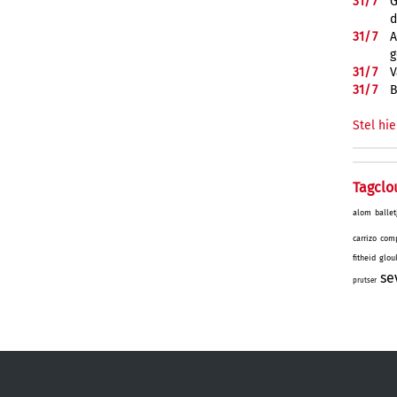
31/
7
G
d
31/
7
A
g
31/
7
V
31/
7
B
Stel hie
Tagclo
alom
ballet
carrizo
comp
fitheid
glou
se
prutser