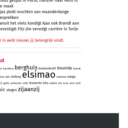
odts gespot in Porto, transfer naar Paris in
e maak
jax plukt vruchten van maandenlange
esprekken
anuit het niets kondigt Ajax ook Brandt aan
evestigd: Fitz-Jim vervolgt carrière in Turijn
r in welk nieuws jij belangrijk vindt.
ud
berghuis
bounida
blumenkraft
je
brandt
barcelona
elsimao
ewige
dolberg
lot
derk
eredivisie
leonardo
lido
kh
jordi
godts
johanssen
madrid
mie
oscar
post
prikt
zijaanzij
vic
stegen