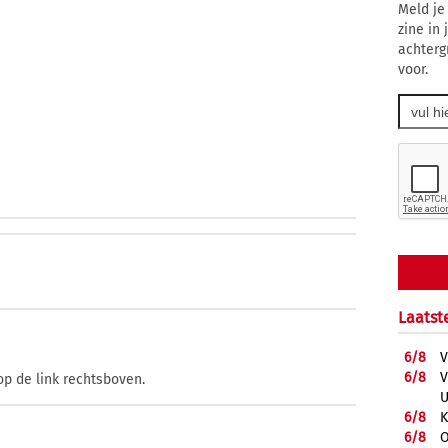
Meld je
zine in
achterg
voor.
Laatst
6/
8
V
6/
8
V
op de link rechtsboven.
U
6/
8
K
6/
8
O