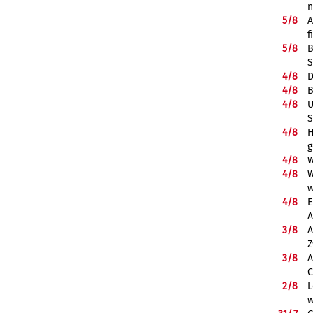
5/
8
A
f
5/
8
B
S
4/
8
D
4/
8
B
4/
8
U
S
4/
8
H
g
4/
8
W
4/
8
W
w
4/
8
E
A
3/
8
A
Z
3/
8
A
C
2/
8
L
w