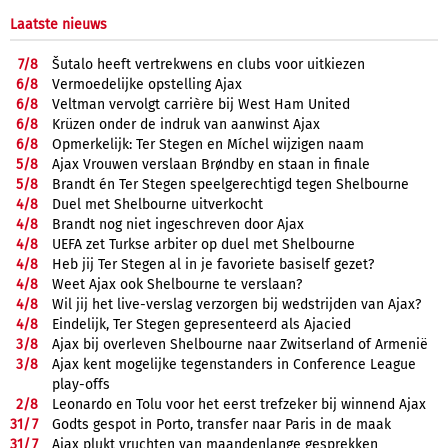
Laatste nieuws
7/
8
Šutalo heeft vertrekwens en clubs voor uitkiezen
6/
8
Vermoedelijke opstelling Ajax
6/
8
Veltman vervolgt carrière bij West Ham United
6/
8
Krüzen onder de indruk van aanwinst Ajax
6/
8
Opmerkelijk: Ter Stegen en Míchel wijzigen naam
5/
8
Ajax Vrouwen verslaan Brøndby en staan in finale
5/
8
Brandt én Ter Stegen speelgerechtigd tegen Shelbourne
4/
8
Duel met Shelbourne uitverkocht
4/
8
Brandt nog niet ingeschreven door Ajax
4/
8
UEFA zet Turkse arbiter op duel met Shelbourne
4/
8
Heb jij Ter Stegen al in je favoriete basiself gezet?
4/
8
Weet Ajax ook Shelbourne te verslaan?
4/
8
Wil jij het live-verslag verzorgen bij wedstrijden van Ajax?
4/
8
Eindelijk, Ter Stegen gepresenteerd als Ajacied
3/
8
Ajax bij overleven Shelbourne naar Zwitserland of Armenië
3/
8
Ajax kent mogelijke tegenstanders in Conference League
play-offs
2/
8
Leonardo en Tolu voor het eerst trefzeker bij winnend Ajax
31/
7
Godts gespot in Porto, transfer naar Paris in de maak
31/
7
Ajax plukt vruchten van maandenlange gesprekken