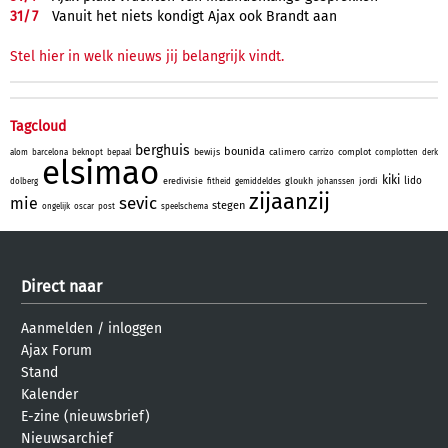
31/
7
Vanuit het niets kondigt Ajax ook Brandt aan
Stel hier in welk nieuws jij belangrijk vindt.
Tagcloud
berghuis
bounida
bewijs
calimero
complot
alom
barcelona
beknopt
bepaal
carrizo
complotten
derk
elsimao
kiki
lido
eredivisie
gloukh
jordi
dolberg
fitheid
gemiddeldes
johanssen
zijaanzij
sevic
mie
stegen
ongelijk
oscar
post
speelschema
Direct naar
Aanmelden
/
inloggen
Ajax Forum
Stand
Kalender
E-zine (nieuwsbrief)
Nieuwsarchief