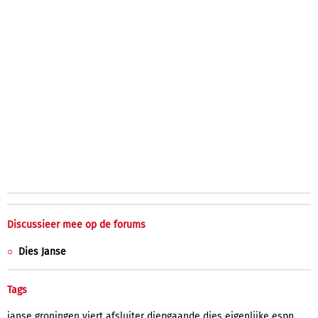
Discussieer mee op de forums
Dies Janse
Tags
janse
groningen
viert
afsluiter
diepgaande
dies
eigenlijke
espn