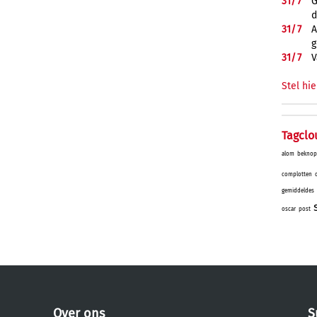
31/
7
G
d
31/
7
A
g
31/
7
V
Stel hie
Tagclo
alom
beknop
complotten
gemiddeldes
oscar
post
Over ons
S