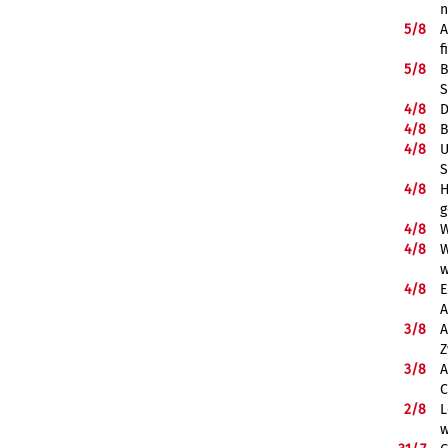
5/
8
A
f
5/
8
B
S
4/
8
D
4/
8
B
4/
8
U
S
4/
8
H
g
4/
8
W
4/
8
W
w
4/
8
E
A
3/
8
A
Z
3/
8
A
C
2/
8
L
w