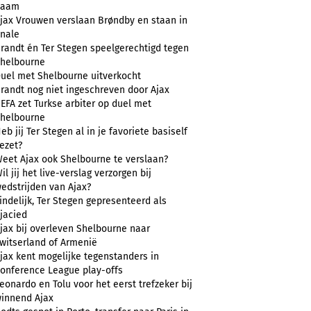
naam
jax Vrouwen verslaan Brøndby en staan in
inale
randt én Ter Stegen speelgerechtigd tegen
helbourne
uel met Shelbourne uitverkocht
randt nog niet ingeschreven door Ajax
EFA zet Turkse arbiter op duel met
helbourne
eb jij Ter Stegen al in je favoriete basiself
ezet?
eet Ajax ook Shelbourne te verslaan?
il jij het live-verslag verzorgen bij
edstrijden van Ajax?
indelijk, Ter Stegen gepresenteerd als
jacied
jax bij overleven Shelbourne naar
witserland of Armenië
jax kent mogelijke tegenstanders in
onference League play-offs
eonardo en Tolu voor het eerst trefzeker bij
innend Ajax