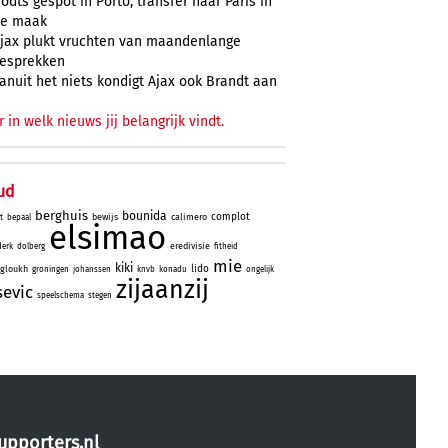
odts gespot in Porto, transfer naar Paris in
e maak
jax plukt vruchten van maandenlange
esprekken
anuit het niets kondigt Ajax ook Brandt aan
r in welk nieuws jij belangrijk vindt.
ud
berghuis
bounida
complot
bewijs
calimero
t
bepaal
elsimao
eredivisie
derk
dolberg
fitheid
mie
kiki
lido
gloukh
groningen
johanssen
knvb
konadu
ongelijk
zijaanzij
sevic
speelschema
stegen
upporters.nl