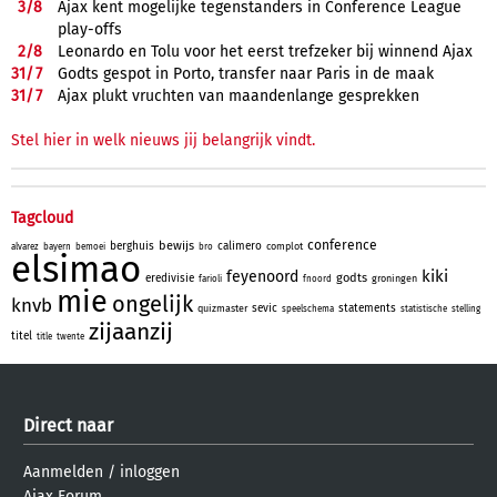
3/
8
Ajax kent mogelijke tegenstanders in Conference League
play-offs
2/
8
Leonardo en Tolu voor het eerst trefzeker bij winnend Ajax
31/
7
Godts gespot in Porto, transfer naar Paris in de maak
31/
7
Ajax plukt vruchten van maandenlange gesprekken
Stel hier in welk nieuws jij belangrijk vindt.
Tagcloud
conference
bewijs
berghuis
calimero
complot
alvarez
bayern
bemoei
bro
elsimao
kiki
feyenoord
godts
eredivisie
groningen
farioli
fnoord
mie
ongelijk
knvb
sevic
statements
quizmaster
speelschema
statistische
stelling
zijaanzij
titel
title
twente
Direct naar
Aanmelden
/
inloggen
Ajax Forum