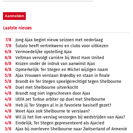
Laatste nieuws
7/
8
Jong Ajax begint nieuw seizoen met nederlaag
7/
8
Šutalo heeft vertrekwens en clubs voor uitkiezen
6/
8
Vermoedelijke opstelling Ajax
6/
8
Veltman vervolgt carrière bij West Ham United
6/
8
Krüzen onder de indruk van aanwinst Ajax
6/
8
Opmerkelijk: Ter Stegen en Míchel wijzigen naam
5/
8
Ajax Vrouwen verslaan Brøndby en staan in finale
5/
8
Brandt én Ter Stegen speelgerechtigd tegen Shelbourne
4/
8
Duel met Shelbourne uitverkocht
4/
8
Brandt nog niet ingeschreven door Ajax
4/
8
UEFA zet Turkse arbiter op duel met Shelbourne
4/
8
Heb jij Ter Stegen al in je favoriete basiself gezet?
4/
8
Weet Ajax ook Shelbourne te verslaan?
4/
8
Wil jij het live-verslag verzorgen bij wedstrijden van Ajax?
4/
8
Eindelijk, Ter Stegen gepresenteerd als Ajacied
3/
8
Ajax bij overleven Shelbourne naar Zwitserland of Armenië