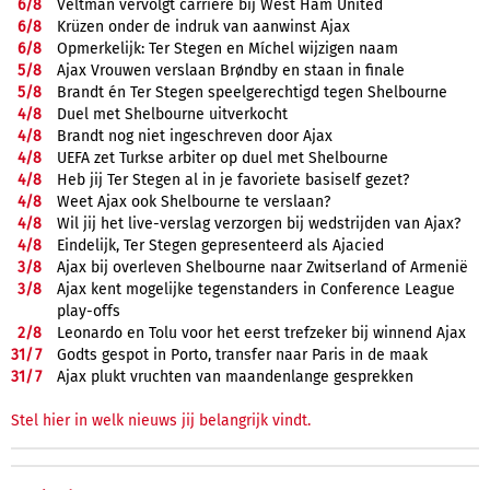
6/
8
Veltman vervolgt carrière bij West Ham United
6/
8
Krüzen onder de indruk van aanwinst Ajax
6/
8
Opmerkelijk: Ter Stegen en Míchel wijzigen naam
5/
8
Ajax Vrouwen verslaan Brøndby en staan in finale
5/
8
Brandt én Ter Stegen speelgerechtigd tegen Shelbourne
4/
8
Duel met Shelbourne uitverkocht
4/
8
Brandt nog niet ingeschreven door Ajax
4/
8
UEFA zet Turkse arbiter op duel met Shelbourne
4/
8
Heb jij Ter Stegen al in je favoriete basiself gezet?
4/
8
Weet Ajax ook Shelbourne te verslaan?
4/
8
Wil jij het live-verslag verzorgen bij wedstrijden van Ajax?
4/
8
Eindelijk, Ter Stegen gepresenteerd als Ajacied
3/
8
Ajax bij overleven Shelbourne naar Zwitserland of Armenië
3/
8
Ajax kent mogelijke tegenstanders in Conference League
play-offs
2/
8
Leonardo en Tolu voor het eerst trefzeker bij winnend Ajax
31/
7
Godts gespot in Porto, transfer naar Paris in de maak
31/
7
Ajax plukt vruchten van maandenlange gesprekken
Stel hier in welk nieuws jij belangrijk vindt.