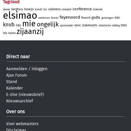
Tagcloud
conference
bewijs
calimero
berghuis
complot
alvarez
brandt
bro
driehoek
elsimao
feyenoord
godts
kiki
fnoord
eredivisie
farioli
groningen
mie
ongelijk
knvb
titel
lido
sevic
statements
quizmaster
statistische
stelling
zijaanzij
title
twente
Direct naar
Aanmelden
/
inloggen
Ajax Forum
Stand
Kalender
E-zine (nieuwsbrief)
Nieuwsarchief
Over ons
Voor webmasters
Disclaimer