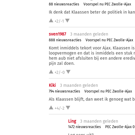
88 nieuwsreacties
Voorspel nu PEC Zwolle-Ajax
Ik denk dat Klaassen beter de politiek in kan
+2/-1
sven1987
3 ma
anden
geleden
888 nieuwsreacties
Voorspel nu PEC Zwolle-Ajax
Komt inmiddels tekort voor Ajax. Klaassen i
loopvermogen en dat is inmiddels een stuk m
hem aub niet afsluiten bij een andere erediv
pijn zal doen.
+2/-0
Kiki
3 ma
anden
geleden
794 nieuwsreacties
Voorspel nu PEC Zwolle-Ajax
Als Klaassen blijft, dan weet ik genoeg wat be
+4/-2
Ling
3 ma
anden
geleden
1472 nieuwsreacties
PEC Zwolle-Ajax 0-