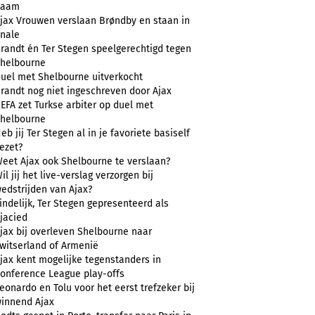
naam
jax Vrouwen verslaan Brøndby en staan in
inale
randt én Ter Stegen speelgerechtigd tegen
helbourne
uel met Shelbourne uitverkocht
randt nog niet ingeschreven door Ajax
EFA zet Turkse arbiter op duel met
helbourne
eb jij Ter Stegen al in je favoriete basiself
ezet?
eet Ajax ook Shelbourne te verslaan?
il jij het live-verslag verzorgen bij
edstrijden van Ajax?
indelijk, Ter Stegen gepresenteerd als
jacied
jax bij overleven Shelbourne naar
witserland of Armenië
jax kent mogelijke tegenstanders in
onference League play-offs
eonardo en Tolu voor het eerst trefzeker bij
innend Ajax