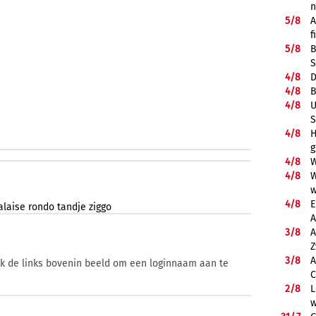
5/
8
A
f
5/
8
B
S
4/
8
D
4/
8
B
4/
8
U
S
4/
8
H
g
4/
8
W
4/
8
W
w
4/
8
E
laise
rondo
tandje
ziggo
A
3/
8
A
Z
3/
8
A
ik de links bovenin beeld om een loginnaam aan te
C
2/
8
L
w