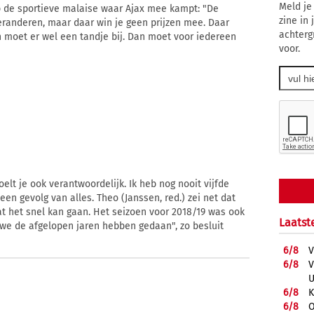
Meld je
p de sportieve malaise waar Ajax mee kampt: "De
zine in
veranderen, maar daar win je geen prijzen mee. Daar
achterg
n moet er wel een tandje bij. Dan moet voor iedereen
voor.
voelt je ook verantwoordelijk. Ik heb nog nooit vijfde
 een gevolg van alles. Theo (Janssen, red.) zei net dat
at het snel kan gaan. Het seizoen voor 2018/19 was ook
Laatst
we de afgelopen jaren hebben gedaan", zo besluit
6/
8
V
6/
8
V
U
6/
8
K
6/
8
O