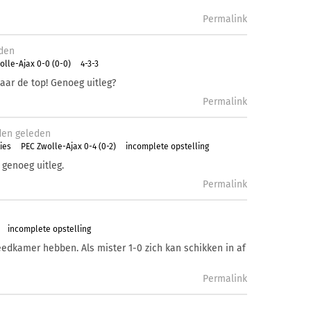
Permalink
den
olle-Ajax 0-0 (0-0)
4-3-3
naar de top! Genoeg uitleg?
Permalink
den
geleden
ies
PEC Zwolle-Ajax 0-4 (0-2)
incomplete opstelling
 genoeg uitleg.
Permalink
incomplete opstelling
eedkamer hebben. Als mister 1-0 zich kan schikken in af
Permalink