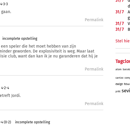
31/
7
G
4-3-3
d
 gaan.
31/
7
A
g
Permalink
31/
7
V
31/
7
B
incomplete opstelling
Stel hie
s een speler die het moet hebben van zijn
inder geworden. De explosiviteit is weg. Maar laat
isie club, want dan kan ik je nu garanderen dat hij je
Tagclo
Permalink
alom
barcel
carrizo
comp
ewige
fithe
4-2-4
sev
prikt
treft Jordi.
Permalink
4 (0-2)
incomplete opstelling