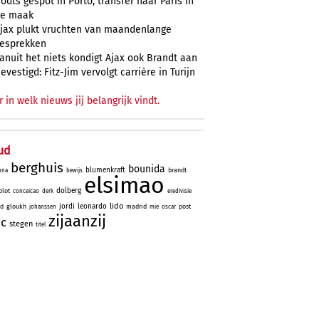
odts gespot in Porto, transfer naar Paris in
e maak
jax plukt vruchten van maandenlange
esprekken
anuit het niets kondigt Ajax ook Brandt aan
evestigd: Fitz-Jim vervolgt carrière in Turijn
r in welk nieuws jij belangrijk vindt.
ud
berghuis
bounida
blumenkraft
brandt
ona
bewijs
elsimao
dolberg
lot
conceicao
derk
eredivisie
lido
jordi
leonardo
id
gloukh
madrid
post
johanssen
mie
oscar
zijaanzij
ic
stegen
titel