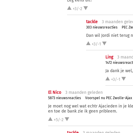
Leg eens uit?
+3/-2
tackle
3 ma
anden
gele
303 nieuwsreacties
PEC Zw
Dan wil Jordi niet terug 
+3/-1
Ling
3 ma
an
1472 nieuwsreact
Ja dank je wel,
+3/-1
El Nico
3 ma
anden
geleden
5873 nieuwsreacties
Voorspel nu PEC Zwolle-Ajax
Je moet nog wel wat echtr Ajacieden in je kl
en toe de bank zie ik geen pribleem.
+5/-2
tackle
3 ma
anden
geleden