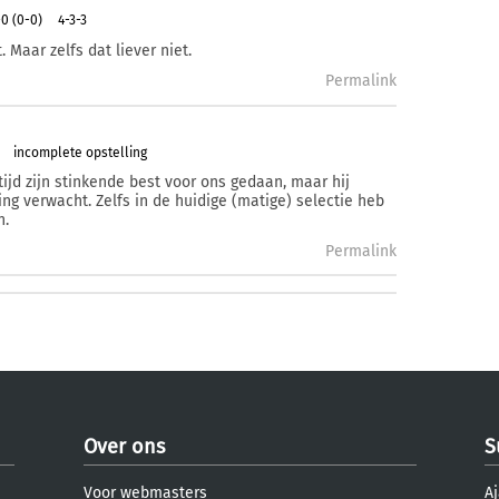
0 (0-0)
4-3-3
 Maar zelfs dat liever niet.
Permalink
incomplete opstelling
ltijd zijn stinkende best voor ons gedaan, maar hij
ing verwacht. Zelfs in de huidige (matige) selectie heb
n.
Permalink
Over ons
S
Voor webmasters
Aj