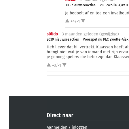
303 nieuwsreacties
PEC Zwolle-Ajax 0-
Je bedoelt af en toe een invalbeurt.
+4/-1
s0lido
3 ma
anden
geleden (
gewijzigd
)
2039 nieuwsreacties
Voorspel nu PEC Zwolle-Ajax
Heb liever dat hij vertrekt. Klaassen heeft a
brengt niet wat je van iemand met zijn ervar
je genoeg spelers die beter zijn dan Klaasse
+3/-1
Direct naar
Aanmelden
/
inloggen