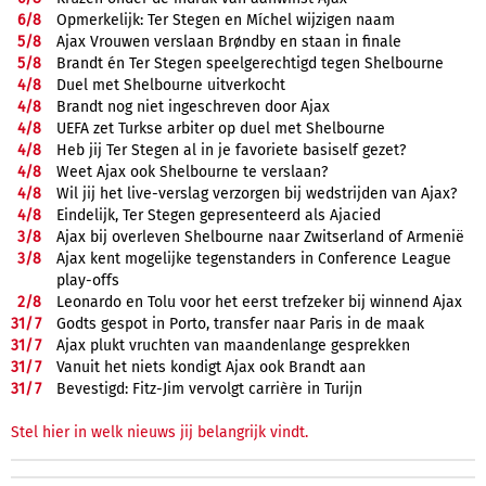
6/
8
Opmerkelijk: Ter Stegen en Míchel wijzigen naam
5/
8
Ajax Vrouwen verslaan Brøndby en staan in finale
5/
8
Brandt én Ter Stegen speelgerechtigd tegen Shelbourne
4/
8
Duel met Shelbourne uitverkocht
4/
8
Brandt nog niet ingeschreven door Ajax
4/
8
UEFA zet Turkse arbiter op duel met Shelbourne
4/
8
Heb jij Ter Stegen al in je favoriete basiself gezet?
4/
8
Weet Ajax ook Shelbourne te verslaan?
4/
8
Wil jij het live-verslag verzorgen bij wedstrijden van Ajax?
4/
8
Eindelijk, Ter Stegen gepresenteerd als Ajacied
3/
8
Ajax bij overleven Shelbourne naar Zwitserland of Armenië
3/
8
Ajax kent mogelijke tegenstanders in Conference League
play-offs
2/
8
Leonardo en Tolu voor het eerst trefzeker bij winnend Ajax
31/
7
Godts gespot in Porto, transfer naar Paris in de maak
31/
7
Ajax plukt vruchten van maandenlange gesprekken
31/
7
Vanuit het niets kondigt Ajax ook Brandt aan
31/
7
Bevestigd: Fitz-Jim vervolgt carrière in Turijn
Stel hier in welk nieuws jij belangrijk vindt.