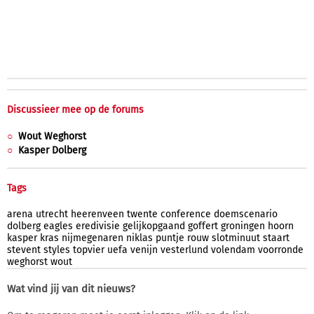
Discussieer mee op de forums
Wout Weghorst
Kasper Dolberg
Tags
arena
utrecht
heerenveen
twente
conference
doemscenario
dolberg
eagles
eredivisie
gelijkopgaand
goffert
groningen
hoorn
kasper
kras
nijmegenaren
niklas
puntje
rouw
slotminuut
staart
stevent
styles
topvier
uefa
venijn
vesterlund
volendam
voorronde
weghorst
wout
Wat vind jij van dit nieuws?