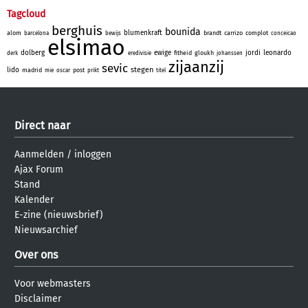
Tagcloud
berghuis
bounida
blumenkraft
alom
brandt
carrizo
complot
barcelona
bewijs
conceicao
elsimao
dolberg
ewige
jordi
leonardo
fitheid
gloukh
derk
eredivisie
johanssen
zijaanzij
sevic
stegen
lido
madrid
post
mie
oscar
prikt
titel
Direct naar
Aanmelden
/
inloggen
Ajax Forum
Stand
Kalender
E-zine (nieuwsbrief)
Nieuwsarchief
Over ons
Voor webmasters
Disclaimer