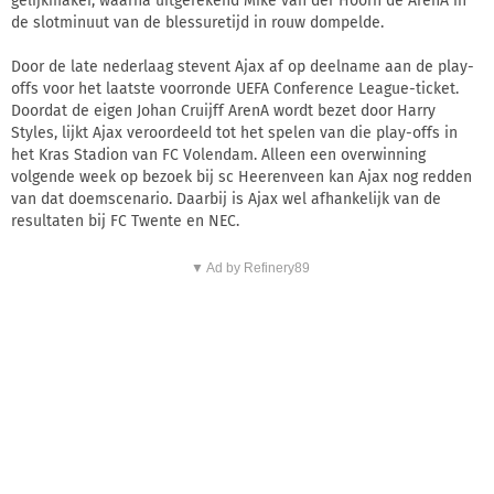
gelijkmaker, waarna uitgerekend Mike van der Hoorn de ArenA in
de slotminuut van de blessuretijd in rouw dompelde.
Door de late nederlaag stevent Ajax af op deelname aan de play-
offs voor het laatste voorronde UEFA Conference League-ticket.
Doordat de eigen Johan Cruijff ArenA wordt bezet door Harry
Styles, lijkt Ajax veroordeeld tot het spelen van die play-offs in
het Kras Stadion van FC Volendam. Alleen een overwinning
volgende week op bezoek bij sc Heerenveen kan Ajax nog redden
van dat doemscenario. Daarbij is Ajax wel afhankelijk van de
resultaten bij FC Twente en NEC.
▼ Ad by Refinery89