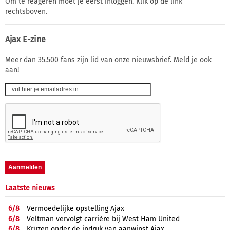
Om te reageren moet je eerst inloggen. Klik op de link
rechtsboven.
Ajax E-zine
Meer dan 35.500 fans zijn lid van onze nieuwsbrief. Meld je ook
aan!
Laatste nieuws
6/
8
Vermoedelijke opstelling Ajax
6/
8
Veltman vervolgt carrière bij West Ham United
6/
8
Krüzen onder de indruk van aanwinst Ajax