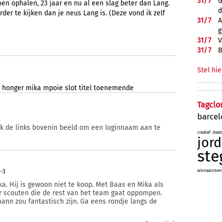
31/
7
G
oen ophalen, 23 jaar en nu al een slag beter dan Lang.
d
erder te kijken dan je neus Lang is. (Deze vond ik zelf
31/
7
A
g
31/
7
V
31/
7
B
Stel hie
honger
mika
mpoie
slot
titel
toenemende
Tagclo
barce
ik de links bovenin beeld om een loginnaam aan te
creatief
deals
jord
ste
3-3
winnaarsmenta
. Hij is gewoon niet te koop. Met Baas en Mika als
r scouten die de rest van het team gaat oppompen.
ann zou fantastisch zijn. Ga eens rondje langs de