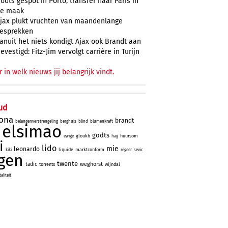
odts gespot in Porto, transfer naar Paris in
e maak
jax plukt vruchten van maandenlange
esprekken
anuit het niets kondigt Ajax ook Brandt aan
evestigd: Fitz-Jim vervolgt carrière in Turijn
r in welk nieuws jij belangrijk vindt.
ud
lona
brandt
belangenverstrengeling
berghuis
blind
blumenkraft
elsimao
godts
gloukh
huursom
ewige
hag
i
lido
mie
leonardo
liquide
marktconform
kiki
regeer
sevic
gen
twente
weghorst
tadic
torrents
wijndal
liteit