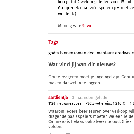
kon je tot 2 weken geleden voor 15 milj
Ga op zoek naar zo'n speler i.p.v. niet v
wel leuk.)
Mening van:
Sevic
Tags
godts
binnenkomen
documentaire
eredivisie
Wat vind jij van dit nieuws?
Om te reageren moet je ingelogd zijn. Gebru
maken danwel in te loggen.
sardientje
3 ma
anden
geleden
1128 nieuwsreacties
PEC Zwolle-Ajax 1-2 (0-1)
4-
Waarom iedere keer zeuren over verkoop Mika
dragende basisspelers moeten we een leide
Calimero is helaas ook alweer te oud. Griezm
velden.