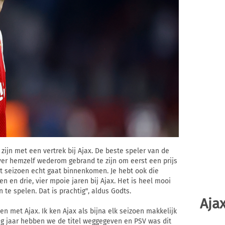
ijn met een vertrek bij Ajax. De beste speler van de
over hemzelf wederom gebrand te zijn om eerst een prijs
it seizoen echt gaat binnenkomen. Je hebt ook die
n en drie, vier mpoie jaren bij Ajax. Het is heel mooi
te spelen. Dat is prachtig", aldus Godts.
Ajax
ken met Ajax. Ik ken Ajax als bijna elk seizoen makkelijk
ig jaar hebben we de titel weggegeven en PSV was dit