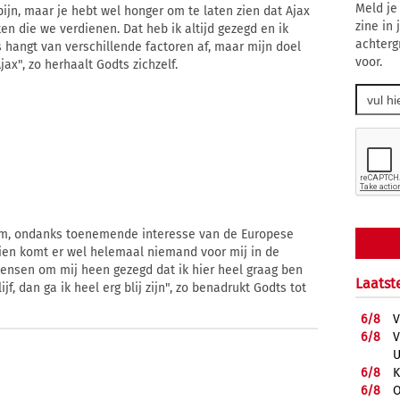
Meld je
t pijn, maar je hebt wel honger om te laten zien dat Ajax
zine in
ken die we verdienen. Dat heb ik altijd gezegd en ik
achterg
 hangt van verschillende factoren af, maar mijn doel
voor.
ax", zo herhaalt Godts zichzelf.
rdam, ondanks toenemende interesse van de Europese
chien komt er wel helemaal niemand voor mij in de
 mensen om mij heen gezegd dat ik hier heel graag ben
Laatst
ijf, dan ga ik heel erg blij zijn", zo benadrukt Godts tot
6/
8
V
6/
8
V
U
6/
8
K
6/
8
O