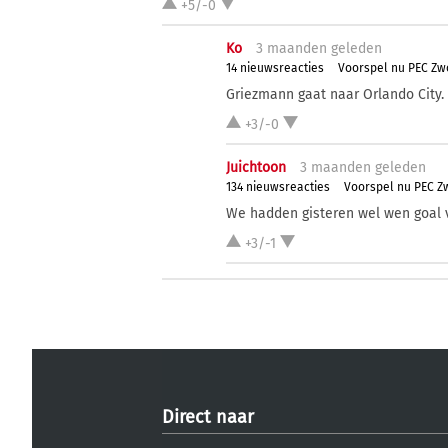
+5/-0
Ko
3 ma
anden
geleden
14 nieuwsreacties
Voorspel nu PEC Zw
Griezmann gaat naar Orlando City.
+3/-0
Juichtoon
3 ma
anden
geleden
134 nieuwsreacties
Voorspel nu PEC Z
We hadden gisteren wel wen goal 
+3/-1
Direct naar