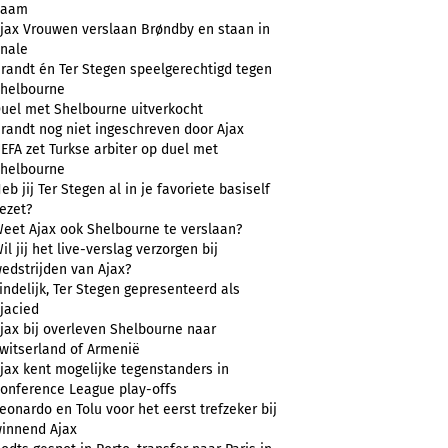
naam
jax Vrouwen verslaan Brøndby en staan in
inale
randt én Ter Stegen speelgerechtigd tegen
helbourne
uel met Shelbourne uitverkocht
randt nog niet ingeschreven door Ajax
EFA zet Turkse arbiter op duel met
helbourne
eb jij Ter Stegen al in je favoriete basiself
ezet?
eet Ajax ook Shelbourne te verslaan?
il jij het live-verslag verzorgen bij
edstrijden van Ajax?
indelijk, Ter Stegen gepresenteerd als
jacied
jax bij overleven Shelbourne naar
witserland of Armenië
jax kent mogelijke tegenstanders in
onference League play-offs
eonardo en Tolu voor het eerst trefzeker bij
innend Ajax