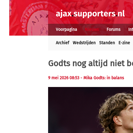
Voorpagina
Nieuws
Forums
In
Archief
Wedstrijden
Standen
E-zine
Godts nog altijd niet b
9 mei 2026 08:53 - Mika Godts: in balans