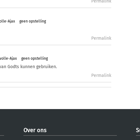
Permalink
olle-Ajax
geen opstelling
Permalink
wolle-Ajax
geen opstelling
van Godts kunnen gebruiken.
Permalink
Over ons
S