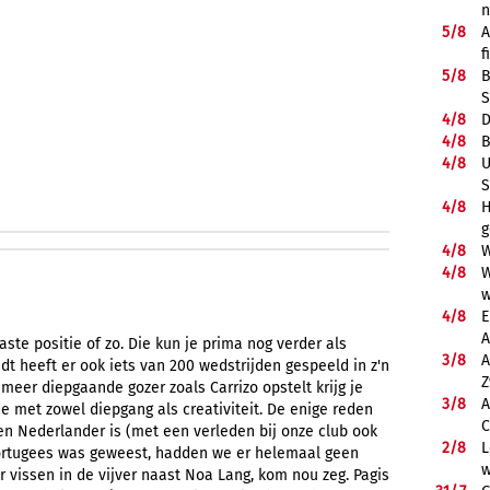
5/
8
A
f
5/
8
B
S
4/
8
D
4/
8
B
4/
8
U
S
4/
8
H
g
4/
8
W
4/
8
W
w
4/
8
E
A
aste positie of zo. Die kun je prima nog verder als
3/
8
A
ndt heeft er ook iets van 200 wedstrijden gespeeld in z'n
Z
 meer diepgaande gozer zoals Carrizo opstelt krijg je
3/
8
A
 met zowel diepgang als creativiteit. De enige reden
C
n Nederlander is (met een verleden bij onze club ook
2/
8
L
 Portugees was geweest, hadden we er helemaal geen
w
er vissen in de vijver naast Noa Lang, kom nou zeg. Pagis