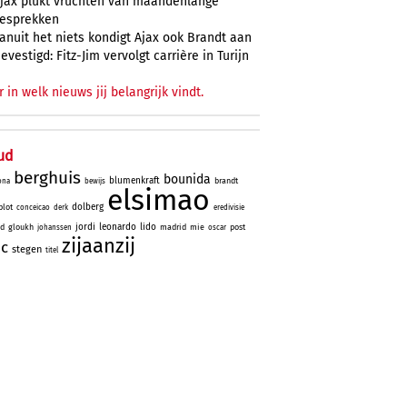
jax plukt vruchten van maandenlange
esprekken
anuit het niets kondigt Ajax ook Brandt aan
evestigd: Fitz-Jim vervolgt carrière in Turijn
r in welk nieuws jij belangrijk vindt.
ud
berghuis
bounida
blumenkraft
brandt
ona
bewijs
elsimao
dolberg
lot
conceicao
derk
eredivisie
jordi
leonardo
lido
id
gloukh
madrid
mie
post
johanssen
oscar
zijaanzij
ic
stegen
titel