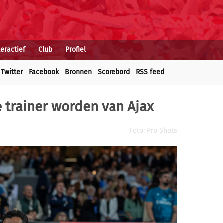
teractief
Club
Profiel
Twitter
Facebook
Bronnen
Scorebord
RSS feed
 trainer worden van Ajax
Foto: Pro Shots