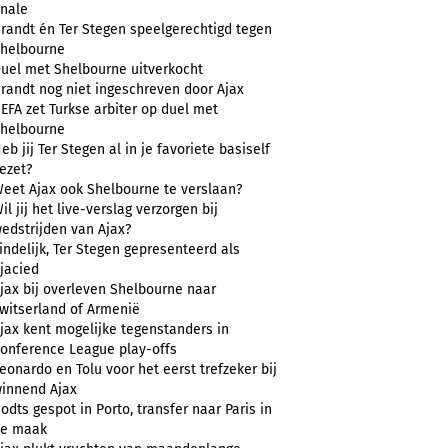
inale
randt én Ter Stegen speelgerechtigd tegen
helbourne
uel met Shelbourne uitverkocht
randt nog niet ingeschreven door Ajax
EFA zet Turkse arbiter op duel met
helbourne
eb jij Ter Stegen al in je favoriete basiself
ezet?
eet Ajax ook Shelbourne te verslaan?
il jij het live-verslag verzorgen bij
edstrijden van Ajax?
indelijk, Ter Stegen gepresenteerd als
jacied
jax bij overleven Shelbourne naar
witserland of Armenië
jax kent mogelijke tegenstanders in
onference League play-offs
eonardo en Tolu voor het eerst trefzeker bij
innend Ajax
odts gespot in Porto, transfer naar Paris in
e maak