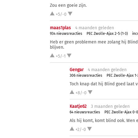
Zou een goeie zijn.
+5/-0
maas1plas
4 ma
anden
geleden
934 nieuwsreacties
PEC Zwolle-Ajax 2-5 (1-3)
inc
Heb er geen problemen mee zolang hij Blind
blijven.
+5/-1
Gengar
4 ma
anden
geleden
306 nieuwsreacties
PEC Zwolle-Ajax 1-2
Toch knap dat hij Blind goed laat v
+8/-0
Kaatje62
3 ma
anden
geleden
64 nieuwsreacties
PEC Zwolle-Ajax 0-0
Als hij komt, komt blind ook. Wen
+2/-0