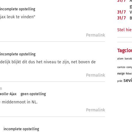
31/
7
A
g
incomplete opstelling
31/
7
V
jax leuk te vinden"
31/
7
B
Stel hie
Permalink
Tagclo
incomplete opstelling
alom
barcel
lijk blijkt dit dus het niveau te zijn, net boven de
carrizo
comp
ewige
fithe
Permalink
sev
prikt
n
wolle-Ajax
geen opstelling
e middenmoot in NL.
Permalink
incomplete opstelling