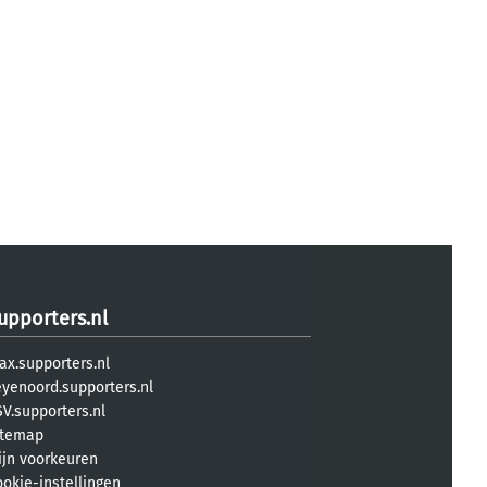
upporters.nl
ax.supporters.nl
eyenoord.supporters.nl
V.supporters.nl
itemap
ijn voorkeuren
ookie-instellingen