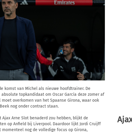
de komst van Míchel als nieuwe hoofdtrainer. De
 de absolute topkandidaat om Oscar García deze zomer af
hel moet overkomen van het Spaanse Girona, waar ook
Beek nog onder contract staan.
Ajax
Ajax Arne Slot benaderd zou hebben, blijkt de
en op Anfield bij Liverpool. Daardoor lijkt Jordi Cruijff
t momenteel nog de volledige focus op Girona,