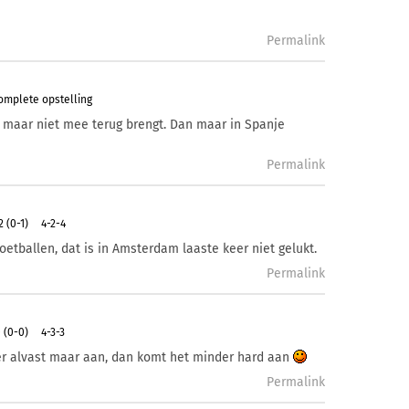
Permalink
omplete opstelling
 maar niet mee terug brengt. Dan maar in Spanje
Permalink
 (0-1)
4-2-4
oetballen, dat is in Amsterdam laaste keer niet gelukt.
Permalink
 (0-0)
4-3-3
 er alvast maar aan, dan komt het minder hard aan
Permalink