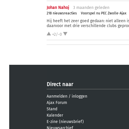
Johan Nahoj
3 ma
anden
geleden
218 nieuwsreacties
Voorspel nu PEC Zwolle-Ajax
Hij heeft het zeer goed gedaan: niet alleen 
daarvoor met drie verschillende clubs gepro
+2/-0
Direct naar
Aanmelden
/
inloggen
Ajax Forum
Stand
Kalender
E-zine (nieuwsbrief)
Nieuwsarchief