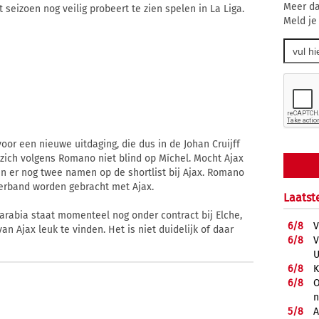
Meer da
seizoen nog veilig probeert te zien spelen in La Liga.
Meld je
voor een nieuwe uitdaging, die dus in de Johan Cruijff
x zich volgens Romano niet blind op Míchel. Mocht Ajax
aan er nog twee namen op de shortlist bij Ajax. Romano
erband worden gebracht met Ajax.
Laatst
 Sarabia staat momenteel nog onder contract bij Elche,
6/
8
V
n Ajax leuk te vinden. Het is niet duidelijk of daar
6/
8
V
U
6/
8
K
6/
8
O
5/
8
A