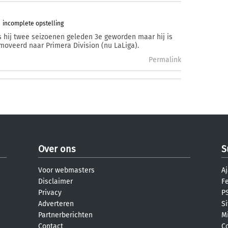
incomplete opstelling
is hij twee seizoenen geleden 3e geworden maar hij is
moveerd naar Primera Division (nu LaLiga).
Permalink
Over ons
S
Voor webmasters
Aj
Disclaimer
F
Privacy
PS
Adverteren
S
Partnerberichten
M
Contact
C