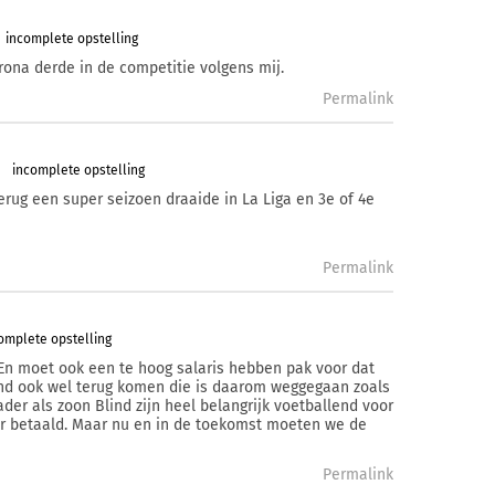
incomplete opstelling
ona derde in de competitie volgens mij.
Permalink
incomplete opstelling
erug een super seizoen draaide in La Liga en 3e of 4e
Permalink
omplete opstelling
 En moet ook een te hoog salaris hebben pak voor dat
lind ook wel terug komen die is daarom weggegaan zoals
ader als zoon Blind zijn heel belangrijk voetballend voor
or betaald. Maar nu en in de toekomst moeten we de
Permalink