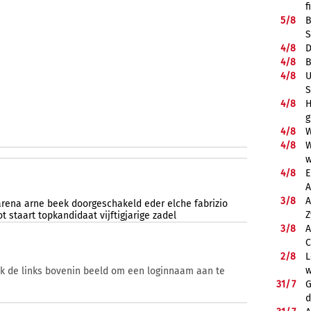
f
5/
8
B
S
4/
8
D
4/
8
B
4/
8
U
S
4/
8
H
g
4/
8
W
4/
8
W
w
4/
8
E
A
3/
8
A
arena
arne
beek
doorgeschakeld
eder
elche
fabrizio
Z
ot
staart
topkandidaat
vijftigjarige
zadel
3/
8
A
C
2/
8
L
w
ik de links bovenin beeld om een loginnaam aan te
31/
7
G
d