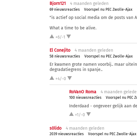
Bjorn121
4 ma
anden
geleden
69 nieuwsreacties
Voorspel nu PEC Zwolle-Ajax
"is actief op social media om de posts van A
What a time to be alive.
+6/-1
El Conejito
4 ma
anden
geleden
58 nieuwsreacties
Voorspel nu PEC Zwolle-Ajax
Er kwamen grote namen voorbij.. maar uiteinde
degradatiegrens in spanje..
+4/-0
RoVanO Roma
4 ma
anden
gelede
100 nieuwsreacties
Voorspel nu PEC Z
Inderdaad - ongeveer gelijk aan d
+1/-0
s0lido
4 ma
anden
geleden
2039 nieuwsreacties
Voorspel nu PEC Zwolle-Ajax