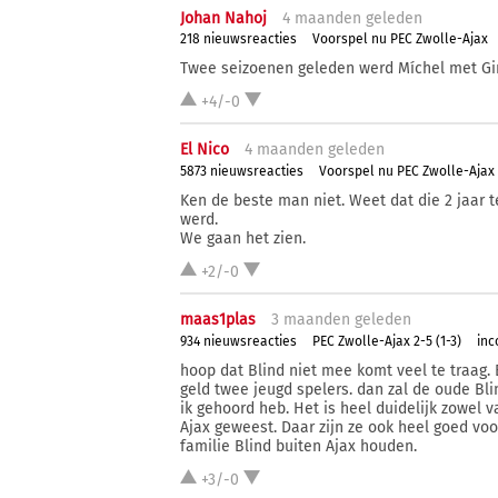
Johan Nahoj
4 ma
anden
geleden
218 nieuwsreacties
Voorspel nu PEC Zwolle-Ajax
Twee seizoenen geleden werd Míchel met Gir
+4/-0
El Nico
4 ma
anden
geleden
5873 nieuwsreacties
Voorspel nu PEC Zwolle-Ajax
Ken de beste man niet. Weet dat die 2 jaar t
werd.
We gaan het zien.
+2/-0
maas1plas
3 ma
anden
geleden
934 nieuwsreacties
PEC Zwolle-Ajax 2-5 (1-3)
inc
hoop dat Blind niet mee komt veel te traag.
geld twee jeugd spelers. dan zal de oude B
ik gehoord heb. Het is heel duidelijk zowel v
Ajax geweest. Daar zijn ze ook heel goed vo
familie Blind buiten Ajax houden.
+3/-0