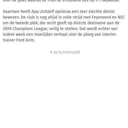
voor de goal, waarbij de Pool de eindstand dus op 3-1 bepaalde.
Daarmee heeft Ajax zichzelf opnieuw een zeer slechte dienst
bewezen. De club is nog altijd in volle strijd met Feyenoord en NEC
om de tweede plek, die recht geeft op directe deelname aan de
UEFA Champions League, veilig te stellen. Dat wordt echter wel
iedere week een moeilijker verhaal voor de ploeg van interim-
trainer Fred Grim.
▼ Ad by Refinery89