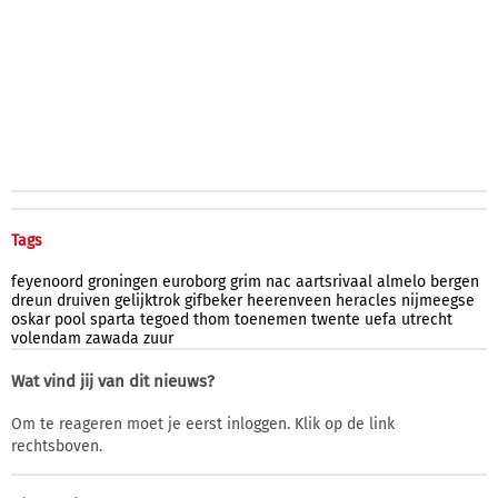
Tags
feyenoord
groningen
euroborg
grim
nac
aartsrivaal
almelo
bergen
dreun
druiven
gelijktrok
gifbeker
heerenveen
heracles
nijmeegse
oskar
pool
sparta
tegoed
thom
toenemen
twente
uefa
utrecht
volendam
zawada
zuur
Wat vind jij van dit nieuws?
Om te reageren moet je eerst inloggen. Klik op de link
rechtsboven.