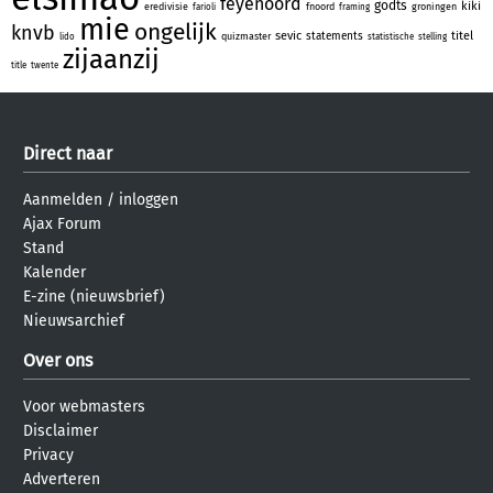
feyenoord
godts
kiki
eredivisie
fnoord
groningen
farioli
framing
mie
ongelijk
knvb
sevic
titel
statements
quizmaster
lido
statistische
stelling
zijaanzij
title
twente
Direct naar
Aanmelden
/
inloggen
Ajax Forum
Stand
Kalender
E-zine (nieuwsbrief)
Nieuwsarchief
Over ons
Voor webmasters
Disclaimer
Privacy
Adverteren