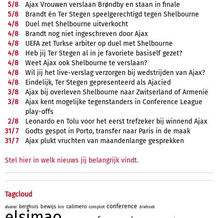
5/
8
Ajax Vrouwen verslaan Brøndby en staan in finale
5/
8
Brandt én Ter Stegen speelgerechtigd tegen Shelbourne
4/
8
Duel met Shelbourne uitverkocht
4/
8
Brandt nog niet ingeschreven door Ajax
4/
8
UEFA zet Turkse arbiter op duel met Shelbourne
4/
8
Heb jij Ter Stegen al in je favoriete basiself gezet?
4/
8
Weet Ajax ook Shelbourne te verslaan?
4/
8
Wil jij het live-verslag verzorgen bij wedstrijden van Ajax?
4/
8
Eindelijk, Ter Stegen gepresenteerd als Ajacied
3/
8
Ajax bij overleven Shelbourne naar Zwitserland of Armenië
3/
8
Ajax kent mogelijke tegenstanders in Conference League
play-offs
2/
8
Leonardo en Tolu voor het eerst trefzeker bij winnend Ajax
31/
7
Godts gespot in Porto, transfer naar Paris in de maak
31/
7
Ajax plukt vruchten van maandenlange gesprekken
Stel hier in welk nieuws jij belangrijk vindt.
Tagcloud
conference
bewijs
calimero
berghuis
complot
alvarez
bro
driehoek
elsimao