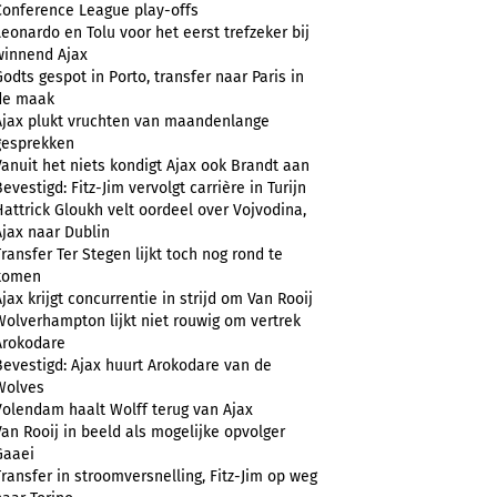
Conference League play-offs
Leonardo en Tolu voor het eerst trefzeker bij
winnend Ajax
Godts gespot in Porto, transfer naar Paris in
de maak
Ajax plukt vruchten van maandenlange
gesprekken
Vanuit het niets kondigt Ajax ook Brandt aan
evestigd: Fitz-Jim vervolgt carrière in Turijn
Hattrick Gloukh velt oordeel over Vojvodina,
Ajax naar Dublin
Transfer Ter Stegen lijkt toch nog rond te
komen
Ajax krijgt concurrentie in strijd om Van Rooij
Wolverhampton lijkt niet rouwig om vertrek
Arokodare
Bevestigd: Ajax huurt Arokodare van de
Wolves
Volendam haalt Wolff terug van Ajax
Van Rooij in beeld als mogelijke opvolger
Gaaei
Transfer in stroomversnelling, Fitz-Jim op weg