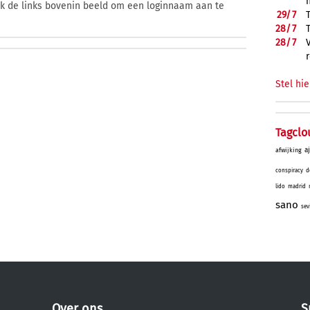
ik de links bovenin beeld om een loginnaam aan te
29/
7
28/
7
28/
7
Stel hie
Tagclo
a
afwijking
conspiracy
d
lido
madrid
sano
sev
Over ons
S