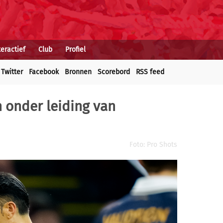
teractief
Club
Profiel
Twitter
Facebook
Bronnen
Scorebord
RSS feed
 onder leiding van
Foto: Pro Shots