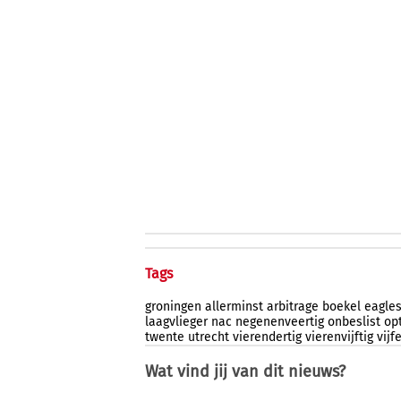
Tags
groningen
allerminst
arbitrage
boekel
eagle
laagvlieger
nac
negenenveertig
onbeslist
op
twente
utrecht
vierendertig
vierenvijftig
vijf
Wat vind jij van dit nieuws?