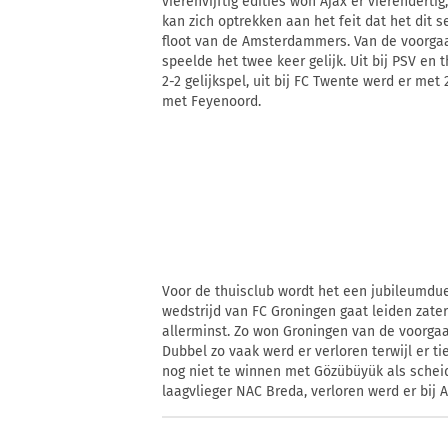
vierenvijftig edities won Ajax er vierendertig
kan zich optrekken aan het feit dat het dit 
floot van de Amsterdammers. Van de voorgaa
speelde het twee keer gelijk. Uit bij PSV en
2-2 gelijkspel, uit bij FC Twente werd er me
met Feyenoord.
Voor de thuisclub wordt het een jubileumdue
wedstrijd van FC Groningen gaat leiden zate
allerminst. Zo won Groningen van de voorgaa
Dubbel zo vaak werd er verloren terwijl er ti
nog niet te winnen met Gözübüyük als scheid
laagvlieger NAC Breda, verloren werd er bij AZ