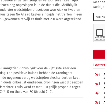
, speelde er dertien gelijk en verloor zeven keer. Ajax
Meer da
seizoen nog ongeslagen is in de duels die Gözübüyük
Meld je
nde vier wedstrijden dit seizoen won Ajax er twee en
 thuis tegen Go Ahead Eagles eindigde het treffen in een
t 2-3 gewonnen terwijl er thuis met 2-0 werd afgerekend
Laatst
l, aangezien Gözübüyük voor de vijftigste keer een
rdag. Een positieve balans hebben de Groningers
5/
8
nde negenenveertig wedstrijden slechts dertien keer.
f
en duels onbeslist eindigden. Groningen wist dit seizoen
4/
8
srechter. Thuis werd er met 0-0 gelijk gespeeld tegen
 (4-1) en thuis van FC Utrecht (1-2).
3/
8
3/
8