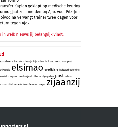
naar Torino
Transfer Kaplan geklapt op medische keuring
Torino gaat zich melden bij Ajax voor Fitz-Jim
Vojvodina vervangt trainer twee dagen voor
return tegen Ajax
r in welk nieuws jij belangrijk vindt.
ud
jaxnetwerk
calimero
complot
barcelona
bewijs
bijzonders
bril
elsimao
eredivisie
huiswerkoefening
enkwereld
post
moeilijks
napraat
neerbuigend
offense
olympiakos
redrum
zijaanzij
ic
spot
titel
torrents
transferrecord
vegen
upporters.nl