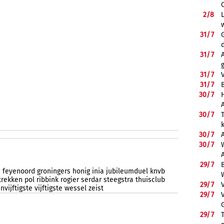
2/
8
31/
7
31/
7
31/
7
31/
7
B
30/
7
30/
7
30/
7
30/
7
29/
7
s
feyenoord
groningers
honig
inia
jubileumduel
knvb
trekken
pol
ribbink
rogier
serdar
steegstra
thuisclub
29/
7
envijftigste
vijftigste
wessel
zeist
29/
7
29/
7