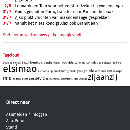
play-offs
2/
8
Leonardo en Tolu voor het eerst trefzeker bij winnend Ajax
31/
7
Godts gespot in Porto, transfer naar Paris in de maak
31/
7
Ajax plukt vruchten van maandenlange gesprekken
31/
7
Vanuit het niets kondigt Ajax ook Brandt aan
Stel hier in welk nieuws jij belangrijk vindt.
Tagcloud
berghuis
bounida
bewijs
complot
calimero
beknopt
bemoei
bepaal
bijtijds
complotten
dolberg
elsimao
kiki
eredivisie
gemiddeldes
gloukh
lido
groningen
knvb
methodologie
zijaanzij
mie
sevic
post
ongelijk
oscar
speelschema
statements
titel
utrecht
Direct naar
Aanmelden
/
inloggen
Ajax Forum
Stand