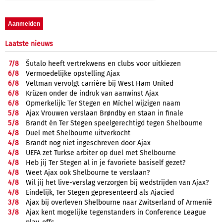
Laatste nieuws
7/
8
Šutalo heeft vertrekwens en clubs voor uitkiezen
6/
8
Vermoedelijke opstelling Ajax
6/
8
Veltman vervolgt carrière bij West Ham United
6/
8
Krüzen onder de indruk van aanwinst Ajax
6/
8
Opmerkelijk: Ter Stegen en Míchel wijzigen naam
5/
8
Ajax Vrouwen verslaan Brøndby en staan in finale
5/
8
Brandt én Ter Stegen speelgerechtigd tegen Shelbourne
4/
8
Duel met Shelbourne uitverkocht
4/
8
Brandt nog niet ingeschreven door Ajax
4/
8
UEFA zet Turkse arbiter op duel met Shelbourne
4/
8
Heb jij Ter Stegen al in je favoriete basiself gezet?
4/
8
Weet Ajax ook Shelbourne te verslaan?
4/
8
Wil jij het live-verslag verzorgen bij wedstrijden van Ajax?
4/
8
Eindelijk, Ter Stegen gepresenteerd als Ajacied
3/
8
Ajax bij overleven Shelbourne naar Zwitserland of Armenië
3/
8
Ajax kent mogelijke tegenstanders in Conference League