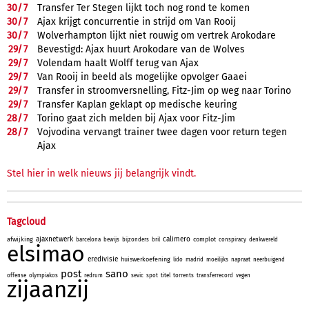
30/
7
Transfer Ter Stegen lijkt toch nog rond te komen
30/
7
Ajax krijgt concurrentie in strijd om Van Rooij
30/
7
Wolverhampton lijkt niet rouwig om vertrek Arokodare
29/
7
Bevestigd: Ajax huurt Arokodare van de Wolves
29/
7
Volendam haalt Wolff terug van Ajax
29/
7
Van Rooij in beeld als mogelijke opvolger Gaaei
29/
7
Transfer in stroomversnelling, Fitz-Jim op weg naar Torino
29/
7
Transfer Kaplan geklapt op medische keuring
28/
7
Torino gaat zich melden bij Ajax voor Fitz-Jim
28/
7
Vojvodina vervangt trainer twee dagen voor return tegen
Ajax
Stel hier in welk nieuws jij belangrijk vindt.
Tagcloud
ajaxnetwerk
calimero
afwijking
complot
barcelona
bewijs
bijzonders
bril
conspiracy
denkwereld
elsimao
eredivisie
huiswerkoefening
lido
madrid
moeilijks
napraat
neerbuigend
post
sano
offense
olympiakos
redrum
sevic
spot
titel
torrents
transferrecord
vegen
zijaanzij