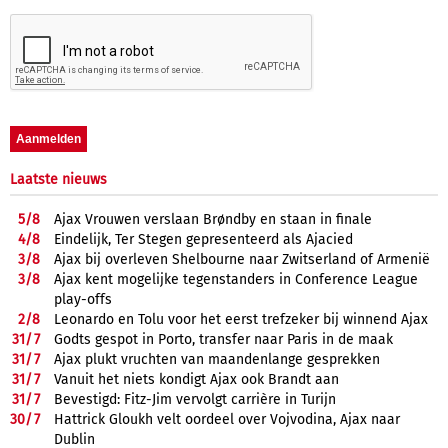
Laatste nieuws
5/
8
Ajax Vrouwen verslaan Brøndby en staan in finale
4/
8
Eindelijk, Ter Stegen gepresenteerd als Ajacied
3/
8
Ajax bij overleven Shelbourne naar Zwitserland of Armenië
3/
8
Ajax kent mogelijke tegenstanders in Conference League
play-offs
2/
8
Leonardo en Tolu voor het eerst trefzeker bij winnend Ajax
31/
7
Godts gespot in Porto, transfer naar Paris in de maak
31/
7
Ajax plukt vruchten van maandenlange gesprekken
31/
7
Vanuit het niets kondigt Ajax ook Brandt aan
31/
7
Bevestigd: Fitz-Jim vervolgt carrière in Turijn
30/
7
Hattrick Gloukh velt oordeel over Vojvodina, Ajax naar
Dublin