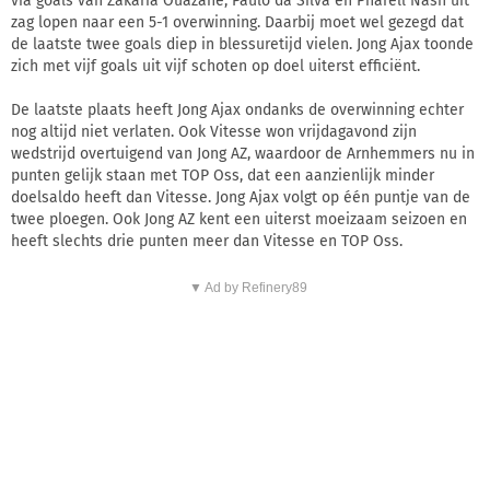
via goals van Zakaria Ouazane, Paulo da Silva en Pharell Nash uit
zag lopen naar een 5-1 overwinning. Daarbij moet wel gezegd dat
de laatste twee goals diep in blessuretijd vielen. Jong Ajax toonde
zich met vijf goals uit vijf schoten op doel uiterst efficiënt.
De laatste plaats heeft Jong Ajax ondanks de overwinning echter
nog altijd niet verlaten. Ook Vitesse won vrijdagavond zijn
wedstrijd overtuigend van Jong AZ, waardoor de Arnhemmers nu in
punten gelijk staan met TOP Oss, dat een aanzienlijk minder
doelsaldo heeft dan Vitesse. Jong Ajax volgt op één puntje van de
twee ploegen. Ook Jong AZ kent een uiterst moeizaam seizoen en
heeft slechts drie punten meer dan Vitesse en TOP Oss.
▼ Ad by Refinery89