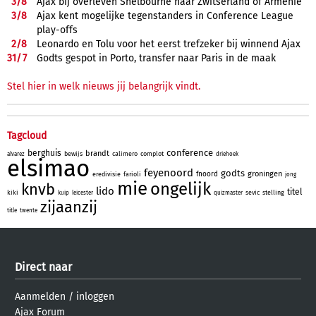
3/
8
Ajax bij overleven Shelbourne naar Zwitserland of Armenië
3/
8
Ajax kent mogelijke tegenstanders in Conference League
play-offs
2/
8
Leonardo en Tolu voor het eerst trefzeker bij winnend Ajax
31/
7
Godts gespot in Porto, transfer naar Paris in de maak
Stel hier in welk nieuws jij belangrijk vindt.
Tagcloud
conference
berghuis
brandt
bewijs
calimero
complot
alvarez
driehoek
elsimao
feyenoord
godts
groningen
fnoord
eredivisie
farioli
jong
mie
ongelijk
knvb
lido
titel
kiki
sevic
stelling
kuip
leicester
quizmaster
zijaanzij
title
twente
Direct naar
Aanmelden
/
inloggen
Ajax Forum