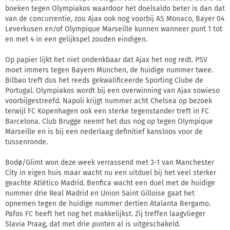
boeken tegen Olympiakos waardoor het doelsaldo beter is dan dat
van de concurrentie, zou Ajax ook nog voorbij AS Monaco, Bayer 04
Leverkusen en/of Olympique Marseille kunnen wanneer punt 1 tot
en met 4 in een gelijkspel zouden eindigen.
Op papier lijkt het niet ondenkbaar dat Ajax het nog redt. PSV
moet immers tegen Bayern München, de huidige nummer twee.
Bilbao treft dus het reeds gekwalificeerde Sporting Clube de
Portugal. Olympiakos wordt bij een overwinning van Ajax sowieso
voorbijgestreefd. Napoli krijgt nummer acht Chelsea op bezoek
terwijl FC Kopenhagen ook een sterke tegenstander treft in FC
Barcelona. Club Brugge neemt het dus nog op tegen Olympique
Marseille en is bij een nederlaag definitief kansloos voor de
tussenronde.
Bodø/Glimt won deze week verrassend met 3-1 van Manchester
City in eigen huis maar wacht nu een uitduel bij het veel sterker
geachte Atlético Madrid. Benfica wacht een duel met de huidige
nummer drie Real Madrid en Union Saint Gilloise gaat het
opnemen tegen de huidige nummer dertien Atalanta Bergamo.
Pafos FC heeft het nog het makkelijkst. Zij treffen laagvlieger
Slavia Praag, dat met drie punten al is uitgeschakeld.