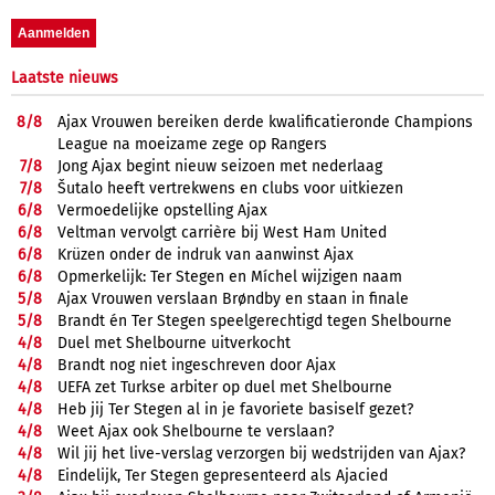
Laatste nieuws
8/
8
Ajax Vrouwen bereiken derde kwalificatieronde Champions
League na moeizame zege op Rangers
7/
8
Jong Ajax begint nieuw seizoen met nederlaag
7/
8
Šutalo heeft vertrekwens en clubs voor uitkiezen
6/
8
Vermoedelijke opstelling Ajax
6/
8
Veltman vervolgt carrière bij West Ham United
6/
8
Krüzen onder de indruk van aanwinst Ajax
6/
8
Opmerkelijk: Ter Stegen en Míchel wijzigen naam
5/
8
Ajax Vrouwen verslaan Brøndby en staan in finale
5/
8
Brandt én Ter Stegen speelgerechtigd tegen Shelbourne
4/
8
Duel met Shelbourne uitverkocht
4/
8
Brandt nog niet ingeschreven door Ajax
4/
8
UEFA zet Turkse arbiter op duel met Shelbourne
4/
8
Heb jij Ter Stegen al in je favoriete basiself gezet?
4/
8
Weet Ajax ook Shelbourne te verslaan?
4/
8
Wil jij het live-verslag verzorgen bij wedstrijden van Ajax?
4/
8
Eindelijk, Ter Stegen gepresenteerd als Ajacied