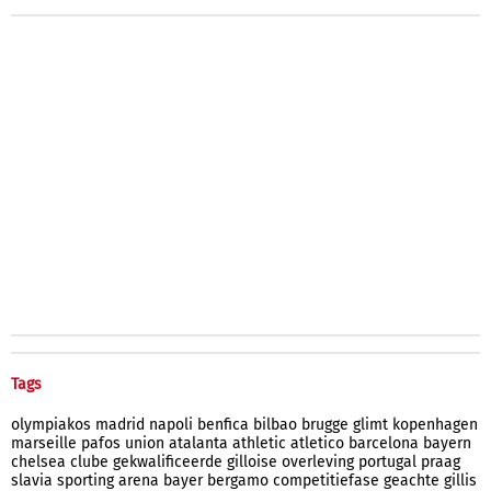
Tags
olympiakos
madrid
napoli
benfica
bilbao
brugge
glimt
kopenhagen
marseille
pafos
union
atalanta
athletic
atletico
barcelona
bayern
chelsea
clube
gekwalificeerde
gilloise
overleving
portugal
praag
slavia
sporting
arena
bayer
bergamo
competitiefase
geachte
gillis