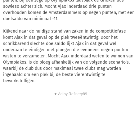
punten. Bij een zege op Olympiakos laat Ajax de Grieken dus
sowieso achter zich. Mocht Ajax inderdaad drie punten
overhouden komen de Amsterdammers op negen punten, met een
doelsaldo van minimaal -11.
Kijkend naar de huidige stand van zaken in de competitiefase
komt Ajax in dat geval op de plek tweeëntwintig. Door het
schrikbarend slechte doelsaldo lijkt Ajax in dat geval wel
onderaan te eindigen met ploegen die eveneens negen punten
wisten te verzamelen. Mocht Ajax inderdaad weten te winnen van
Olympiakos, is de ploeg afhankelijk van de volgende scenario's,
waarbij de club dus door maximaal twee clubs mag worden
ingehaald om een plek bij de beste vierentwintig te
bewerkstelligen.
▼ Ad by Refinery89