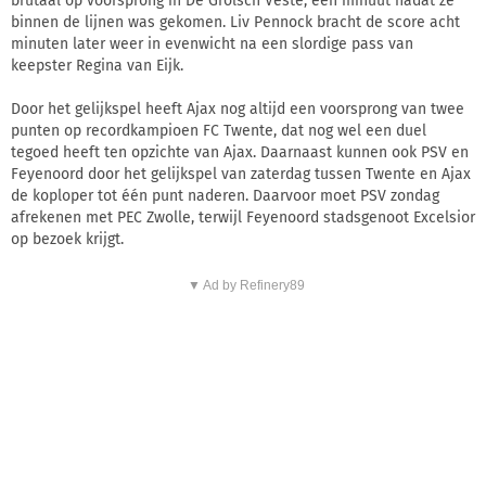
brutaal op voorsprong in De Grolsch Veste, een minuut nadat ze
binnen de lijnen was gekomen. Liv Pennock bracht de score acht
minuten later weer in evenwicht na een slordige pass van
keepster Regina van Eijk.
Door het gelijkspel heeft Ajax nog altijd een voorsprong van twee
punten op recordkampioen FC Twente, dat nog wel een duel
tegoed heeft ten opzichte van Ajax. Daarnaast kunnen ook PSV en
Feyenoord door het gelijkspel van zaterdag tussen Twente en Ajax
de koploper tot één punt naderen. Daarvoor moet PSV zondag
afrekenen met PEC Zwolle, terwijl Feyenoord stadsgenoot Excelsior
op bezoek krijgt.
▼ Ad by Refinery89