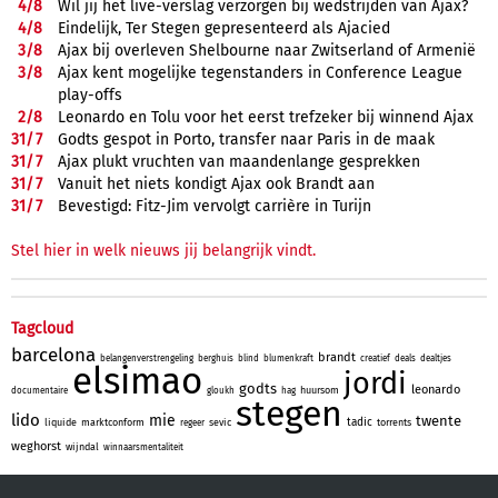
4/
8
Wil jij het live-verslag verzorgen bij wedstrijden van Ajax?
4/
8
Eindelijk, Ter Stegen gepresenteerd als Ajacied
3/
8
Ajax bij overleven Shelbourne naar Zwitserland of Armenië
3/
8
Ajax kent mogelijke tegenstanders in Conference League
play-offs
2/
8
Leonardo en Tolu voor het eerst trefzeker bij winnend Ajax
31/
7
Godts gespot in Porto, transfer naar Paris in de maak
31/
7
Ajax plukt vruchten van maandenlange gesprekken
31/
7
Vanuit het niets kondigt Ajax ook Brandt aan
31/
7
Bevestigd: Fitz-Jim vervolgt carrière in Turijn
Stel hier in welk nieuws jij belangrijk vindt.
Tagcloud
barcelona
brandt
belangenverstrengeling
berghuis
blind
blumenkraft
creatief
deals
dealtjes
elsimao
jordi
godts
leonardo
huursom
documentaire
gloukh
hag
stegen
lido
mie
twente
tadic
liquide
marktconform
sevic
torrents
regeer
weghorst
wijndal
winnaarsmentaliteit