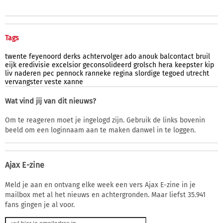
Tags
twente
feyenoord
derks
achtervolger
ado
anouk
balcontact
bruil
eijk
eredivisie
excelsior
geconsolideerd
grolsch
hera
keepster
kip
liv
naderen
pec
pennock
ranneke
regina
slordige
tegoed
utrecht
vervangster
veste
xanne
Wat vind jij van dit nieuws?
Om te reageren moet je ingelogd zijn. Gebruik de links bovenin
beeld om een loginnaam aan te maken danwel in te loggen.
Ajax E-zine
Meld je aan en ontvang elke week een vers Ajax E-zine in je
mailbox met al het nieuws en achtergronden. Maar liefst 35.941
fans gingen je al voor.