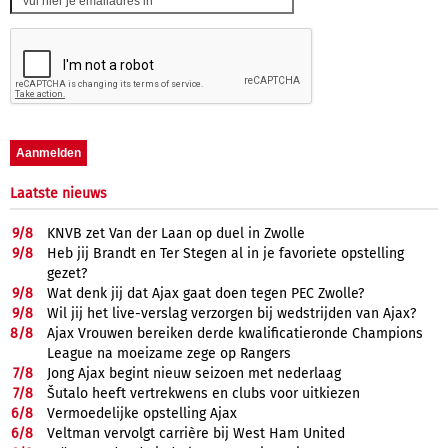
Laatste nieuws
9/
8
KNVB zet Van der Laan op duel in Zwolle
9/
8
Heb jij Brandt en Ter Stegen al in je favoriete opstelling
gezet?
9/
8
Wat denk jij dat Ajax gaat doen tegen PEC Zwolle?
9/
8
Wil jij het live-verslag verzorgen bij wedstrijden van Ajax?
8/
8
Ajax Vrouwen bereiken derde kwalificatieronde Champions
League na moeizame zege op Rangers
7/
8
Jong Ajax begint nieuw seizoen met nederlaag
7/
8
Šutalo heeft vertrekwens en clubs voor uitkiezen
6/
8
Vermoedelijke opstelling Ajax
6/
8
Veltman vervolgt carrière bij West Ham United