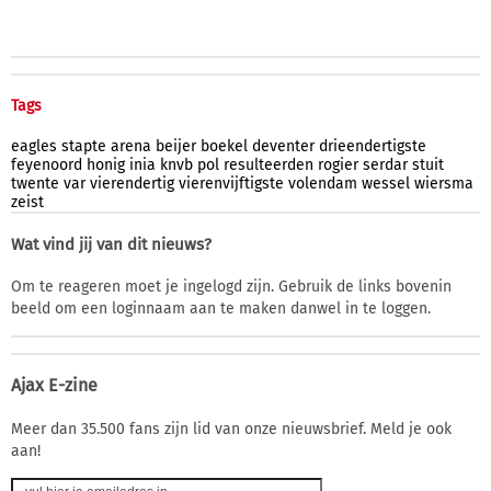
Tags
eagles
stapte
arena
beijer
boekel
deventer
drieendertigste
feyenoord
honig
inia
knvb
pol
resulteerden
rogier
serdar
stuit
twente
var
vierendertig
vierenvijftigste
volendam
wessel
wiersma
zeist
Wat vind jij van dit nieuws?
Om te reageren moet je ingelogd zijn. Gebruik de links bovenin
beeld om een loginnaam aan te maken danwel in te loggen.
Ajax E-zine
Meer dan 35.500 fans zijn lid van onze nieuwsbrief. Meld je ook
aan!