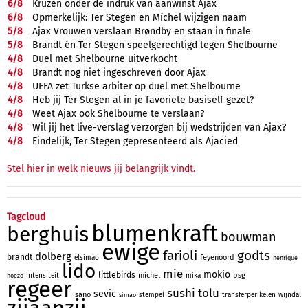
6/
8
Krüzen onder de indruk van aanwinst Ajax
6/
8
Opmerkelijk: Ter Stegen en Míchel wijzigen naam
5/
8
Ajax Vrouwen verslaan Brøndby en staan in finale
5/
8
Brandt én Ter Stegen speelgerechtigd tegen Shelbourne
4/
8
Duel met Shelbourne uitverkocht
4/
8
Brandt nog niet ingeschreven door Ajax
4/
8
UEFA zet Turkse arbiter op duel met Shelbourne
4/
8
Heb jij Ter Stegen al in je favoriete basiself gezet?
4/
8
Weet Ajax ook Shelbourne te verslaan?
4/
8
Wil jij het live-verslag verzorgen bij wedstrijden van Ajax?
4/
8
Eindelijk, Ter Stegen gepresenteerd als Ajacied
Stel hier in welk nieuws jij belangrijk vindt.
Tagcloud
blumenkraft
berghuis
bouwman
ewige
farioli
godts
dolberg
brandt
feyenoord
elsimao
henrique
lido
mie
mokio
littlebirds
michel
psg
intensiteit
mika
hoezo
regeer
sushi
tolu
sevic
sano
stempel
transferperikelen
wijndal
simao