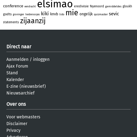
elsimao
conference
eredivisie
feyenoord
gloukh
gemiddeldes
eendracht
mie
kiki
sevic
knvb
ongelijk
godts
lido
quizmaster
groningen
heideroosjes
zijaanzij
statements
Direct naar
Aanmelden
/
inloggen
Ajax Forum
Stand
Kalender
E-zine (nieuwsbrief)
Nieuwsarchief
Over ons
Voor webmasters
Disclaimer
Privacy