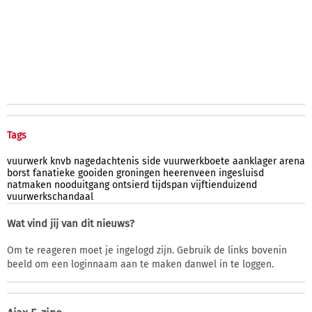
Tags
vuurwerk
knvb
nagedachtenis
side
vuurwerkboete
aanklager
arena
borst
fanatieke
gooiden
groningen
heerenveen
ingesluisd
natmaken
nooduitgang
ontsierd
tijdspan
vijftienduizend
vuurwerkschandaal
Wat vind jij van dit nieuws?
Om te reageren moet je ingelogd zijn. Gebruik de links bovenin
beeld om een loginnaam aan te maken danwel in te loggen.