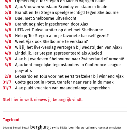
6/
8
Opmerkelijk: Ter Stegen en Míchel wijzigen naam
5/
8
Ajax Vrouwen verslaan Brøndby en staan in finale
5/
8
Brandt én Ter Stegen speelgerechtigd tegen Shelbourne
4/
8
Duel met Shelbourne uitverkocht
4/
8
Brandt nog niet ingeschreven door Ajax
4/
8
UEFA zet Turkse arbiter op duel met Shelbourne
4/
8
Heb jij Ter Stegen al in je favoriete basiself gezet?
4/
8
Weet Ajax ook Shelbourne te verslaan?
4/
8
Wil jij het live-verslag verzorgen bij wedstrijden van Ajax?
4/
8
Eindelijk, Ter Stegen gepresenteerd als Ajacied
3/
8
Ajax bij overleven Shelbourne naar Zwitserland of Armenië
3/
8
Ajax kent mogelijke tegenstanders in Conference League
play-offs
2/
8
Leonardo en Tolu voor het eerst trefzeker bij winnend Ajax
31/
7
Godts gespot in Porto, transfer naar Paris in de maak
31/
7
Ajax plukt vruchten van maandenlange gesprekken
Stel hier in welk nieuws jij belangrijk vindt.
Tagcloud
berghuis
bewijs
bounida
calimero
complot
beknopt
bemoei
bepaal
bijtijds
bro
complotten