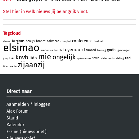
Stel hier in welk nieuws jij belangrijk vindt.
Tagcloud
conference
berghuis
bewijs
brandt
calimero
complot
alvarez
driehoek
elsimao
feyenoord
godts
fnoord
eredivisie
farioli
groningen
framing
mie
ongelijk
knvb
lido
titel
sevic
kiki
quizmaster
statements
jong
stelling
zijaanzij
title
twente
Direct naar
Aanmelden
/
inloggen
Ajax Forum
Stand
Kalender
E-zine (nieuwsbrief)
Nieuwsarchief