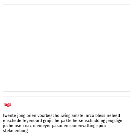
Tags
twente
jong
brien
voorbeschouwing
amstel
arco
blessureleed
enschede
feyenoord
grujic
herpakte
hersenschudding
jeugdige
jochemsen
nac
niemeyer
pasanen
samenvatting
spira
stekelenburg