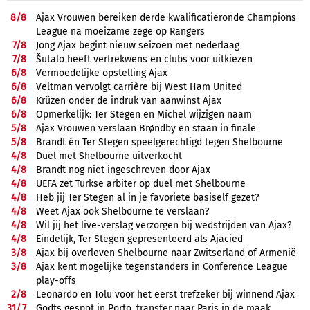
8/
8
Ajax Vrouwen bereiken derde kwalificatieronde Champions
League na moeizame zege op Rangers
7/
8
Jong Ajax begint nieuw seizoen met nederlaag
7/
8
Šutalo heeft vertrekwens en clubs voor uitkiezen
6/
8
Vermoedelijke opstelling Ajax
6/
8
Veltman vervolgt carrière bij West Ham United
6/
8
Krüzen onder de indruk van aanwinst Ajax
6/
8
Opmerkelijk: Ter Stegen en Míchel wijzigen naam
5/
8
Ajax Vrouwen verslaan Brøndby en staan in finale
5/
8
Brandt én Ter Stegen speelgerechtigd tegen Shelbourne
4/
8
Duel met Shelbourne uitverkocht
4/
8
Brandt nog niet ingeschreven door Ajax
4/
8
UEFA zet Turkse arbiter op duel met Shelbourne
4/
8
Heb jij Ter Stegen al in je favoriete basiself gezet?
4/
8
Weet Ajax ook Shelbourne te verslaan?
4/
8
Wil jij het live-verslag verzorgen bij wedstrijden van Ajax?
4/
8
Eindelijk, Ter Stegen gepresenteerd als Ajacied
3/
8
Ajax bij overleven Shelbourne naar Zwitserland of Armenië
3/
8
Ajax kent mogelijke tegenstanders in Conference League
play-offs
2/
8
Leonardo en Tolu voor het eerst trefzeker bij winnend Ajax
31/
7
Godts gespot in Porto, transfer naar Paris in de maak