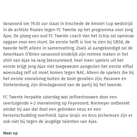
Vanavond om 19.30 uur staat in Enschede de Amstel Cup wedstrijd
in de achtste finales tegen FC Twente op het programma voor Jong
Ajax. De ploeg van oud FC Twente coach Van het Schip zal opnieuw
opgaan voor een stunt. De eerste helft is live te zien bij SBS6, de
tweede helft alleen in samenvatting. Zoals al aangekondigd zal de
Amerikaan O'Brien vanavond eindelijk zijn rentree maken in het
shirt van Ajax na lang blessureleed. Veel meer spelers uit het
eerste krijgt Jong Ajax niet toegewezen aangezien het eerste elftal
woensdag zelf uit moet komen tegen NAC. Alleen de spelers die bij
het eerste vooralsnog buiten de boot gevallen zijn, Pasanen en
Stekelenburg, zijn dinsdagavond van de partij bij het tweede.
FC Twente herpakte zaterdag wat zelfvertrouwen door een
overtuigende 4-2 overwinning op Feyenoord. Niemeyer ontbreekt
omdat hij aan dat duel een gebroken neus en een
hersenschudding overhield. Spira Grujic en Arco Jochemsen zijn er
ook niet bij tegen de jeugdige talenten van Ajax.
Meer op