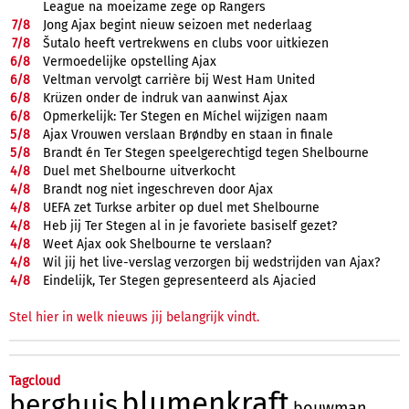
League na moeizame zege op Rangers
7/
8
Jong Ajax begint nieuw seizoen met nederlaag
7/
8
Šutalo heeft vertrekwens en clubs voor uitkiezen
6/
8
Vermoedelijke opstelling Ajax
6/
8
Veltman vervolgt carrière bij West Ham United
6/
8
Krüzen onder de indruk van aanwinst Ajax
6/
8
Opmerkelijk: Ter Stegen en Míchel wijzigen naam
5/
8
Ajax Vrouwen verslaan Brøndby en staan in finale
5/
8
Brandt én Ter Stegen speelgerechtigd tegen Shelbourne
4/
8
Duel met Shelbourne uitverkocht
4/
8
Brandt nog niet ingeschreven door Ajax
4/
8
UEFA zet Turkse arbiter op duel met Shelbourne
4/
8
Heb jij Ter Stegen al in je favoriete basiself gezet?
4/
8
Weet Ajax ook Shelbourne te verslaan?
4/
8
Wil jij het live-verslag verzorgen bij wedstrijden van Ajax?
4/
8
Eindelijk, Ter Stegen gepresenteerd als Ajacied
Stel hier in welk nieuws jij belangrijk vindt.
Tagcloud
blumenkraft
berghuis
bouwman