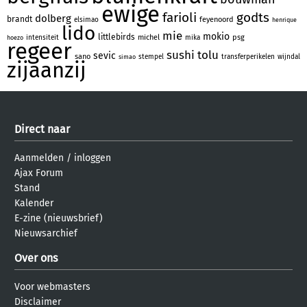
ewige
farioli
godts
dolberg
brandt
feyenoord
elsimao
henrique
lido
mie
mokio
littlebirds
michel
psg
intensiteit
mika
hoezo
regeer
sushi
tolu
sevic
sano
stempel
transferperikelen
wijndal
simao
zijaanzij
Direct naar
Aanmelden
/
inloggen
Ajax Forum
Stand
Kalender
E-zine (nieuwsbrief)
Nieuwsarchief
Over ons
Voor webmasters
Disclaimer