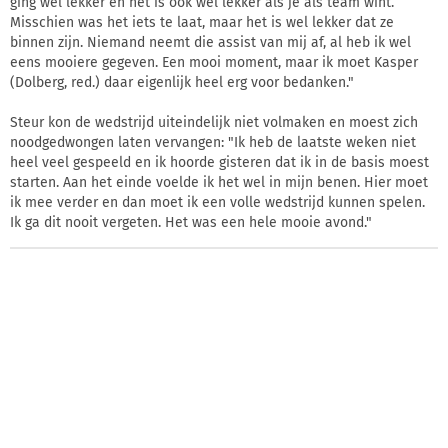
ging wel lekker en het is ook wel lekker als je als team wint.
Misschien was het iets te laat, maar het is wel lekker dat ze
binnen zijn. Niemand neemt die assist van mij af, al heb ik wel
eens mooiere gegeven. Een mooi moment, maar ik moet Kasper
(Dolberg, red.) daar eigenlijk heel erg voor bedanken."
Steur kon de wedstrijd uiteindelijk niet volmaken en moest zich
noodgedwongen laten vervangen: "Ik heb de laatste weken niet
heel veel gespeeld en ik hoorde gisteren dat ik in de basis moest
starten. Aan het einde voelde ik het wel in mijn benen. Hier moet
ik mee verder en dan moet ik een volle wedstrijd kunnen spelen.
Ik ga dit nooit vergeten. Het was een hele mooie avond."