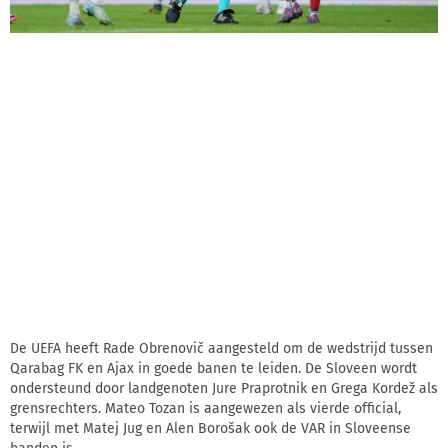
De UEFA heeft Rade Obrenovič aangesteld om de wedstrijd tussen
Qarabag FK en Ajax in goede banen te leiden. De Sloveen wordt
ondersteund door landgenoten Jure Praprotnik en Grega Kordež als
grensrechters. Mateo Tozan is aangewezen als vierde official,
terwijl met Matej Jug en Alen Borošak ook de VAR in Sloveense