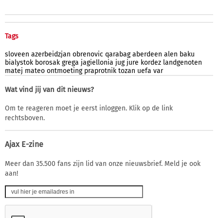
Tags
sloveen
azerbeidzjan
obrenovic
qarabag
aberdeen
alen
baku
bialystok
borosak
grega
jagiellonia
jug
jure
kordez
landgenoten
matej
mateo
ontmoeting
praprotnik
tozan
uefa
var
Wat vind jij van dit nieuws?
Om te reageren moet je eerst inloggen. Klik op de link
rechtsboven.
Ajax E-zine
Meer dan 35.500 fans zijn lid van onze nieuwsbrief. Meld je ook
aan!