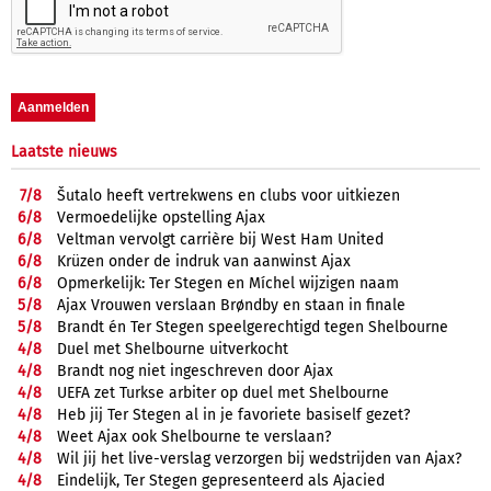
Laatste nieuws
7/
8
Šutalo heeft vertrekwens en clubs voor uitkiezen
6/
8
Vermoedelijke opstelling Ajax
6/
8
Veltman vervolgt carrière bij West Ham United
6/
8
Krüzen onder de indruk van aanwinst Ajax
6/
8
Opmerkelijk: Ter Stegen en Míchel wijzigen naam
5/
8
Ajax Vrouwen verslaan Brøndby en staan in finale
5/
8
Brandt én Ter Stegen speelgerechtigd tegen Shelbourne
4/
8
Duel met Shelbourne uitverkocht
4/
8
Brandt nog niet ingeschreven door Ajax
4/
8
UEFA zet Turkse arbiter op duel met Shelbourne
4/
8
Heb jij Ter Stegen al in je favoriete basiself gezet?
4/
8
Weet Ajax ook Shelbourne te verslaan?
4/
8
Wil jij het live-verslag verzorgen bij wedstrijden van Ajax?
4/
8
Eindelijk, Ter Stegen gepresenteerd als Ajacied