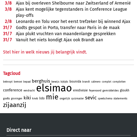
3/
8
Ajax bij overleven Shelbourne naar Zwitserland of Armenië
3/
8
Ajax kent mogelijke tegenstanders in Conference League
play-offs
2/
8
Leonardo en Tolu voor het eerst trefzeker bij winnend Ajax
31/
7
Godts gespot in Porto, transfer naar Paris in de maak
31/
7
Ajax plukt vruchten van maandenlange gesprekken
31/
7
Vanuit het niets kondigt Ajax ook Brandt aan
Stel hier in welk nieuws jij belangrijk vindt.
Tagcloud
berghuis
bounida
bewijs
beknopt
bemoei
bepaal
bijtijds
brandt
calimero
complot
complotten
elsimao
conference
eredivisie
gloukh
feyenoord
gemiddeldes
eendracht
mie
sevic
kiki
lido
godts
knvb
ongelijk
statements
groningen
quizmaster
speelschema
zijaanzij
Direct naar