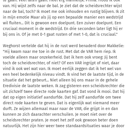
te gaan. Veel laten gaan. Heel erg mannelijk. Prima. Houd ik ook
van. Hij wijst zelfs naar de bal. Je ziet dat de scheidsrechter wijst
naar de bal, toch? Ik moet me ook inhouden en rustig blijven. Ik zit
in mijn emotie Maar als jij op een bepaalde manier een wedstrijd
wil fluiten... Dit is gewoon een doelpunt. Een zuiver doelpunt. Een
cruciaal moment in de wedstrijd. En drie seconden later ligt hij er
bij ons in. Of je met 0-1 gaat rusten of met 1-0, dat is cruciaal."
Weghorst vertelde dat hij in de rust werd benaderd door Makkelie:
"Hij kwam naar me toe in de rust. Met dat de VAR hem riep. Ik
voelde alleen maar onzekerheid. Dat ik hem ook vroeg: Jij bent
toch de scheidsrechter, of niet? Of een VAR ingrijpt of niet, daar
vind ik ook wel wat van. Ik moet eerlijk zeggen dat ik het wel van
een heel bedenkelijk niveau vindt. Ik vind het de laatste tijd, in de
situatie dat het gebeurt... Niet alleen bij ons maar in de gehele
Eredivisie de laatste weken. Ik zag gisteren een scheidsrechter die
uit zichzelf twee directe rode kaarten gaf. Dat vond ik mooi. Dat hij
dat op eigen initiatief aandurfde. Dat hij zelf aandurfde om twee
direct rode kaarten te geven. Dat is eigenlijk wat niemand meer
durft. Ze wijzen allemaal maar naar de VAR, die grijpt in en dan
kunnen ze zich daarachter verschuilen. Je moet niet over de
scheidsrechter praten. Je moet het zelf ook gewoon beter doen
natuurlijk. Het zijn hier weer twee standaardsituaties waar je door