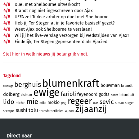
4/
8
Duel met Shelbourne uitverkocht
4/
8
Brandt nog niet ingeschreven door Ajax
4/
8
UEFA zet Turkse arbiter op duel met Shelbourne
4/
8
Heb jij Ter Stegen al in je favoriete basiself gezet?
4/
8
Weet Ajax ook Shelbourne te verslaan?
4/
8
Wil jij het live-verslag verzorgen bij wedstrijden van Ajax?
4/
8
Eindelijk, Ter Stegen gepresenteerd als Ajacied
Stel hier in welk nieuws jij belangrijk vindt.
Tagcloud
blumenkraft
berghuis
bouwman
brandt
arbitrage
ewige
farioli
dolberg
feyenoord
godts
elsimao
intensiteit
hoezo
regeer
mie
lido
sevic
mokio
michel
psg
mika
simao
stegen
rosa
zijaanzij
tolu
sushi
stempel
transferperikelen
wijndal
Direct naar