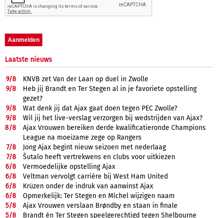
Laatste nieuws
9/
8
KNVB zet Van der Laan op duel in Zwolle
9/
8
Heb jij Brandt en Ter Stegen al in je favoriete opstelling
gezet?
9/
8
Wat denk jij dat Ajax gaat doen tegen PEC Zwolle?
9/
8
Wil jij het live-verslag verzorgen bij wedstrijden van Ajax?
8/
8
Ajax Vrouwen bereiken derde kwalificatieronde Champions
League na moeizame zege op Rangers
7/
8
Jong Ajax begint nieuw seizoen met nederlaag
7/
8
Šutalo heeft vertrekwens en clubs voor uitkiezen
6/
8
Vermoedelijke opstelling Ajax
6/
8
Veltman vervolgt carrière bij West Ham United
6/
8
Krüzen onder de indruk van aanwinst Ajax
6/
8
Opmerkelijk: Ter Stegen en Míchel wijzigen naam
5/
8
Ajax Vrouwen verslaan Brøndby en staan in finale
5/
8
Brandt én Ter Stegen speelgerechtigd tegen Shelbourne