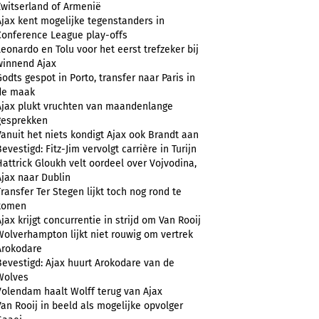
Zwitserland of Armenië
Ajax kent mogelijke tegenstanders in
Conference League play-offs
Leonardo en Tolu voor het eerst trefzeker bij
winnend Ajax
Godts gespot in Porto, transfer naar Paris in
de maak
Ajax plukt vruchten van maandenlange
gesprekken
Vanuit het niets kondigt Ajax ook Brandt aan
evestigd: Fitz-Jim vervolgt carrière in Turijn
Hattrick Gloukh velt oordeel over Vojvodina,
Ajax naar Dublin
Transfer Ter Stegen lijkt toch nog rond te
komen
Ajax krijgt concurrentie in strijd om Van Rooij
Wolverhampton lijkt niet rouwig om vertrek
Arokodare
Bevestigd: Ajax huurt Arokodare van de
Wolves
Volendam haalt Wolff terug van Ajax
Van Rooij in beeld als mogelijke opvolger