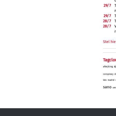
29/
7
29/
7
28/
7
28/
7
Stel hie
Tagclo
a
afwijking
conspiracy
d
lido
madrid
sano
sev