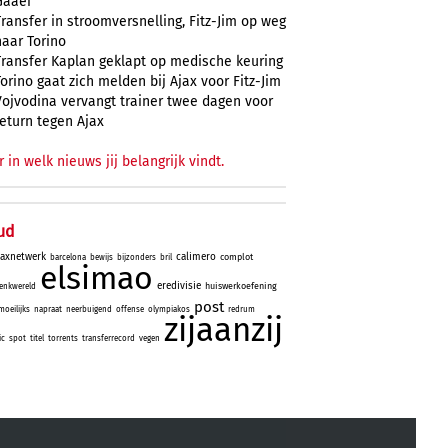
Gaaei
Transfer in stroomversnelling, Fitz-Jim op weg
naar Torino
Transfer Kaplan geklapt op medische keuring
Torino gaat zich melden bij Ajax voor Fitz-Jim
Vojvodina vervangt trainer twee dagen voor
return tegen Ajax
r in welk nieuws jij belangrijk vindt.
ud
jaxnetwerk
calimero
complot
barcelona
bewijs
bijzonders
bril
elsimao
eredivisie
huiswerkoefening
enkwereld
post
moeilijks
napraat
neerbuigend
offense
olympiakos
redrum
zijaanzij
ic
spot
titel
torrents
transferrecord
vegen