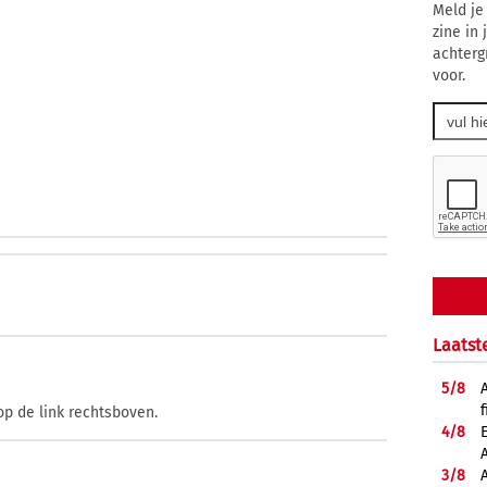
Meld je
zine in
achterg
voor.
Laatst
5/
8
f
op de link rechtsboven.
4/
8
3/
8