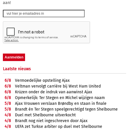
aan!
Laatste nieuws
6/
8
Vermoedelijke opstelling Ajax
6/
8
Veltman vervolgt carrière bij West Ham United
6/
8
Krüzen onder de indruk van aanwinst Ajax
6/
8
Opmerkelijk: Ter Stegen en Míchel wijzigen naam
5/
8
Ajax Vrouwen verslaan Brøndby en staan in finale
5/
8
Brandt én Ter Stegen speelgerechtigd tegen Shelbourne
4/
8
Duel met Shelbourne uitverkocht
4/
8
Brandt nog niet ingeschreven door Ajax
4/
8
UEFA zet Turkse arbiter op duel met Shelbourne