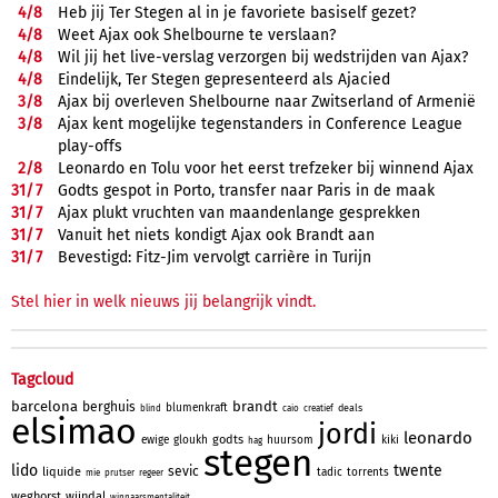
4/
8
Heb jij Ter Stegen al in je favoriete basiself gezet?
4/
8
Weet Ajax ook Shelbourne te verslaan?
4/
8
Wil jij het live-verslag verzorgen bij wedstrijden van Ajax?
4/
8
Eindelijk, Ter Stegen gepresenteerd als Ajacied
3/
8
Ajax bij overleven Shelbourne naar Zwitserland of Armenië
3/
8
Ajax kent mogelijke tegenstanders in Conference League
play-offs
2/
8
Leonardo en Tolu voor het eerst trefzeker bij winnend Ajax
31/
7
Godts gespot in Porto, transfer naar Paris in de maak
31/
7
Ajax plukt vruchten van maandenlange gesprekken
31/
7
Vanuit het niets kondigt Ajax ook Brandt aan
31/
7
Bevestigd: Fitz-Jim vervolgt carrière in Turijn
Stel hier in welk nieuws jij belangrijk vindt.
Tagcloud
barcelona
brandt
berghuis
blumenkraft
deals
blind
caio
creatief
elsimao
jordi
leonardo
godts
ewige
gloukh
huursom
kiki
hag
stegen
lido
twente
sevic
liquide
tadic
torrents
mie
prutser
regeer
weghorst
wijndal
winnaarsmentaliteit