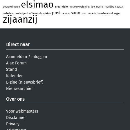
elsimao
eredivisie
huiswerkoefening
doorgewinterde
lido
madrid
moeilijks
napraat
post
sano
nederland
neerbuigend
offense
olympiakos
redrum
spot
torrents
transferrecord
vegen
zijaanzij
Direct naar
Aanmelden
/
inloggen
Ajax Forum
Stand
Kalender
E-zine (nieuwsbrief)
Nieuwsarchief
Over ons
Voor webmasters
Disclaimer
Privacy