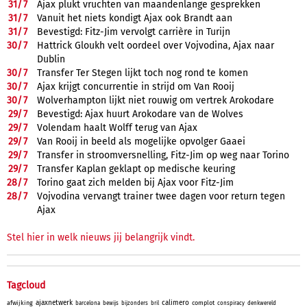
31/
7
Ajax plukt vruchten van maandenlange gesprekken
31/
7
Vanuit het niets kondigt Ajax ook Brandt aan
31/
7
Bevestigd: Fitz-Jim vervolgt carrière in Turijn
30/
7
Hattrick Gloukh velt oordeel over Vojvodina, Ajax naar
Dublin
30/
7
Transfer Ter Stegen lijkt toch nog rond te komen
30/
7
Ajax krijgt concurrentie in strijd om Van Rooij
30/
7
Wolverhampton lijkt niet rouwig om vertrek Arokodare
29/
7
Bevestigd: Ajax huurt Arokodare van de Wolves
29/
7
Volendam haalt Wolff terug van Ajax
29/
7
Van Rooij in beeld als mogelijke opvolger Gaaei
29/
7
Transfer in stroomversnelling, Fitz-Jim op weg naar Torino
29/
7
Transfer Kaplan geklapt op medische keuring
28/
7
Torino gaat zich melden bij Ajax voor Fitz-Jim
28/
7
Vojvodina vervangt trainer twee dagen voor return tegen
Ajax
Stel hier in welk nieuws jij belangrijk vindt.
Tagcloud
ajaxnetwerk
calimero
afwijking
complot
barcelona
bewijs
bijzonders
bril
conspiracy
denkwereld