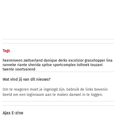
Tags
heerenveen
zwitserland
danique
derks
excelsior
grasshopper
lina
ranneke
riante
sherida
spitse
sportcomplex
tolhoek
touzani
twente
voortvarend
Wat vind jij van dit nieuws?
Om te reageren moet je ingelogd zijn. Gebruik de links bovenin
beeld om een loginnaam aan te maken danwel in te loggen.
Ajax E-zine