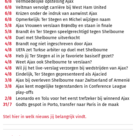
6/
8
Vermoedelijke opstelling Ajax
6/
8
Veltman vervolgt carrière bij West Ham United
6/
8
Krüzen onder de indruk van aanwinst Ajax
6/
8
Opmerkelijk: Ter Stegen en Míchel wijzigen naam
5/
8
Ajax Vrouwen verslaan Brøndby en staan in finale
5/
8
Brandt én Ter Stegen speelgerechtigd tegen Shelbourne
4/
8
Duel met Shelbourne uitverkocht
4/
8
Brandt nog niet ingeschreven door Ajax
4/
8
UEFA zet Turkse arbiter op duel met Shelbourne
4/
8
Heb jij Ter Stegen al in je favoriete basiself gezet?
4/
8
Weet Ajax ook Shelbourne te verslaan?
4/
8
Wil jij het live-verslag verzorgen bij wedstrijden van Ajax?
4/
8
Eindelijk, Ter Stegen gepresenteerd als Ajacied
3/
8
Ajax bij overleven Shelbourne naar Zwitserland of Armenië
3/
8
Ajax kent mogelijke tegenstanders in Conference League
play-offs
2/
8
Leonardo en Tolu voor het eerst trefzeker bij winnend Ajax
31/
7
Godts gespot in Porto, transfer naar Paris in de maak
Stel hier in welk nieuws jij belangrijk vindt.