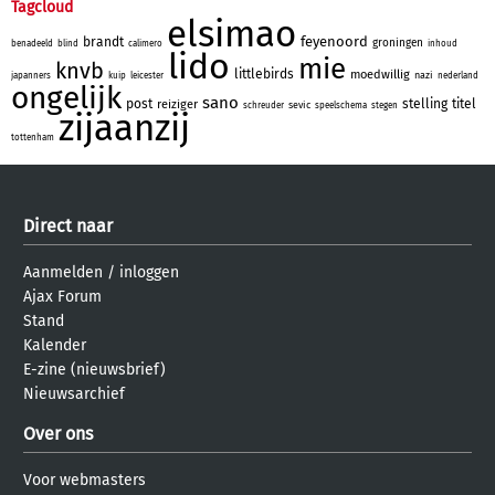
Tagcloud
elsimao
feyenoord
brandt
groningen
benadeeld
blind
calimero
inhoud
lido
mie
knvb
littlebirds
moedwillig
nazi
japanners
kuip
leicester
nederland
ongelijk
sano
post
stelling
titel
reiziger
sevic
schreuder
speelschema
stegen
zijaanzij
tottenham
Direct naar
Aanmelden
/
inloggen
Ajax Forum
Stand
Kalender
E-zine (nieuwsbrief)
Nieuwsarchief
Over ons
Voor webmasters