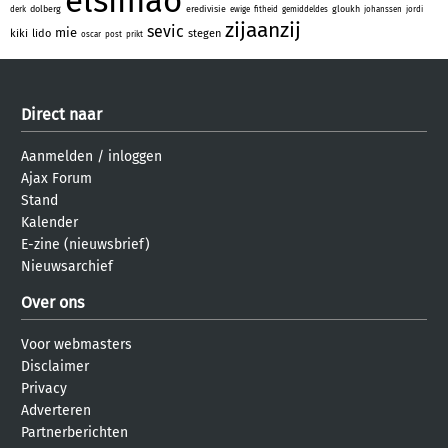
elsimao
dolberg
eredivisie
gloukh
derk
ewige
fitheid
gemiddeldes
johanssen
jordi
zijaanzij
sevic
mie
kiki
lido
stegen
oscar
post
prikt
Direct naar
Aanmelden
/
inloggen
Ajax Forum
Stand
Kalender
E-zine (nieuwsbrief)
Nieuwsarchief
Over ons
Voor webmasters
Disclaimer
Privacy
Adverteren
Partnerberichten