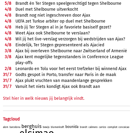
5/
8
Brandt én Ter Stegen speelgerechtigd tegen Shelbourne
4/
8
Duel met Shelbourne uitverkocht
4/
8
Brandt nog niet ingeschreven door Ajax
4/
8
UEFA zet Turkse arbiter op duel met Shelbourne
4/
8
Heb jij Ter Stegen al in je favoriete basiself gezet?
4/
8
Weet Ajax ook Shelbourne te verslaan?
4/
8
Wil jij het live-verslag verzorgen bij wedstrijden van Ajax?
4/
8
Eindelijk, Ter Stegen gepresenteerd als Ajacied
3/
8
Ajax bij overleven Shelbourne naar Zwitserland of Armenië
3/
8
Ajax kent mogelijke tegenstanders in Conference League
play-offs
2/
8
Leonardo en Tolu voor het eerst trefzeker bij winnend Ajax
31/
7
Godts gespot in Porto, transfer naar Paris in de maak
31/
7
Ajax plukt vruchten van maandenlange gesprekken
31/
7
Vanuit het niets kondigt Ajax ook Brandt aan
Stel hier in welk nieuws jij belangrijk vindt.
Tagcloud
berghuis
bounida
complot
alom
barcelona
bewijs
blumenkraft
brandt
calimero
carrizo
conceicao