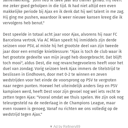
samenwerking: "John heb ik twee jaar als trainer gehad. Hij heeft
me zeker goed geholpen in die tijd. Ik had niet altijd een even
makkelijke periode bij Ajax en ik denk dat hij wel talent in me zag.
Hij ging me pushen, waardoor ik weer nieuwe kansen kreeg die ik
vervolgens heb benut."
Dest speelde in totaal acht jaar voor Ajax, alvorens hij naar FC
Barcelona vertrok. Via AC Milan speelt hij inmiddels zijn derde
seizoen voor PSV, al miste hij het grootste deel van zijn tweede
jaar door een ernstige knieblessure: "Ajax is toch de club waar ik
het grootste gedeelte van mijn jeugd heb doorgebracht. Dat blijft
toch mooi", aldus Dest, die nog revanchegevoelens heeft voor het
duel van zondag. Vorig seizoen leek Ajax immers de titelstrijd te
beslissen in Eindhoven, door met 0-2 te winnen en zeven
wedstrijden voor het einde de voorsprong op PSV te vergroten
naar negen punten. Hoewel het uiteindelijk anders liep en PSV
kampioen werd, heeft Dest voor zijn gevoel nog wel iets recht te
zetten tegen Ajax: "Vooral omdat we thuis spelen. We zijn ook nog
teleurgesteld na de nederlaag in de Champions League, maar
even rouwen is genoeg. Vanaf nu richten we ons volledig op de
wedstrijd tegen Ajax."
▼ Ad by Refinery89