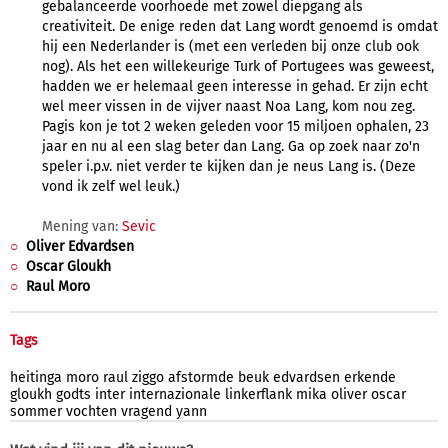
gebalanceerde voorhoede met zowel diepgang als
creativiteit. De enige reden dat Lang wordt genoemd is omdat
hij een Nederlander is (met een verleden bij onze club ook
nog). Als het een willekeurige Turk of Portugees was geweest,
hadden we er helemaal geen interesse in gehad. Er zijn echt
wel meer vissen in de vijver naast Noa Lang, kom nou zeg.
Pagis kon je tot 2 weken geleden voor 15 miljoen ophalen, 23
jaar en nu al een slag beter dan Lang. Ga op zoek naar zo'n
speler i.p.v. niet verder te kijken dan je neus Lang is. (Deze
vond ik zelf wel leuk.)
Mening van:
Sevic
Oliver Edvardsen
Oscar Gloukh
Raul Moro
Tags
heitinga
moro
raul
ziggo
afstormde
beuk
edvardsen
erkende
gloukh
godts
inter
internazionale
linkerflank
mika
oliver
oscar
sommer
vochten
vragend
yann