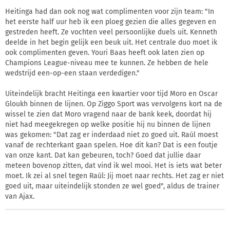
Heitinga had dan ook nog wat complimenten voor zijn team: "In
het eerste half uur heb ik een ploeg gezien die alles gegeven en
gestreden heeft. Ze vochten veel persoonlijke duels uit. Kenneth
deelde in het begin gelijk een beuk uit. Het centrale duo moet ik
ook complimenten geven. Youri Baas heeft ook laten zien op
Champions League-niveau mee te kunnen. Ze hebben de hele
wedstrijd een-op-een staan verdedigen."
Uiteindelijk bracht Heitinga een kwartier voor tijd Moro en Oscar
Gloukh binnen de lijnen. Op Ziggo Sport was vervolgens kort na de
wissel te zien dat Moro vragend naar de bank keek, doordat hij
niet had meegekregen op welke positie hij nu binnen de lijnen
was gekomen: "Dat zag er inderdaad niet zo goed uit. Raúl moest
vanaf de rechterkant gaan spelen. Hoe dit kan? Dat is een foutje
van onze kant. Dat kan gebeuren, toch? Goed dat jullie daar
meteen bovenop zitten, dat vind ik wel mooi. Het is iets wat beter
moet. Ik zei al snel tegen Raúl: Jij moet naar rechts. Het zag er niet
goed uit, maar uiteindelijk stonden ze wel goed", aldus de trainer
van Ajax.