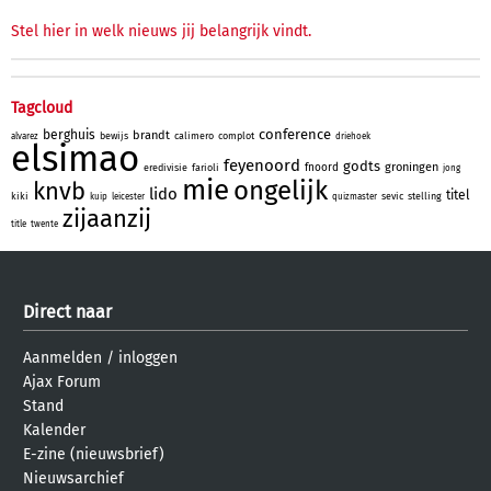
Stel hier in welk nieuws jij belangrijk vindt.
Tagcloud
conference
berghuis
brandt
bewijs
calimero
complot
alvarez
driehoek
elsimao
feyenoord
godts
groningen
fnoord
eredivisie
farioli
jong
mie
ongelijk
knvb
lido
titel
kiki
sevic
stelling
kuip
leicester
quizmaster
zijaanzij
title
twente
Direct naar
Aanmelden
/
inloggen
Ajax Forum
Stand
Kalender
E-zine (nieuwsbrief)
Nieuwsarchief