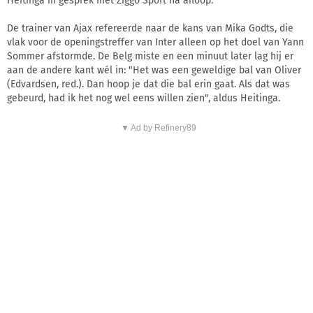
Heitinga in gesprek met Ziggo Sport na afloop.
De trainer van Ajax refereerde naar de kans van Mika Godts, die
vlak voor de openingstreffer van Inter alleen op het doel van Yann
Sommer afstormde. De Belg miste en een minuut later lag hij er
aan de andere kant wél in: "Het was een geweldige bal van Oliver
(Edvardsen, red.). Dan hoop je dat die bal erin gaat. Als dat was
gebeurd, had ik het nog wel eens willen zien", aldus Heitinga.
▼ Ad by Refinery89