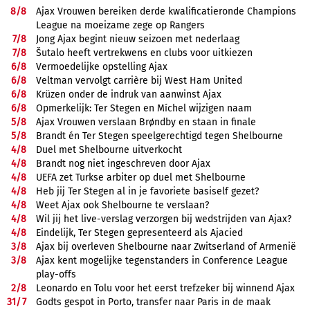
8/
8
Ajax Vrouwen bereiken derde kwalificatieronde Champions
League na moeizame zege op Rangers
7/
8
Jong Ajax begint nieuw seizoen met nederlaag
7/
8
Šutalo heeft vertrekwens en clubs voor uitkiezen
6/
8
Vermoedelijke opstelling Ajax
6/
8
Veltman vervolgt carrière bij West Ham United
6/
8
Krüzen onder de indruk van aanwinst Ajax
6/
8
Opmerkelijk: Ter Stegen en Míchel wijzigen naam
5/
8
Ajax Vrouwen verslaan Brøndby en staan in finale
5/
8
Brandt én Ter Stegen speelgerechtigd tegen Shelbourne
4/
8
Duel met Shelbourne uitverkocht
4/
8
Brandt nog niet ingeschreven door Ajax
4/
8
UEFA zet Turkse arbiter op duel met Shelbourne
4/
8
Heb jij Ter Stegen al in je favoriete basiself gezet?
4/
8
Weet Ajax ook Shelbourne te verslaan?
4/
8
Wil jij het live-verslag verzorgen bij wedstrijden van Ajax?
4/
8
Eindelijk, Ter Stegen gepresenteerd als Ajacied
3/
8
Ajax bij overleven Shelbourne naar Zwitserland of Armenië
3/
8
Ajax kent mogelijke tegenstanders in Conference League
play-offs
2/
8
Leonardo en Tolu voor het eerst trefzeker bij winnend Ajax
31/
7
Godts gespot in Porto, transfer naar Paris in de maak