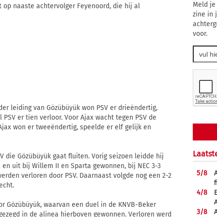
Meld je
 op naaste achtervolger Feyenoord, die hij al
zine in
achterg
voor.
der leiding van Gözübüyük won PSV er drieëndertig,
jl PSV er tien verloor. Voor Ajax wacht tegen PSV de
ax won er tweeëndertig, speelde er elf gelijk en
Laatst
V die Gözübüyük gaat fluiten. Vorig seizoen leidde hij
en uit bij Willem II en Sparta gewonnen, bij NEC 3-3
5/
8
 werden verloren door PSV. Daarnaast volgde nog een 2-2
f
echt.
4/
8
door Gözübüyük, waarvan een duel in de KNVB-Beker
3/
8
 gezegd in de alinea hierboven gewonnen. Verloren werd