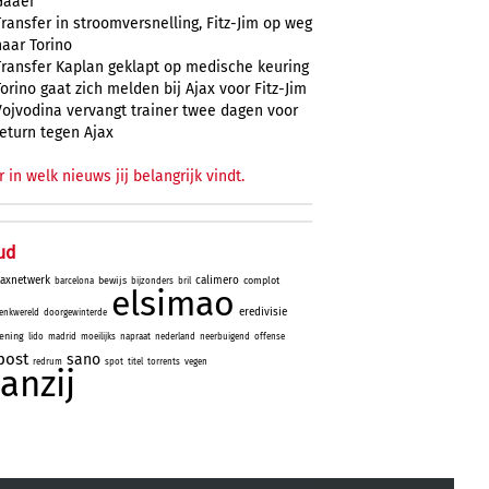
Gaaei
Transfer in stroomversnelling, Fitz-Jim op weg
naar Torino
Transfer Kaplan geklapt op medische keuring
Torino gaat zich melden bij Ajax voor Fitz-Jim
Vojvodina vervangt trainer twee dagen voor
return tegen Ajax
r in welk nieuws jij belangrijk vindt.
ud
jaxnetwerk
calimero
bewijs
complot
barcelona
bijzonders
bril
elsimao
eredivisie
enkwereld
doorgewinterde
ening
lido
madrid
moeilijks
napraat
nederland
neerbuigend
offense
post
sano
redrum
spot
titel
torrents
vegen
aanzij