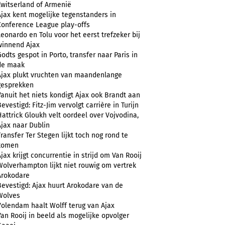
Zwitserland of Armenië
Ajax kent mogelijke tegenstanders in
Conference League play-offs
Leonardo en Tolu voor het eerst trefzeker bij
winnend Ajax
Godts gespot in Porto, transfer naar Paris in
de maak
Ajax plukt vruchten van maandenlange
gesprekken
Vanuit het niets kondigt Ajax ook Brandt aan
evestigd: Fitz-Jim vervolgt carrière in Turijn
Hattrick Gloukh velt oordeel over Vojvodina,
Ajax naar Dublin
Transfer Ter Stegen lijkt toch nog rond te
komen
Ajax krijgt concurrentie in strijd om Van Rooij
Wolverhampton lijkt niet rouwig om vertrek
Arokodare
Bevestigd: Ajax huurt Arokodare van de
Wolves
Volendam haalt Wolff terug van Ajax
Van Rooij in beeld als mogelijke opvolger