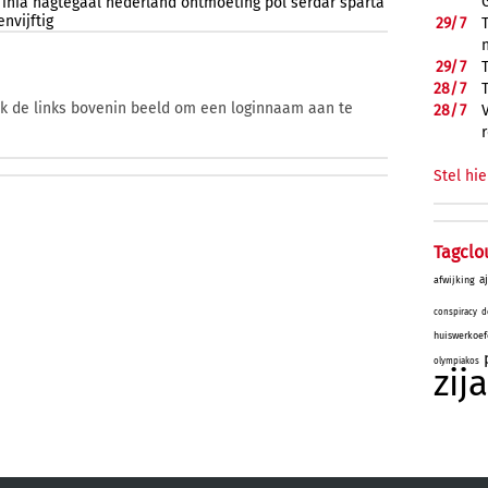
inia
nagtegaal
nederland
ontmoeting
pol
serdar
sparta
nvijftig
29/
7
29/
7
28/
7
ik de links bovenin beeld om een loginnaam aan te
28/
7
Stel hie
Tagclo
a
afwijking
conspiracy
d
huiswerkoef
olympiakos
zij