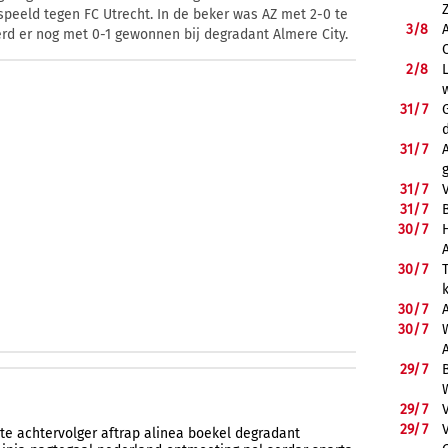
speeld tegen FC Utrecht. In de beker was AZ met 2-0 te
3/
8
d er nog met 0-1 gewonnen bij degradant Almere City.
2/
8
31/
7
31/
7
31/
7
31/
7
B
30/
7
30/
7
30/
7
30/
7
29/
7
29/
7
29/
7
ste
achtervolger
aftrap
alinea
boekel
degradant