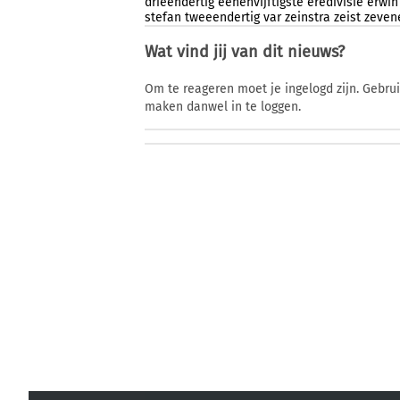
drieendertig
eenenvijftigste
eredivisie
erwin
stefan
tweeendertig
var
zeinstra
zeist
zevene
Wat vind jij van dit nieuws?
Om te reageren moet je ingelogd zijn. Gebru
maken danwel in te loggen.