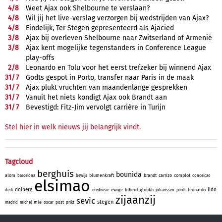
4/
8
Weet Ajax ook Shelbourne te verslaan?
4/
8
Wil jij het live-verslag verzorgen bij wedstrijden van Ajax?
4/
8
Eindelijk, Ter Stegen gepresenteerd als Ajacied
3/
8
Ajax bij overleven Shelbourne naar Zwitserland of Armenië
3/
8
Ajax kent mogelijke tegenstanders in Conference League
play-offs
2/
8
Leonardo en Tolu voor het eerst trefzeker bij winnend Ajax
31/
7
Godts gespot in Porto, transfer naar Paris in de maak
31/
7
Ajax plukt vruchten van maandenlange gesprekken
31/
7
Vanuit het niets kondigt Ajax ook Brandt aan
31/
7
Bevestigd: Fitz-Jim vervolgt carrière in Turijn
Stel hier in welk nieuws jij belangrijk vindt.
Tagcloud
berghuis
bounida
alom
blumenkraft
brandt
carrizo
complot
barcelona
bewijs
conceicao
elsimao
dolberg
lido
ewige
fitheid
gloukh
jordi
leonardo
derk
eredivisie
johanssen
zijaanzij
sevic
stegen
mie
madrid
michel
oscar
post
prikt