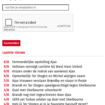
Laatste nieuws
6/
8
Vermoedelijke opstelling Ajax
6/
8
Veltman vervolgt carrière bij West Ham United
6/
8
Krüzen onder de indruk van aanwinst Ajax
6/
8
Opmerkelijk: Ter Stegen en Míchel wijzigen naam
5/
8
Ajax Vrouwen verslaan Brøndby en staan in finale
5/
8
Brandt én Ter Stegen speelgerechtigd tegen Shelbourne
4/
8
Duel met Shelbourne uitverkocht
4/
8
Brandt nog niet ingeschreven door Ajax
4/
8
UEFA zet Turkse arbiter op duel met Shelbourne
4/
8
Heb jij Ter Stegen al in je favoriete basiself gezet?