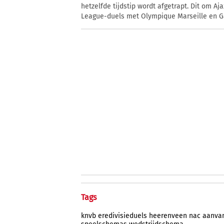
hetzelfde tijdstip wordt afgetrapt. Dit om A
League-duels met Olympique Marseille en G
Tags
knvb
eredivisieduels
heerenveen
nac
aanvan