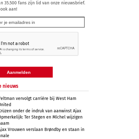
n 35.500 fans zijn lid van onze nieuwsbrief.
 ook aan!
e nieuws
Veltman vervolgt carrière bij West Ham
United
Krüzen onder de indruk van aanwinst Ajax
Opmerkelijk: Ter Stegen en Míchel wijzigen
naam
Ajax Vrouwen verslaan Brøndby en staan in
inale