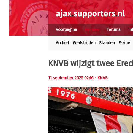
Voorpagina
Nieuws
Forums
In
Archief
Wedstrijden
Standen
E-zine
KNVB wijzigt twee Ered
11 september 2025 02:16 - KNVB