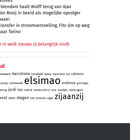
Wolves
Volendam haalt Wolff terug van Ajax
Van Rooij in beeld als mogelijke opvolger
Gaaei
Transfer in stroomversnelling, Fitz-Jim op weg
naar Torino
r in welk nieuws jij belangrijk vindt.
ud
barcelona
calimero
xnetwerk
benadeeld
bewijs
bijzonders
bril
elsimao
eredivisie
spiracy
denkwereld
groningen
jordi
lido
ening
mie
madrid
marktconform
moeilijks
neerbuigend
zijaanzij
post
stegen
sano
torrents
titel
vegen