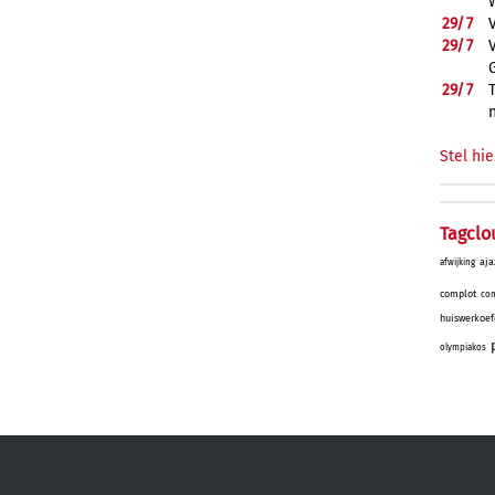
29/
7
29/
7
29/
7
Stel hie
Tagclo
aja
afwijking
complot
con
huiswerkoef
olympiakos