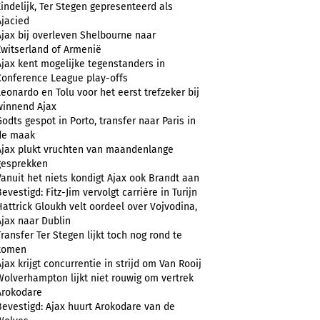
Eindelijk, Ter Stegen gepresenteerd als
Ajacied
Ajax bij overleven Shelbourne naar
Zwitserland of Armenië
Ajax kent mogelijke tegenstanders in
Conference League play-offs
Leonardo en Tolu voor het eerst trefzeker bij
winnend Ajax
Godts gespot in Porto, transfer naar Paris in
de maak
Ajax plukt vruchten van maandenlange
gesprekken
Vanuit het niets kondigt Ajax ook Brandt aan
evestigd: Fitz-Jim vervolgt carrière in Turijn
Hattrick Gloukh velt oordeel over Vojvodina,
Ajax naar Dublin
Transfer Ter Stegen lijkt toch nog rond te
komen
Ajax krijgt concurrentie in strijd om Van Rooij
Wolverhampton lijkt niet rouwig om vertrek
Arokodare
Bevestigd: Ajax huurt Arokodare van de