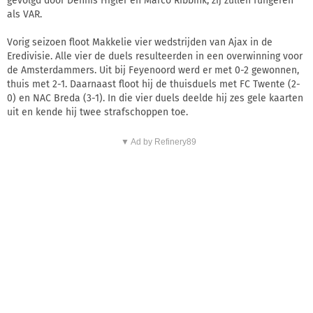
gevolgd door Dennis Higler en Marco Ribbink, zij zullen fungeren
als VAR.
Vorig seizoen floot Makkelie vier wedstrijden van Ajax in de
Eredivisie. Alle vier de duels resulteerden in een overwinning voor
de Amsterdammers. Uit bij Feyenoord werd er met 0-2 gewonnen,
thuis met 2-1. Daarnaast floot hij de thuisduels met FC Twente (2-
0) en NAC Breda (3-1). In die vier duels deelde hij zes gele kaarten
uit en kende hij twee strafschoppen toe.
▼ Ad by Refinery89