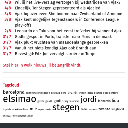
4/
8
Wil jij het live-verslag verzorgen bij wedstrijden van Ajax?
4/
8
Eindelijk, Ter Stegen gepresenteerd als Ajacied
3/
8
Ajax bij overleven Shelbourne naar Zwitserland of Armenië
3/
8
Ajax kent mogelijke tegenstanders in Conference League
play-offs
2/
8
Leonardo en Tolu voor het eerst trefzeker bij winnend Ajax
31/
7
Godts gespot in Porto, transfer naar Paris in de maak
31/
7
Ajax plukt vruchten van maandenlange gesprekken
31/
7
Vanuit het niets kondigt Ajax ook Brandt aan
31/
7
Bevestigd: Fitz-Jim vervolgt carrière in Turijn
Stel hier in welk nieuws jij belangrijk vindt.
Tagcloud
barcelona
brandt
belangenverstrengeling
berghuis
blind
creatief
deals
dealtjes
documentaire
elsimao
jordi
lido
godts
leonardo
huursom
gerede
gloukh
hag
stegen
mie
twente
weghorst
tadic
liquide
marktconform
sevic
torrents
regeer
wijndal
winnaarsmentaliteit