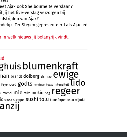
ezet?
eet Ajax ook Shelbourne te verslaan?
l jij het live-verslag verzorgen bij
edstrijden van Ajax?
ndelijk, Ter Stegen gepresenteerd als Ajacied
r in welk nieuws jij belangrijk vindt.
ud
blumenkraft
ghuis
ewige
man
dolberg
brandt
elsimao
lido
godts
feyenoord
intensiteit
henrique
hoezo
regeer
mie
mokio
s
michel
psg
mika
sushi
tolu
ic
stempel
transferperikelen
wijndal
simao
aanzij