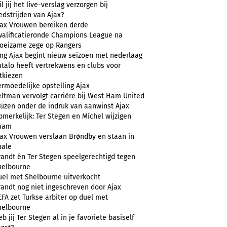
l jij het live-verslag verzorgen bij
edstrijden van Ajax?
jax Vrouwen bereiken derde
walificatieronde Champions League na
oeizame zege op Rangers
ong Ajax begint nieuw seizoen met nederlaag
utalo heeft vertrekwens en clubs voor
tkiezen
ermoedelijke opstelling Ajax
eltman vervolgt carrière bij West Ham United
rüzen onder de indruk van aanwinst Ajax
merkelijk: Ter Stegen en Míchel wijzigen
aam
jax Vrouwen verslaan Brøndby en staan in
nale
randt én Ter Stegen speelgerechtigd tegen
helbourne
uel met Shelbourne uitverkocht
randt nog niet ingeschreven door Ajax
FA zet Turkse arbiter op duel met
helbourne
b jij Ter Stegen al in je favoriete basiself