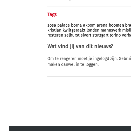
Tags
sosa
palace
borna
akpom
arena
boomen
br
kristian
kwijtgeraakt
londen
mannsverk
misl
resteren
selhurst
sivert
stuttgart
torino
verb
Wat vind jij van dit nieuws?
Om te reageren moet je ingelogd zijn. Gebru
maken danwel in te loggen.