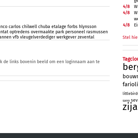
g
4/
8
W
4/
8
Wi
w
4/
8
Ei
anco
carlos
chilwell
chuba
etalage
forbs
hlynsson
intat
optredens
overmaakte
park
personeel
rasmussen
annen
vfb
vleugelverdediger
werkgever
zevental
Stel hie
Tagclo
ik de links bovenin beeld om een loginnaam aan te
ber
bouw
farioli
littlebird
sev
sano
zij