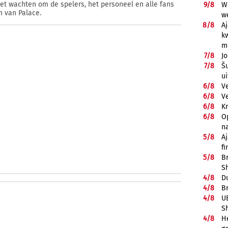
iet wachten om de spelers, het personeel en alle fans
9/
8
Wi
n van Palace.
w
8/
8
A
k
m
7/
8
J
7/
8
Š
ui
6/
8
V
6/
8
V
6/
8
K
6/
8
Op
n
5/
8
A
fi
5/
8
B
S
4/
8
D
4/
8
B
4/
8
UE
S
4/
8
He