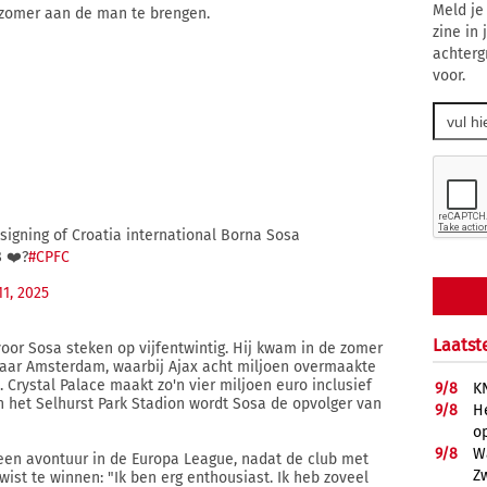
Meld je
 zomer aan de man te brengen.
zine in
achterg
voor.
signing of Croatia international Borna Sosa
8 ❤️?
#CPFC
11, 2025
Laatst
 voor Sosa steken op vijfentwintig. Hij kwam in de zomer
naar Amsterdam, waarbij Ajax acht miljoen overmaakte
 Crystal Palace maakt zo'n vier miljoen euro inclusief
9/
8
K
n het Selhurst Park Stadion wordt Sosa de opvolger van
9/
8
He
op
9/
8
W
een avontuur in de Europa League, nadat de club met
Z
 wist te winnen: "Ik ben erg enthousiast. Ik heb zoveel