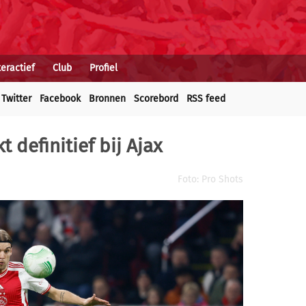
teractief
Club
Profiel
Twitter
Facebook
Bronnen
Scorebord
RSS feed
 definitief bij Ajax
Foto: Pro Shots