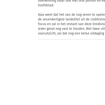
overwinning maar ook met drie punten én ee
hoofdstad.
Ajax weet dat het van de nog zeven te spel
de zesendertigste landstitel uit de clubhistor
focus en zal in het restant van deze Erediv
ieder geval nog vast te houden. Met twee ui
vooruitzicht, zal dat nog een helse uitdagin