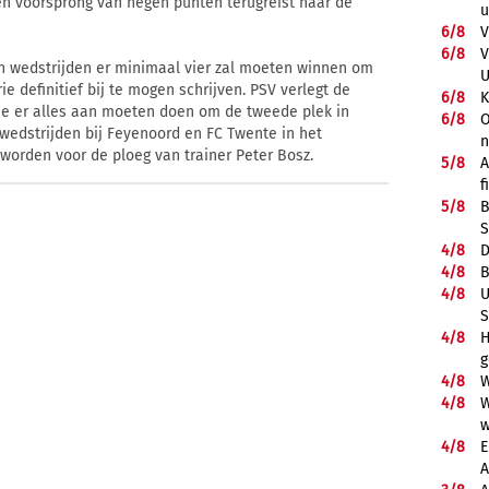
n voorsprong van negen punten terugreist naar de
u
6/
8
V
6/
8
V
en wedstrijden er minimaal vier zal moeten winnen om
U
ie definitief bij te mogen schrijven. PSV verlegt de
6/
8
K
isie er alles aan moeten doen om de tweede plek in
6/
8
O
twedstrijden bij Feyenoord en FC Twente in het
g worden voor de ploeg van trainer Peter Bosz.
5/
8
A
f
5/
8
B
S
4/
8
D
4/
8
B
4/
8
U
S
4/
8
H
g
4/
8
W
4/
8
W
w
4/
8
E
A