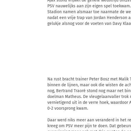
Ajax stond vrijwel de gehele wedstrijd ontze
PSV nauwelijks aan zijn eigen spel toekwam. 
Stadion namen alsmaar toe naarmate de wedst
nadat een vrije trap van Jordan Henderson 
gelukje alsnog voor de voeten van Davy Kla
Na rust bracht trainer Peter Bosz met Malik 
binnen de lijnen, maar ook die wisten de ac
nog, Bertrand Traoré stond nog maar net bin
doelman Matheus. De vleugelaanvaller trok n
vernietigend uit in de verre hoek, waardoor
0-2 voorsprong kwam.
Daar werd niks meer aan veranderd in het re
kreeg om PSV meer pijn te doen. Dat gebeurd