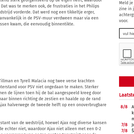
ttend sterk georganiseerd op de eigen helft, waardoor
Meld je
Dat was te merken ook, de frustraties in het Philips
zine in
rijd vorderde. Dat werd nog een tikkeltje erger,
achterg
aanvankelijk in de PSV-muur verdween maar via een
voor.
assen kwam, die eenvoudig binnentikte.
Tillman en Tyrell Malacia nog twee verse krachten
hterstand voor PSV niet ongedaan te maken. Sterker
nen de lijnen toen hij de bal aangespeeld kreeg door
Laatst
aar binnen richting de zestien en haalde op de rand
 Ajax halverwege de tweede helft op een onoverbrugbare
8/
8
A
k
m
stant van de wedstrijd, hoewel Ajax nog diverse kansen
7/
8
J
e echter niet, waardoor Ajax niet alleen met een 0-2
7/
8
Š