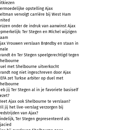
itkiezen
ermoedelijke opstelling Ajax
eltman vervolgt carrière bij West Ham
nited
rüzen onder de indruk van aanwinst Ajax
pmerkelijk: Ter Stegen en Míchel wijzigen
naam
jax Vrouwen verslaan Brøndby en staan in
inale
randt én Ter Stegen speelgerechtigd tegen
helbourne
uel met Shelbourne uitverkocht
randt nog niet ingeschreven door Ajax
EFA zet Turkse arbiter op duel met
helbourne
eb jij Ter Stegen al in je favoriete basiself
ezet?
eet Ajax ook Shelbourne te verslaan?
il jij het live-verslag verzorgen bij
edstrijden van Ajax?
indelijk, Ter Stegen gepresenteerd als
jacied