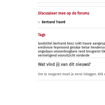
Discussieer mee op de forums
Bertrand Traoré
Tags
landstitel
bertrand
bosz
ruikt
traore
aangesp
eredivisie
feyenoord
gelukje
helse
henderso
ongedaan
onoverbrugbare
rand
terugreist
ti
vernietigend
vooruitzicht
vorderde
Wat vind jij van dit nieuws?
Om te reageren moet je eerst inloggen. Klik 