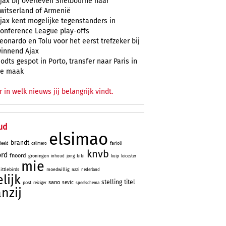
jax bij overleven Shelbourne naar
witserland of Armenië
jax kent mogelijke tegenstanders in
onference League play-offs
eonardo en Tolu voor het eerst trefzeker bij
innend Ajax
odts gespot in Porto, transfer naar Paris in
e maak
r in welk nieuws jij belangrijk vindt.
ud
elsimao
brandt
farioli
deeld
calimero
knvb
ord
fnoord
groningen
kiki
inhoud
jong
kuip
leicester
mie
littlebirds
moedwillig
nazi
nederland
lijk
stelling
titel
sano
sevic
post
reiziger
speelschema
anzij