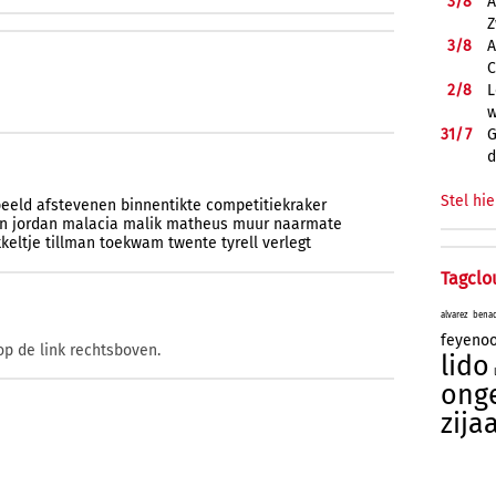
3/
8
A
Z
3/
8
A
C
2/
8
L
w
31/
7
G
d
Stel hie
eeld
afstevenen
binnentikte
competitiekraker
n
jordan
malacia
malik
matheus
muur
naarmate
kkeltje
tillman
toekwam
twente
tyrell
verlegt
Tagclo
alvarez
bena
feyeno
op de link rechtsboven.
lido
onge
zija