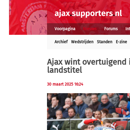
Voorpagina
Nieuws
Forums
In
Archief
Wedstrijden
Standen
E-zine
Ajax wint overtuigend 
landstitel
30 maart 2025 16:24