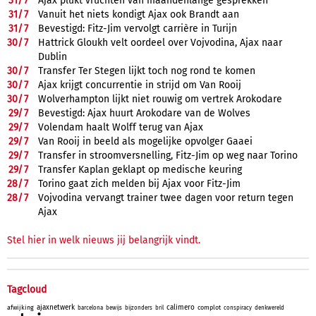
31/
7
Ajax plukt vruchten van maandenlange gesprekken
31/
7
Vanuit het niets kondigt Ajax ook Brandt aan
31/
7
Bevestigd: Fitz-Jim vervolgt carrière in Turijn
30/
7
Hattrick Gloukh velt oordeel over Vojvodina, Ajax naar
Dublin
30/
7
Transfer Ter Stegen lijkt toch nog rond te komen
30/
7
Ajax krijgt concurrentie in strijd om Van Rooij
30/
7
Wolverhampton lijkt niet rouwig om vertrek Arokodare
29/
7
Bevestigd: Ajax huurt Arokodare van de Wolves
29/
7
Volendam haalt Wolff terug van Ajax
29/
7
Van Rooij in beeld als mogelijke opvolger Gaaei
29/
7
Transfer in stroomversnelling, Fitz-Jim op weg naar Torino
29/
7
Transfer Kaplan geklapt op medische keuring
28/
7
Torino gaat zich melden bij Ajax voor Fitz-Jim
28/
7
Vojvodina vervangt trainer twee dagen voor return tegen
Ajax
Stel hier in welk nieuws jij belangrijk vindt.
Tagcloud
ajaxnetwerk
calimero
afwijking
complot
barcelona
bewijs
bijzonders
bril
conspiracy
denkwereld