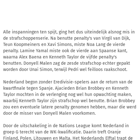
Alle inspanningen ten spijt, ging het dus uiteindelijk alsnog mis in
de strafschoppenserie. Na benutte penalty's van Virgil van Dijk,
Teun Koopmeiners en Xavi Simons, miste Noa Lang de vierde
penalty. Lamine Yamal miste ook de vierde aan Spaanse kant,
waarna Alex Baena en Kenneth Taylor de vijfde penalty's
benutten. Donyell Malen zag de zesde strafschop echter gepakt
worden door Unai Simon, terwijl Pedri wel feilloos raakschoot.
Nederland begon zonder Eredivisie-spelers aan de return van de
kwartfinale tegen Spanje. Ajacieden Brian Brobbey en Kenneth
Taylor mochten in de verlenging nog wel hun opwachting maken,
waarbij Kenneth Taylor zijn strafschop wel benutte. Brian Brobbey
zou een eventuele latere penalty genomen hebben, maar die werd
door de misser van Donyell Malen voorkomen.
Door de uitschakeling in de Nations League komt Nederland in
groep G terecht van de WK-kwalificatie. Daarin treft Oranje
Finland, Polen, Litouwen en Malta. Het Nederlands Elftal trapt de