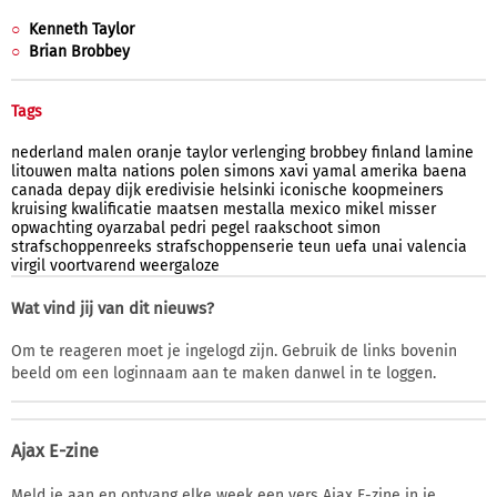
Kenneth Taylor
Brian Brobbey
Tags
nederland
malen
oranje
taylor
verlenging
brobbey
finland
lamine
litouwen
malta
nations
polen
simons
xavi
yamal
amerika
baena
canada
depay
dijk
eredivisie
helsinki
iconische
koopmeiners
kruising
kwalificatie
maatsen
mestalla
mexico
mikel
misser
opwachting
oyarzabal
pedri
pegel
raakschoot
simon
strafschoppenreeks
strafschoppenserie
teun
uefa
unai
valencia
virgil
voortvarend
weergaloze
Wat vind jij van dit nieuws?
Om te reageren moet je ingelogd zijn. Gebruik de links bovenin
beeld om een loginnaam aan te maken danwel in te loggen.
Ajax E-zine
Meld je aan en ontvang elke week een vers Ajax E-zine in je