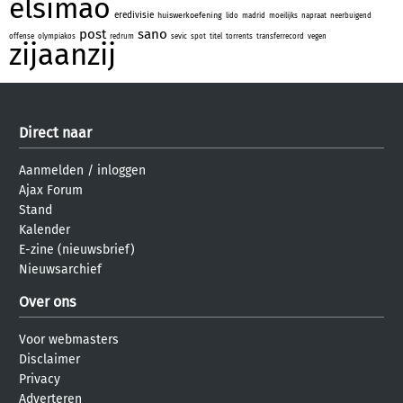
elsimao
eredivisie
huiswerkoefening
lido
madrid
moeilijks
napraat
neerbuigend
post
sano
offense
olympiakos
redrum
sevic
spot
titel
torrents
transferrecord
vegen
zijaanzij
Direct naar
Aanmelden
/
inloggen
Ajax Forum
Stand
Kalender
E-zine (nieuwsbrief)
Nieuwsarchief
Over ons
Voor webmasters
Disclaimer
Privacy
Adverteren