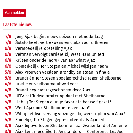
Laatste nieuws
7/
8
Jong Ajax begint nieuw seizoen met nederlaag
7/
8
Šutalo heeft vertrekwens en clubs voor uitkiezen
6/
8
Vermoedelijke opstelling Ajax
6/
8
Veltman vervolgt carrière bij West Ham United
6/
8
Krüzen onder de indruk van aanwinst Ajax
6/
8
Opmerkelijk: Ter Stegen en Míchel wijzigen naam
5/
8
Ajax Vrouwen verslaan Brøndby en staan in finale
5/
8
Brandt én Ter Stegen speelgerechtigd tegen Shelbourne
4/
8
Duel met Shelbourne uitverkocht
4/
8
Brandt nog niet ingeschreven door Ajax
4/
8
UEFA zet Turkse arbiter op duel met Shelbourne
4/
8
Heb jij Ter Stegen al in je favoriete basiself gezet?
4/
8
Weet Ajax ook Shelbourne te verslaan?
4/
8
Wil jij het live-verslag verzorgen bij wedstrijden van Ajax?
4/
8
Eindelijk, Ter Stegen gepresenteerd als Ajacied
3/
8
Ajax bij overleven Shelbourne naar Zwitserland of Armenië
3/
8
Ajax kent mogelijke tegenstanders in Conference League