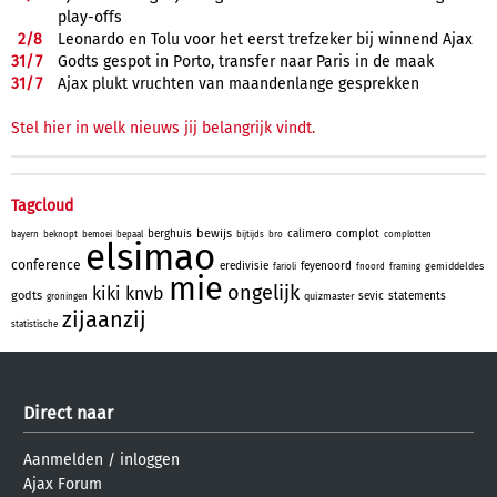
play-offs
2/
8
Leonardo en Tolu voor het eerst trefzeker bij winnend Ajax
31/
7
Godts gespot in Porto, transfer naar Paris in de maak
31/
7
Ajax plukt vruchten van maandenlange gesprekken
Stel hier in welk nieuws jij belangrijk vindt.
Tagcloud
bewijs
berghuis
calimero
complot
bayern
beknopt
bemoei
bepaal
bijtijds
bro
complotten
elsimao
conference
eredivisie
feyenoord
gemiddeldes
farioli
fnoord
framing
mie
ongelijk
kiki
knvb
godts
sevic
statements
quizmaster
groningen
zijaanzij
statistische
Direct naar
Aanmelden
/
inloggen
Ajax Forum