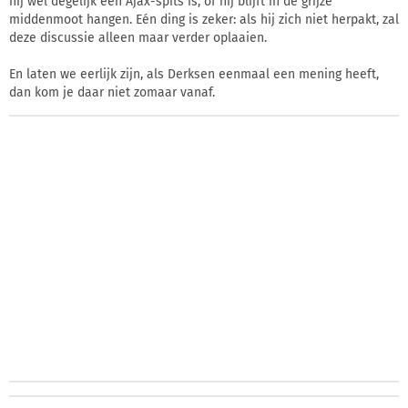
hij wel degelijk een Ajax-spits is, óf hij blijft in de grijze
middenmoot hangen. Eén ding is zeker: als hij zich niet herpakt, zal
deze discussie alleen maar verder oplaaien.
En laten we eerlijk zijn, als Derksen eenmaal een mening heeft,
dan kom je daar niet zomaar vanaf.