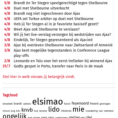
5/
8
Brandt én Ter Stegen speelgerechtigd tegen Shelbourne
4/
8
Duel met Shelbourne uitverkocht
4/
8
Brandt nog niet ingeschreven door Ajax
4/
8
UEFA zet Turkse arbiter op duel met Shelbourne
4/
8
Heb jij Ter Stegen al in je favoriete basiself gezet?
4/
8
Weet Ajax ook Shelbourne te verslaan?
4/
8
Wil jij het live-verslag verzorgen bij wedstrijden van Ajax?
4/
8
Eindelijk, Ter Stegen gepresenteerd als Ajacied
3/
8
Ajax bij overleven Shelbourne naar Zwitserland of Armenië
3/
8
Ajax kent mogelijke tegenstanders in Conference League
play-offs
2/
8
Leonardo en Tolu voor het eerst trefzeker bij winnend Ajax
31/
7
Godts gespot in Porto, transfer naar Paris in de maak
Stel hier in welk nieuws jij belangrijk vindt.
Tagcloud
elsimao
feyenoord
fnoord
brandt
farioli
groningen
benadeeld
calimero
mie
lido
knvb
kiki
littlebirds
moedwillig
inhoud
jong
kuip
leicester
nazi
nederland
ongelijk
stelling
titel
sano
sevic
post
reiziger
speelschema
tekst