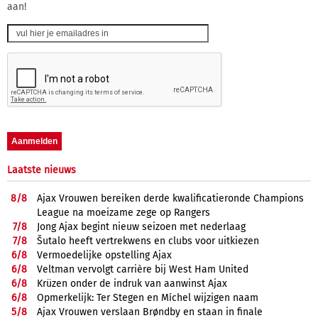
aan!
Laatste nieuws
8/
8
Ajax Vrouwen bereiken derde kwalificatieronde Champions
League na moeizame zege op Rangers
7/
8
Jong Ajax begint nieuw seizoen met nederlaag
7/
8
Šutalo heeft vertrekwens en clubs voor uitkiezen
6/
8
Vermoedelijke opstelling Ajax
6/
8
Veltman vervolgt carrière bij West Ham United
6/
8
Krüzen onder de indruk van aanwinst Ajax
6/
8
Opmerkelijk: Ter Stegen en Míchel wijzigen naam
5/
8
Ajax Vrouwen verslaan Brøndby en staan in finale