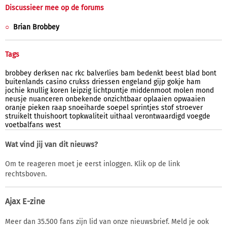
Discussieer mee op de forums
Brian Brobbey
Tags
brobbey
derksen
nac
rkc
balverlies
bam
bedenkt
beest
blad
bont
buitenlands
casino
crukss
driessen
engeland
gijp
gokje
ham
jochie
knullig
koren
leipzig
lichtpuntje
middenmoot
molen
mond
neusje
nuanceren
onbekende
onzichtbaar
oplaaien
opwaaien
oranje
pieken
raap
snoeiharde
soepel
sprintjes
stof
stroever
struikelt
thuishoort
topkwaliteit
uithaal
verontwaardigd
voegde
voetbalfans
west
Wat vind jij van dit nieuws?
Om te reageren moet je eerst inloggen. Klik op de link
rechtsboven.
Ajax E-zine
Meer dan 35.500 fans zijn lid van onze nieuwsbrief. Meld je ook