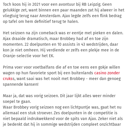
Toch koos hij in 2021 voor een avontuur bij RB Leipzig. Geen
gelukkige zet, want binnen een paar maanden zat hij alweer in het
vliegtuig terug naar Amsterdam. Ajax legde zelfs een flink bedrag
op tafel om hem definitief terug te halen.
Het seizoen na zijn comeback was er eentje met pieken en dalen.
Ajax draaide dramatisch, maar Brobbey had af en toe zijn
momenten. 22 doelpunten en 10 assists in 43 wedstrijden, daar
kon je niet omheen. Hij verdiende er zelfs een plekje mee in de
Oranje-selectie voor het EK.
Prima voer voor voetbalfans die af en toe eens een gokje willen
wagen op hun favoriete sport bij een buitenlands
casino zonder
cruks
s, want saai was het nooit met Brobbey - meer dan genoeg
spannende kansen!
Maar ja, dat was vorig seizoen. Dit jaar lijkt alles weer minder
soepel te gaan.
Waar Brobbey vorig seizoen nog een lichtpuntje was, gaat het nu
allemaal een stuk stroever. Zes doelpunten in de competitie is
niet bepaald indrukwekkend voor de spits van Ajax. Zeker niet als
je bedenkt dat hij in sommige wedstrijden compleet onzichtbaar