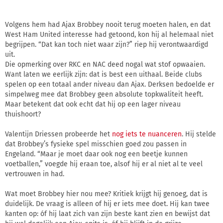
Volgens hem had Ajax Brobbey nooit terug moeten halen, en dat
West Ham United interesse had getoond, kon hij al helemaal niet
begrijpen. “Dat kan toch niet waar zijn?” riep hij verontwaardigd
uit.
Die opmerking over RKC en NAC deed nogal wat stof opwaaien.
Want laten we eerlijk zijn: dat is best een uithaal. Beide clubs
spelen op een totaal ander niveau dan Ajax. Derksen bedoelde er
simpelweg mee dat Brobbey geen absolute topkwaliteit heeft.
Maar betekent dat ook echt dat hij op een lager niveau
thuishoort?
Valentijn Driessen probeerde het
nog iets te nuanceren
. Hij stelde
dat Brobbey’s fysieke spel misschien goed zou passen in
Engeland. “Maar je moet daar ook nog een beetje kunnen
voetballen,” voegde hij eraan toe, alsof hij er al niet al te veel
vertrouwen in had.
Wat moet Brobbey hier nou mee? Kritiek krijgt hij genoeg, dat is
duidelijk. De vraag is alleen of hij er iets mee doet. Hij kan twee
kanten op: óf hij laat zich van zijn beste kant zien en bewijst dat