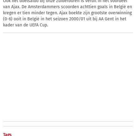
Ook het doelsaldo bij onze Zuiderburen is veruit in het voordeel
van Ajax. De Amsterdammers scoorden achttien goals in België en
kregen er tien minder tegen. Ajax boekte zijn grootste overwinning
(0-6) ooit in België in het seizoen 2000/01 uit bij AA Gent in het
kader van de UEFA Cup.
Tags