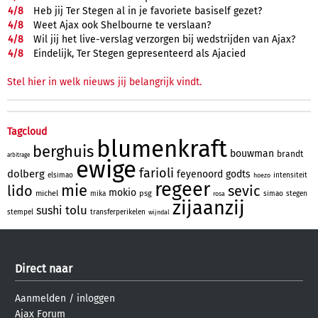
4/
8
Heb jij Ter Stegen al in je favoriete basiself gezet?
4/
8
Weet Ajax ook Shelbourne te verslaan?
4/
8
Wil jij het live-verslag verzorgen bij wedstrijden van Ajax?
4/
8
Eindelijk, Ter Stegen gepresenteerd als Ajacied
Stel hier in welk nieuws jij belangrijk vindt.
Tagcloud
blumenkraft
berghuis
bouwman
brandt
arbitrage
ewige
farioli
dolberg
feyenoord
godts
elsimao
intensiteit
hoezo
regeer
mie
lido
sevic
mokio
michel
psg
mika
simao
stegen
rosa
zijaanzij
tolu
sushi
stempel
transferperikelen
wijndal
Direct naar
Aanmelden
/
inloggen
Ajax Forum