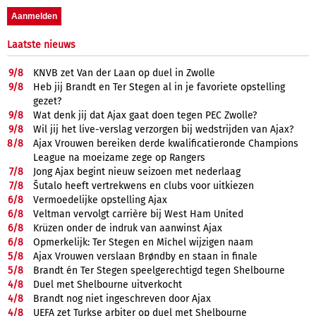
Laatste nieuws
9/
8
KNVB zet Van der Laan op duel in Zwolle
9/
8
Heb jij Brandt en Ter Stegen al in je favoriete opstelling
gezet?
9/
8
Wat denk jij dat Ajax gaat doen tegen PEC Zwolle?
9/
8
Wil jij het live-verslag verzorgen bij wedstrijden van Ajax?
8/
8
Ajax Vrouwen bereiken derde kwalificatieronde Champions
League na moeizame zege op Rangers
7/
8
Jong Ajax begint nieuw seizoen met nederlaag
7/
8
Šutalo heeft vertrekwens en clubs voor uitkiezen
6/
8
Vermoedelijke opstelling Ajax
6/
8
Veltman vervolgt carrière bij West Ham United
6/
8
Krüzen onder de indruk van aanwinst Ajax
6/
8
Opmerkelijk: Ter Stegen en Míchel wijzigen naam
5/
8
Ajax Vrouwen verslaan Brøndby en staan in finale
5/
8
Brandt én Ter Stegen speelgerechtigd tegen Shelbourne
4/
8
Duel met Shelbourne uitverkocht
4/
8
Brandt nog niet ingeschreven door Ajax
4/
8
UEFA zet Turkse arbiter op duel met Shelbourne