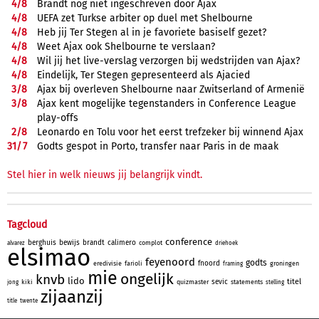
4/
8
Brandt nog niet ingeschreven door Ajax
4/
8
UEFA zet Turkse arbiter op duel met Shelbourne
4/
8
Heb jij Ter Stegen al in je favoriete basiself gezet?
4/
8
Weet Ajax ook Shelbourne te verslaan?
4/
8
Wil jij het live-verslag verzorgen bij wedstrijden van Ajax?
4/
8
Eindelijk, Ter Stegen gepresenteerd als Ajacied
3/
8
Ajax bij overleven Shelbourne naar Zwitserland of Armenië
3/
8
Ajax kent mogelijke tegenstanders in Conference League
play-offs
2/
8
Leonardo en Tolu voor het eerst trefzeker bij winnend Ajax
31/
7
Godts gespot in Porto, transfer naar Paris in de maak
Stel hier in welk nieuws jij belangrijk vindt.
Tagcloud
conference
berghuis
bewijs
brandt
calimero
complot
alvarez
driehoek
elsimao
feyenoord
godts
fnoord
eredivisie
farioli
groningen
framing
mie
ongelijk
knvb
lido
titel
sevic
kiki
quizmaster
statements
jong
stelling
zijaanzij
title
twente