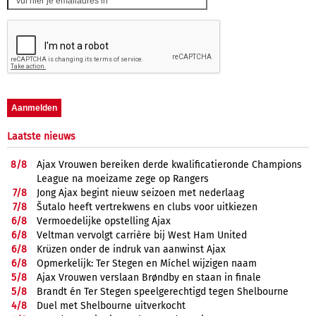
Laatste nieuws
8/
8
Ajax Vrouwen bereiken derde kwalificatieronde Champions
League na moeizame zege op Rangers
7/
8
Jong Ajax begint nieuw seizoen met nederlaag
7/
8
Šutalo heeft vertrekwens en clubs voor uitkiezen
6/
8
Vermoedelijke opstelling Ajax
6/
8
Veltman vervolgt carrière bij West Ham United
6/
8
Krüzen onder de indruk van aanwinst Ajax
6/
8
Opmerkelijk: Ter Stegen en Míchel wijzigen naam
5/
8
Ajax Vrouwen verslaan Brøndby en staan in finale
5/
8
Brandt én Ter Stegen speelgerechtigd tegen Shelbourne
4/
8
Duel met Shelbourne uitverkocht