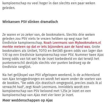
kampioenschap nu veel hoger in dan slechts een paar weken
geleden.
Winkansen PSV slinken dramatisch
Ze waren er zo zeker van, de bookmakers. Slechts drie weken
geleden zou PSV niets te vrezen hebben op weg naar het
Eredivisie kampioenschap.
Noah Leermans van Mybookmakers.nl
merkte meteen op dat er iets bijzonders aan de hand was
. Grote
bookmakers als Unibet, TOTO en Bet365 gaven odds van lager dan
1.10 op een Eredivisie kampioenschap voor PSV. Nummer twee Ajax
kreeg odds van tot wel 9x de inzet toebedeeld en dat terwijl het
puntenverschil destijds slechts vier punten bedroeg op de
Eredivisie ranglijst.
Na het gelijkspel van PSV afgelopen weekend, is de achterstand
van Ajax teruggedrongen en wordt het warm onder de voeten van
de bookies. “De odds zijn drastisch omgegooid, precies zoals ik al
verwacht had", zegt Noah Leermans. Inmiddels wordt een
kampioenschap van PSV beloond met 1.25x je inzet en een
kampioenschap van Ajax met vier keer je inzet.
Meer weddenschappen op Ajax