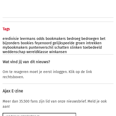
Tags
eredivisie
leermans
odds
bookmakers
bedroeg
bedroegen
bet
bijzonders
bookies
feyenoord
gelijkspeelde
groen
intrekken
mybookmakers
puntenverschil
schatten
slinken
toebedeeld
weddenschap
wereldklasse
winkansen
Wat vind jij van dit nieuws?
Om te reageren moet je eerst inloggen. Klik op de link
rechtsboven.
Ajax E-zine
Meer dan 35.500 fans zijn lid van onze nieuwsbrief. Meld je ook
aan!