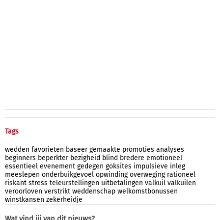
Tags
wedden
favorieten
baseer
gemaakte
promoties
analyses
beginners
beperkter
bezigheid
blind
bredere
emotioneel
essentieel
evenement
gedegen
goksites
impulsieve
inleg
meeslepen
onderbuikgevoel
opwinding
overweging
rationeel
riskant
stress
teleurstellingen
uitbetalingen
valkuil
valkuilen
veroorloven
verstrikt
weddenschap
welkomstbonussen
winstkansen
zekerheidje
Wat vind jij van dit nieuws?