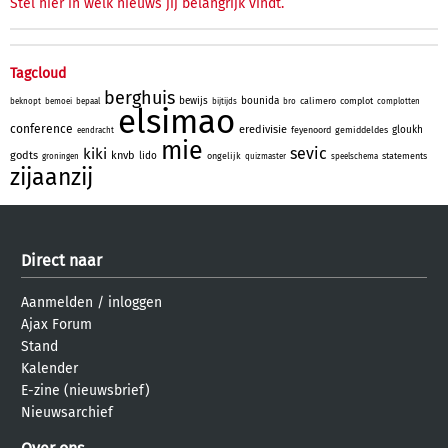
Stel hier in welk nieuws jij belangrijk vindt.
Tagcloud
berghuis
bewijs
bounida
calimero
complot
beknopt
bemoei
bepaal
bijtijds
bro
complotten
elsimao
conference
eredivisie
gloukh
feyenoord
gemiddeldes
eendracht
mie
sevic
kiki
godts
knvb
lido
ongelijk
statements
groningen
quizmaster
speelschema
zijaanzij
Direct naar
Aanmelden
/
inloggen
Ajax Forum
Stand
Kalender
E-zine (nieuwsbrief)
Nieuwsarchief