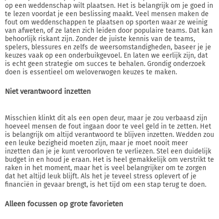
op een weddenschap wilt plaatsen. Het is belangrijk om je goed in
te lezen voordat je een beslissing maakt. Veel mensen maken de
fout om weddenschappen te plaatsen op sporten waar ze weinig
van afweten, of ze laten zich leiden door populaire teams. Dat kan
behoorlijk riskant zijn. Zonder de juiste kennis van de teams,
spelers, blessures en zelfs de weersomstandigheden, baseer je je
keuzes vaak op een onderbuikgevoel. En laten we eerlijk zijn, dat
is echt geen strategie om succes te behalen. Grondig onderzoek
doen is essentieel om weloverwogen keuzes te maken.
Niet verantwoord inzetten
Misschien klinkt dit als een open deur, maar je zou verbaasd zijn
hoeveel mensen de fout ingaan door te veel geld in te zetten. Het
is belangrijk om altijd verantwoord te blijven inzetten. Wedden zou
een leuke bezigheid moeten zijn, maar je moet nooit meer
inzetten dan je je kunt veroorloven te verliezen. Stel een duidelijk
budget in en houd je eraan. Het is heel gemakkelijk om verstrikt te
raken in het moment, maar het is veel belangrijker om te zorgen
dat het altijd leuk blijft. Als het je teveel stress oplevert of je
financiën in gevaar brengt, is het tijd om een stap terug te doen.
Alleen focussen op grote favorieten