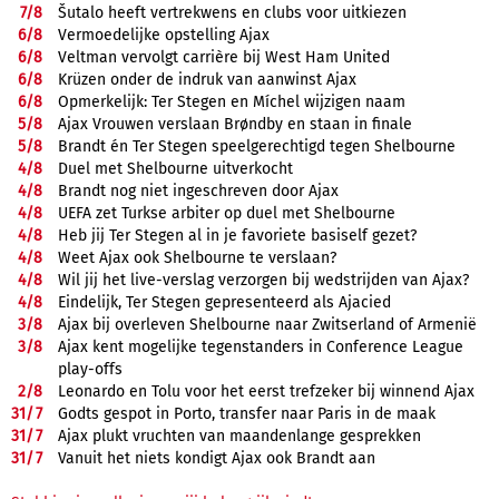
7/
8
Šutalo heeft vertrekwens en clubs voor uitkiezen
6/
8
Vermoedelijke opstelling Ajax
6/
8
Veltman vervolgt carrière bij West Ham United
6/
8
Krüzen onder de indruk van aanwinst Ajax
6/
8
Opmerkelijk: Ter Stegen en Míchel wijzigen naam
5/
8
Ajax Vrouwen verslaan Brøndby en staan in finale
5/
8
Brandt én Ter Stegen speelgerechtigd tegen Shelbourne
4/
8
Duel met Shelbourne uitverkocht
4/
8
Brandt nog niet ingeschreven door Ajax
4/
8
UEFA zet Turkse arbiter op duel met Shelbourne
4/
8
Heb jij Ter Stegen al in je favoriete basiself gezet?
4/
8
Weet Ajax ook Shelbourne te verslaan?
4/
8
Wil jij het live-verslag verzorgen bij wedstrijden van Ajax?
4/
8
Eindelijk, Ter Stegen gepresenteerd als Ajacied
3/
8
Ajax bij overleven Shelbourne naar Zwitserland of Armenië
3/
8
Ajax kent mogelijke tegenstanders in Conference League
play-offs
2/
8
Leonardo en Tolu voor het eerst trefzeker bij winnend Ajax
31/
7
Godts gespot in Porto, transfer naar Paris in de maak
31/
7
Ajax plukt vruchten van maandenlange gesprekken
31/
7
Vanuit het niets kondigt Ajax ook Brandt aan