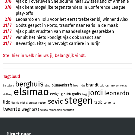
3/
8
Ajax bij overleven Shelbourne naar Zwitserland of Armenië
3/
8
Ajax kent mogelijke tegenstanders in Conference League
play-offs
2/
8
Leonardo en Tolu voor het eerst trefzeker bij winnend Ajax
31/
7
Godts gespot in Porto, transfer naar Paris in de maak
31/
7
Ajax plukt vruchten van maandenlange gesprekken
31/
7
Vanuit het niets kondigt Ajax ook Brandt aan
31/
7
Bevestigd: Fitz-Jim vervolgt carrière in Turijn
Stel hier in welk nieuws jij belangrijk vindt.
Tagcloud
berghuis
brandt
blumenkraft
bounida
carrizo
barcelona
blind
caio
conceicao
elsimao
jordi
leonardo
ewige
godts
gloukh
dolberg
hag
stegen
sevic
lido
tadic
regeer
torrents
prutser
liquide
michel
twente
weghorst
winnaarsmentaliteit
wijndal
Direct naar