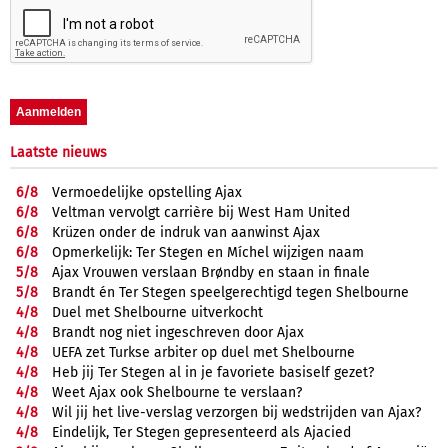
Laatste nieuws
6/
8
Vermoedelijke opstelling Ajax
6/
8
Veltman vervolgt carrière bij West Ham United
6/
8
Krüzen onder de indruk van aanwinst Ajax
6/
8
Opmerkelijk: Ter Stegen en Míchel wijzigen naam
5/
8
Ajax Vrouwen verslaan Brøndby en staan in finale
5/
8
Brandt én Ter Stegen speelgerechtigd tegen Shelbourne
4/
8
Duel met Shelbourne uitverkocht
4/
8
Brandt nog niet ingeschreven door Ajax
4/
8
UEFA zet Turkse arbiter op duel met Shelbourne
4/
8
Heb jij Ter Stegen al in je favoriete basiself gezet?
4/
8
Weet Ajax ook Shelbourne te verslaan?
4/
8
Wil jij het live-verslag verzorgen bij wedstrijden van Ajax?
4/
8
Eindelijk, Ter Stegen gepresenteerd als Ajacied