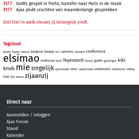
31/
7
Godts gespot in Porto, transfer naar Paris in de maak
31/
7
Ajax plukt vruchten van maandenlange gesprekken
Stel hier in welk nieuws jij belangrijk vindt.
Tagcloud
conference
bewijs
berghuis
calimero
complot
alvarez
bayern
bemoei
bro
elsimao
kiki
feyenoord
godts
eredivisie
groningen
farioli
fnoord
mie
ongelijk
knvb
sevic
statements
quizmaster
speelschema
statistische
stelling
zijaanzij
titel
title
twente
Direct naar
Aanmelden
/
inloggen
Ajax Forum
Stand
Kalender