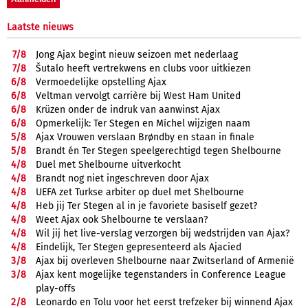
Laatste nieuws
7/
8
Jong Ajax begint nieuw seizoen met nederlaag
7/
8
Šutalo heeft vertrekwens en clubs voor uitkiezen
6/
8
Vermoedelijke opstelling Ajax
6/
8
Veltman vervolgt carrière bij West Ham United
6/
8
Krüzen onder de indruk van aanwinst Ajax
6/
8
Opmerkelijk: Ter Stegen en Míchel wijzigen naam
5/
8
Ajax Vrouwen verslaan Brøndby en staan in finale
5/
8
Brandt én Ter Stegen speelgerechtigd tegen Shelbourne
4/
8
Duel met Shelbourne uitverkocht
4/
8
Brandt nog niet ingeschreven door Ajax
4/
8
UEFA zet Turkse arbiter op duel met Shelbourne
4/
8
Heb jij Ter Stegen al in je favoriete basiself gezet?
4/
8
Weet Ajax ook Shelbourne te verslaan?
4/
8
Wil jij het live-verslag verzorgen bij wedstrijden van Ajax?
4/
8
Eindelijk, Ter Stegen gepresenteerd als Ajacied
3/
8
Ajax bij overleven Shelbourne naar Zwitserland of Armenië
3/
8
Ajax kent mogelijke tegenstanders in Conference League
play-offs
2/
8
Leonardo en Tolu voor het eerst trefzeker bij winnend Ajax