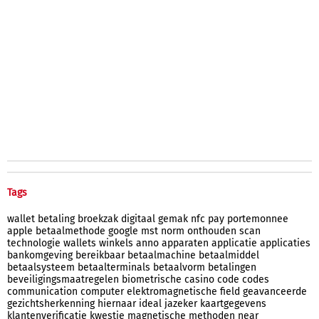
Tags
wallet
betaling
broekzak
digitaal
gemak
nfc
pay
portemonnee
apple
betaalmethode
google
mst
norm
onthouden
scan
technologie
wallets
winkels
anno
apparaten
applicatie
applicaties
bankomgeving
bereikbaar
betaalmachine
betaalmiddel
betaalsysteem
betaalterminals
betaalvorm
betalingen
beveiligingsmaatregelen
biometrische
casino
code
codes
communication
computer
elektromagnetische
field
geavanceerde
gezichtsherkenning
hiernaar
ideal
jazeker
kaartgegevens
klantenverificatie
kwestie
magnetische
methoden
near