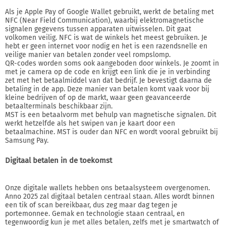
Als je Apple Pay of Google Wallet gebruikt, werkt de betaling met
NFC (Near Field Communication), waarbij elektromagnetische
signalen gegevens tussen apparaten uitwisselen. Dit gaat
volkomen veilig. NFC is wat de winkels het meest gebruiken. Je
hebt er geen internet voor nodig en het is een razendsnelle en
veilige manier van betalen zonder veel rompslomp.
QR-codes worden soms ook aangeboden door winkels. Je zoomt in
met je camera op de code en krijgt een link die je in verbinding
zet met het betaalmiddel van dat bedrijf. Je bevestigt daarna de
betaling in de app. Deze manier van betalen komt vaak voor bij
kleine bedrijven of op de markt, waar geen geavanceerde
betaalterminals beschikbaar zijn.
MST is een betaalvorm met behulp van magnetische signalen. Dit
werkt hetzelfde als het swipen van je kaart door een
betaalmachine. MST is ouder dan NFC en wordt vooral gebruikt bij
Samsung Pay.
Digitaal betalen in de toekomst
Onze digitale wallets hebben ons betaalsysteem overgenomen.
Anno 2025 zal digitaal betalen centraal staan. Alles wordt binnen
een tik of scan bereikbaar, dus zeg maar dag tegen je
portemonnee. Gemak en technologie staan centraal, en
tegenwoordig kun je met alles betalen, zelfs met je smartwatch of