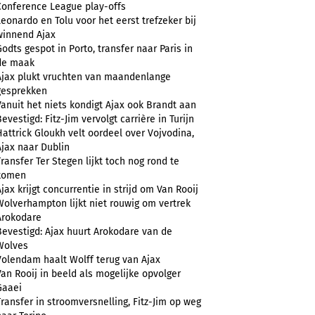
Conference League play-offs
Leonardo en Tolu voor het eerst trefzeker bij
winnend Ajax
Godts gespot in Porto, transfer naar Paris in
de maak
Ajax plukt vruchten van maandenlange
gesprekken
Vanuit het niets kondigt Ajax ook Brandt aan
evestigd: Fitz-Jim vervolgt carrière in Turijn
Hattrick Gloukh velt oordeel over Vojvodina,
Ajax naar Dublin
Transfer Ter Stegen lijkt toch nog rond te
komen
Ajax krijgt concurrentie in strijd om Van Rooij
Wolverhampton lijkt niet rouwig om vertrek
Arokodare
Bevestigd: Ajax huurt Arokodare van de
Wolves
Volendam haalt Wolff terug van Ajax
Van Rooij in beeld als mogelijke opvolger
Gaaei
Transfer in stroomversnelling, Fitz-Jim op weg