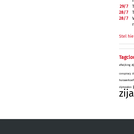
29/
7
28/
7
28/
7
Stel hie
Tagclo
a
afwijking
conspiracy
d
huiswerkoef
olympiakos
zij