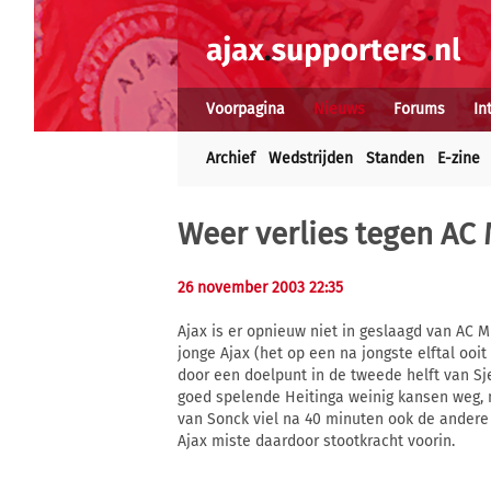
Voorpagina
Nieuws
Forums
In
Archief
Wedstrijden
Standen
E-zine
Weer verlies tegen AC 
26 november 2003 22:35
Ajax is er opnieuw niet in geslaagd van AC 
jonge Ajax (het op een na jongste elftal ooi
door een doelpunt in de tweede helft van Sj
goed spelende Heitinga weinig kansen weg, 
van Sonck viel na 40 minuten ook de andere
Ajax miste daardoor stootkracht voorin.