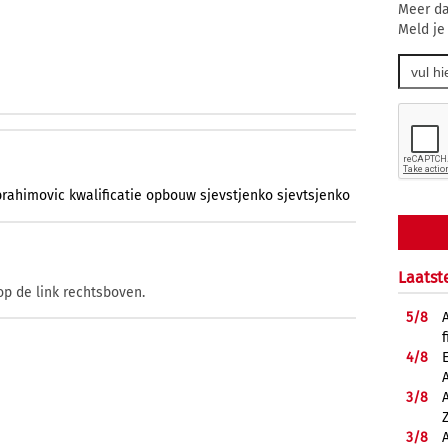
Meer da
Meld je
brahimovic
kwalificatie
opbouw
sjevstjenko
sjevtsjenko
Laatst
op de link rechtsboven.
5/
8
f
4/
8
3/
8
3/
8