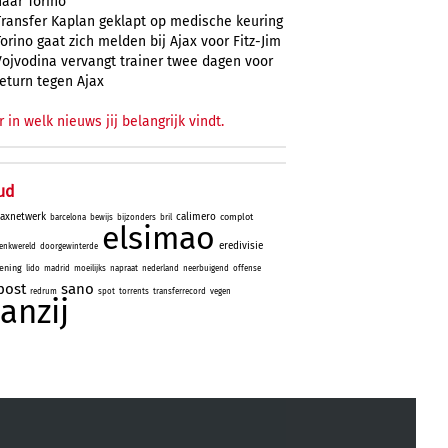
naar Torino
Transfer Kaplan geklapt op medische keuring
Torino gaat zich melden bij Ajax voor Fitz-Jim
Vojvodina vervangt trainer twee dagen voor
return tegen Ajax
r in welk nieuws jij belangrijk vindt.
ud
jaxnetwerk
calimero
complot
barcelona
bewijs
bijzonders
bril
elsimao
eredivisie
enkwereld
doorgewinterde
ening
lido
madrid
moeilijks
napraat
nederland
neerbuigend
offense
post
sano
redrum
spot
torrents
transferrecord
vegen
aanzij