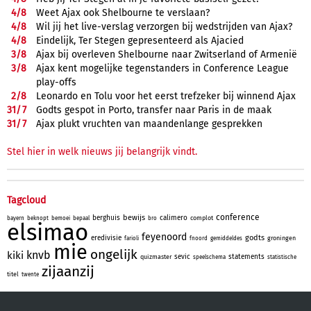
4/
8
Weet Ajax ook Shelbourne te verslaan?
4/
8
Wil jij het live-verslag verzorgen bij wedstrijden van Ajax?
4/
8
Eindelijk, Ter Stegen gepresenteerd als Ajacied
3/
8
Ajax bij overleven Shelbourne naar Zwitserland of Armenië
3/
8
Ajax kent mogelijke tegenstanders in Conference League
play-offs
2/
8
Leonardo en Tolu voor het eerst trefzeker bij winnend Ajax
31/
7
Godts gespot in Porto, transfer naar Paris in de maak
31/
7
Ajax plukt vruchten van maandenlange gesprekken
Stel hier in welk nieuws jij belangrijk vindt.
Tagcloud
conference
bewijs
berghuis
calimero
complot
bayern
beknopt
bemoei
bepaal
bro
elsimao
feyenoord
godts
eredivisie
groningen
farioli
fnoord
gemiddeldes
mie
ongelijk
knvb
kiki
sevic
statements
quizmaster
speelschema
statistische
zijaanzij
titel
twente