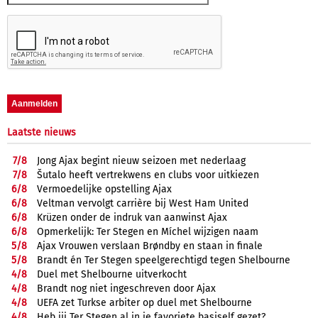
Laatste nieuws
7/
8
Jong Ajax begint nieuw seizoen met nederlaag
7/
8
Šutalo heeft vertrekwens en clubs voor uitkiezen
6/
8
Vermoedelijke opstelling Ajax
6/
8
Veltman vervolgt carrière bij West Ham United
6/
8
Krüzen onder de indruk van aanwinst Ajax
6/
8
Opmerkelijk: Ter Stegen en Míchel wijzigen naam
5/
8
Ajax Vrouwen verslaan Brøndby en staan in finale
5/
8
Brandt én Ter Stegen speelgerechtigd tegen Shelbourne
4/
8
Duel met Shelbourne uitverkocht
4/
8
Brandt nog niet ingeschreven door Ajax
4/
8
UEFA zet Turkse arbiter op duel met Shelbourne
4/
8
Heb jij Ter Stegen al in je favoriete basiself gezet?