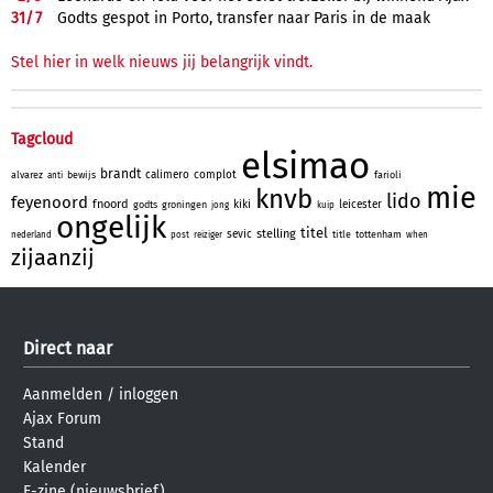
31/
7
Godts gespot in Porto, transfer naar Paris in de maak
Stel hier in welk nieuws jij belangrijk vindt.
Tagcloud
elsimao
brandt
calimero
complot
alvarez
bewijs
farioli
anti
mie
knvb
lido
feyenoord
fnoord
kiki
leicester
godts
groningen
jong
kuip
ongelijk
titel
stelling
sevic
title
tottenham
nederland
post
reiziger
when
zijaanzij
Direct naar
Aanmelden
/
inloggen
Ajax Forum
Stand
Kalender
E-zine (nieuwsbrief)