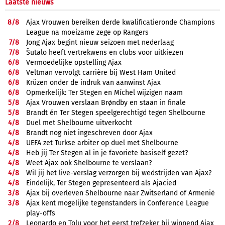
Laatste nieuws
8/
8
Ajax Vrouwen bereiken derde kwalificatieronde Champions
League na moeizame zege op Rangers
7/
8
Jong Ajax begint nieuw seizoen met nederlaag
7/
8
Šutalo heeft vertrekwens en clubs voor uitkiezen
6/
8
Vermoedelijke opstelling Ajax
6/
8
Veltman vervolgt carrière bij West Ham United
6/
8
Krüzen onder de indruk van aanwinst Ajax
6/
8
Opmerkelijk: Ter Stegen en Míchel wijzigen naam
5/
8
Ajax Vrouwen verslaan Brøndby en staan in finale
5/
8
Brandt én Ter Stegen speelgerechtigd tegen Shelbourne
4/
8
Duel met Shelbourne uitverkocht
4/
8
Brandt nog niet ingeschreven door Ajax
4/
8
UEFA zet Turkse arbiter op duel met Shelbourne
4/
8
Heb jij Ter Stegen al in je favoriete basiself gezet?
4/
8
Weet Ajax ook Shelbourne te verslaan?
4/
8
Wil jij het live-verslag verzorgen bij wedstrijden van Ajax?
4/
8
Eindelijk, Ter Stegen gepresenteerd als Ajacied
3/
8
Ajax bij overleven Shelbourne naar Zwitserland of Armenië
3/
8
Ajax kent mogelijke tegenstanders in Conference League
play-offs
2/
8
Leonardo en Tolu voor het eerst trefzeker bij winnend Ajax