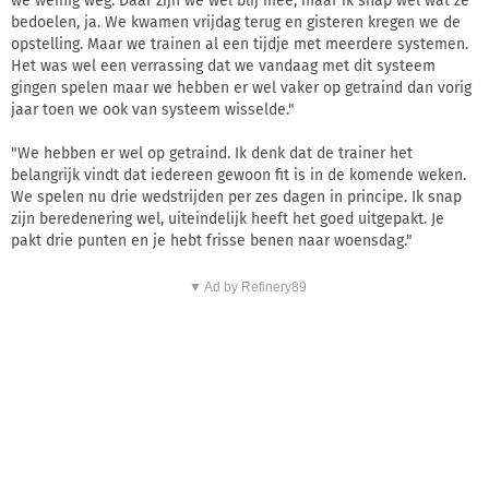
we weinig weg. Daar zijn we wel blij mee, maar ik snap wel wat ze
bedoelen, ja. We kwamen vrijdag terug en gisteren kregen we de
opstelling. Maar we trainen al een tijdje met meerdere systemen.
Het was wel een verrassing dat we vandaag met dit systeem
gingen spelen maar we hebben er wel vaker op getraind dan vorig
jaar toen we ook van systeem wisselde."
"We hebben er wel op getraind. Ik denk dat de trainer het
belangrijk vindt dat iedereen gewoon fit is in de komende weken.
We spelen nu drie wedstrijden per zes dagen in principe. Ik snap
zijn beredenering wel, uiteindelijk heeft het goed uitgepakt. Je
pakt drie punten en je hebt frisse benen naar woensdag."
▼ Ad by Refinery89