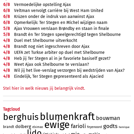
6/
8
Vermoedelijke opstelling Ajax
6/
8
Veltman vervolgt carrière bij West Ham United
6/
8
Krüzen onder de indruk van aanwinst Ajax
6/
8
Opmerkelijk: Ter Stegen en Míchel wijzigen naam
5/
8
Ajax Vrouwen verslaan Brøndby en staan in finale
5/
8
Brandt én Ter Stegen speelgerechtigd tegen Shelbourne
4/
8
Duel met Shelbourne uitverkocht
4/
8
Brandt nog niet ingeschreven door Ajax
4/
8
UEFA zet Turkse arbiter op duel met Shelbourne
4/
8
Heb jij Ter Stegen al in je favoriete basiself gezet?
4/
8
Weet Ajax ook Shelbourne te verslaan?
4/
8
Wil jij het live-verslag verzorgen bij wedstrijden van Ajax?
4/
8
Eindelijk, Ter Stegen gepresenteerd als Ajacied
Stel hier in welk nieuws jij belangrijk vindt.
Tagcloud
blumenkraft
berghuis
bouwman
ewige
farioli
godts
dolberg
brandt
feyenoord
elsimao
henrique
lido