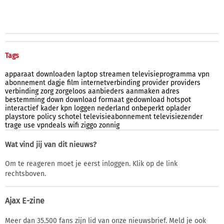
Tags
apparaat
downloaden
laptop
streamen
televisieprogramma
vpn
abonnement
dagje
film
internetverbinding
provider
providers
verbinding
zorg
zorgeloos
aanbieders
aanmaken
adres
bestemming
down
download
formaat
gedownload
hotspot
interactief
kader
kpn
loggen
nederland
onbeperkt
oplader
playstore
policy
schotel
televisieabonnement
televisiezender
trage
use
vpndeals
wifi
ziggo
zonnig
Wat vind jij van dit nieuws?
Om te reageren moet je eerst inloggen. Klik op de link
rechtsboven.
Ajax E-zine
Meer dan 35.500 fans zijn lid van onze nieuwsbrief. Meld je ook