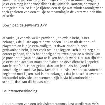
kun je uiteraard ook altijd even aan vrienden of familie vragen of
je er één mag lenen voor tijdens de vakantie. Kortom, eenvoudig
te regelen dus. Zo kun je tijdens een dagje wat minder zonnig weer
toch genieten van een stukje ontspanning in de vorm van een film
of serie.
Download de gewenste APP
Afhankelijk van via welke provider jij televisie hebt, is het
belangrijk de juiste app te downloaden. Dit kan uit de app- of
playstore en kun je eenvoudig thuis down. Nadat je deze
gedownload hebt, is het zaak om in te loggen. Heb je dit nog niet
eerder gedaan, dan is het handig eerst even naar de website van
je provider te gaan en daar te kijken hoe dit werk. Het kan zijn dat
je eerst een account moet aanmaken en deze dient te koppelen
aan je telefoon. Is het gelukt, dan kun je nu als het goed is
eenvoudig en snel live jouw favoriete televisiezender streamen en
beginnen met kijken. Wel is het belangrijk dat je beschikt over een
interactief televisie abonnement. Kijk je via bijvoorbeeld de
schotel, dan kan dit helaas niet.
De internetverbinding
Het streamen van een televisieprogramma kost aardig van MB’s.