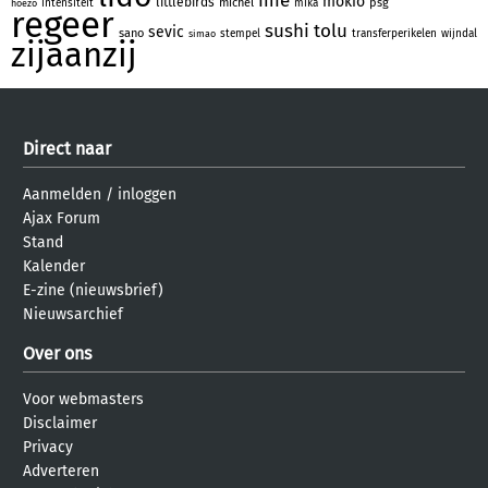
mie
mokio
littlebirds
michel
psg
intensiteit
mika
hoezo
regeer
sushi
tolu
sevic
sano
stempel
transferperikelen
wijndal
simao
zijaanzij
Direct naar
Aanmelden
/
inloggen
Ajax Forum
Stand
Kalender
E-zine (nieuwsbrief)
Nieuwsarchief
Over ons
Voor webmasters
Disclaimer
Privacy
Adverteren