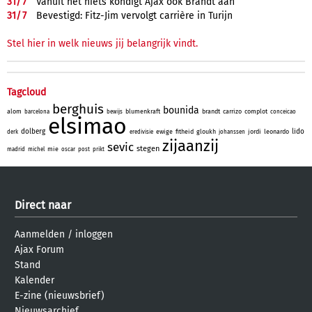
31/
7
Vanuit het niets kondigt Ajax ook Brandt aan
31/
7
Bevestigd: Fitz-Jim vervolgt carrière in Turijn
Stel hier in welk nieuws jij belangrijk vindt.
Tagcloud
berghuis
bounida
alom
blumenkraft
brandt
carrizo
complot
barcelona
bewijs
conceicao
elsimao
dolberg
lido
ewige
fitheid
gloukh
jordi
leonardo
derk
eredivisie
johanssen
zijaanzij
sevic
stegen
mie
madrid
michel
oscar
post
prikt
Direct naar
Aanmelden
/
inloggen
Ajax Forum
Stand
Kalender
E-zine (nieuwsbrief)
Nieuwsarchief