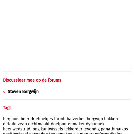
Discussieer mee op de forums
Steven Bergwijn
Tags
berghuis
boer
driehoekjes
farioli
balverlies
bergwijn
blikken
detailniveau
dichtmaakt
doelpuntenmaker
dynamiek
heenwedstrijd
jong
kantwissels
lekkerder
levendig
panathinaikos