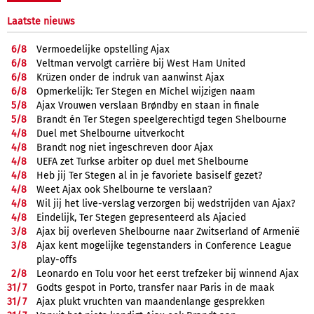
Laatste nieuws
6/
8
Vermoedelijke opstelling Ajax
6/
8
Veltman vervolgt carrière bij West Ham United
6/
8
Krüzen onder de indruk van aanwinst Ajax
6/
8
Opmerkelijk: Ter Stegen en Míchel wijzigen naam
5/
8
Ajax Vrouwen verslaan Brøndby en staan in finale
5/
8
Brandt én Ter Stegen speelgerechtigd tegen Shelbourne
4/
8
Duel met Shelbourne uitverkocht
4/
8
Brandt nog niet ingeschreven door Ajax
4/
8
UEFA zet Turkse arbiter op duel met Shelbourne
4/
8
Heb jij Ter Stegen al in je favoriete basiself gezet?
4/
8
Weet Ajax ook Shelbourne te verslaan?
4/
8
Wil jij het live-verslag verzorgen bij wedstrijden van Ajax?
4/
8
Eindelijk, Ter Stegen gepresenteerd als Ajacied
3/
8
Ajax bij overleven Shelbourne naar Zwitserland of Armenië
3/
8
Ajax kent mogelijke tegenstanders in Conference League
play-offs
2/
8
Leonardo en Tolu voor het eerst trefzeker bij winnend Ajax
31/
7
Godts gespot in Porto, transfer naar Paris in de maak
31/
7
Ajax plukt vruchten van maandenlange gesprekken