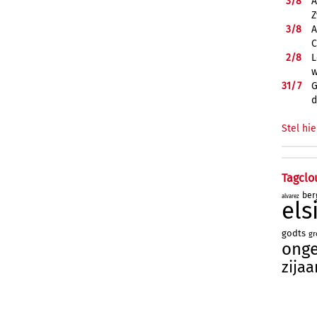
3/
8
A
Z
3/
8
A
C
2/
8
L
w
31/
7
G
d
Stel hie
Tagclo
ber
alvarez
el
godts
gr
onge
zijaa