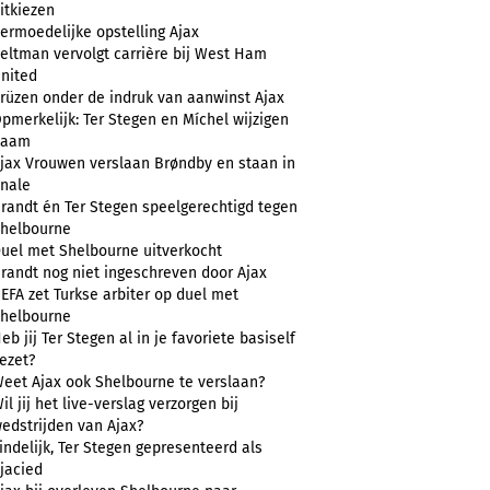
itkiezen
ermoedelijke opstelling Ajax
eltman vervolgt carrière bij West Ham
nited
rüzen onder de indruk van aanwinst Ajax
pmerkelijk: Ter Stegen en Míchel wijzigen
naam
jax Vrouwen verslaan Brøndby en staan in
inale
randt én Ter Stegen speelgerechtigd tegen
helbourne
uel met Shelbourne uitverkocht
randt nog niet ingeschreven door Ajax
EFA zet Turkse arbiter op duel met
helbourne
eb jij Ter Stegen al in je favoriete basiself
ezet?
eet Ajax ook Shelbourne te verslaan?
il jij het live-verslag verzorgen bij
edstrijden van Ajax?
indelijk, Ter Stegen gepresenteerd als
jacied