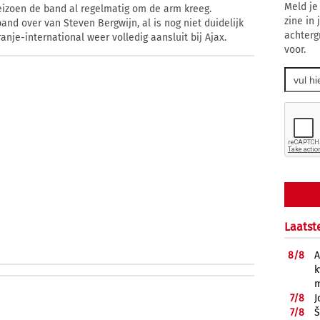
Meld je
seizoen de band al regelmatig om de arm kreeg.
zine in
d over van Steven Bergwijn, al is nog niet duidelijk
achterg
nje-international weer volledig aansluit bij Ajax.
voor.
Laatst
8/
8
A
k
m
7/
8
J
7/
8
Š