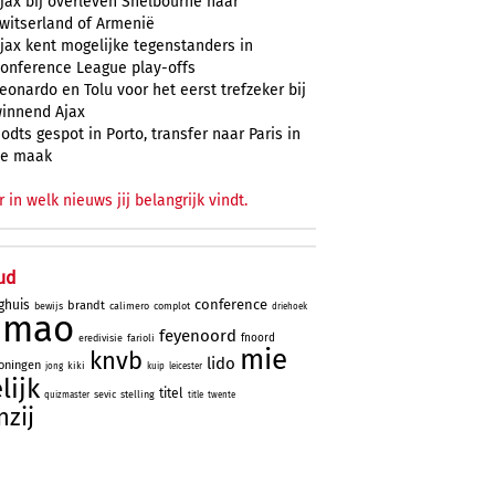
jax bij overleven Shelbourne naar
witserland of Armenië
jax kent mogelijke tegenstanders in
onference League play-offs
eonardo en Tolu voor het eerst trefzeker bij
innend Ajax
odts gespot in Porto, transfer naar Paris in
e maak
r in welk nieuws jij belangrijk vindt.
ud
conference
ghuis
brandt
bewijs
calimero
complot
driehoek
simao
feyenoord
fnoord
eredivisie
farioli
mie
knvb
lido
oningen
kiki
jong
kuip
leicester
lijk
titel
sevic
stelling
quizmaster
title
twente
nzij