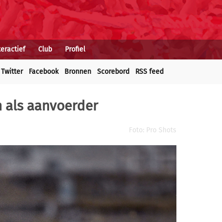
teractief
Club
Profiel
Twitter
Facebook
Bronnen
Scorebord
RSS feed
n als aanvoerder
Foto: Pro Shots