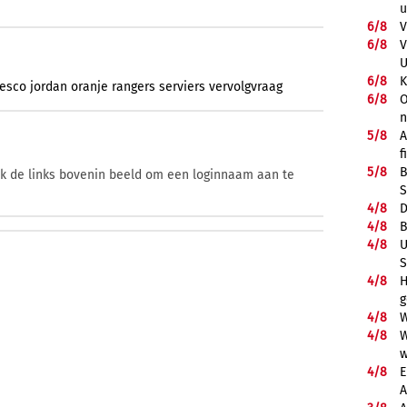
u
6/
8
V
6/
8
V
U
6/
8
K
cesco
jordan
oranje
rangers
serviers
vervolgvraag
6/
8
O
5/
8
A
f
5/
8
B
ik de links bovenin beeld om een loginnaam aan te
S
4/
8
D
4/
8
B
4/
8
U
S
4/
8
H
g
4/
8
W
4/
8
W
w
4/
8
E
A