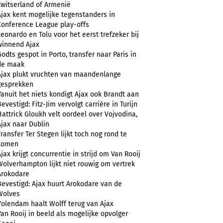
Zwitserland of Armenië
Ajax kent mogelijke tegenstanders in
Conference League play-offs
Leonardo en Tolu voor het eerst trefzeker bij
winnend Ajax
Godts gespot in Porto, transfer naar Paris in
de maak
Ajax plukt vruchten van maandenlange
gesprekken
Vanuit het niets kondigt Ajax ook Brandt aan
evestigd: Fitz-Jim vervolgt carrière in Turijn
Hattrick Gloukh velt oordeel over Vojvodina,
Ajax naar Dublin
Transfer Ter Stegen lijkt toch nog rond te
komen
Ajax krijgt concurrentie in strijd om Van Rooij
Wolverhampton lijkt niet rouwig om vertrek
Arokodare
Bevestigd: Ajax huurt Arokodare van de
Wolves
Volendam haalt Wolff terug van Ajax
Van Rooij in beeld als mogelijke opvolger