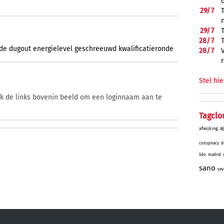
29/
7
29/
7
28/
7
de
dugout
energielevel
geschreeuwd
kwalificatieronde
28/
7
Stel hie
ik de links bovenin beeld om een loginnaam aan te
Tagclo
a
afwijking
conspiracy
d
lido
madrid
sano
sev