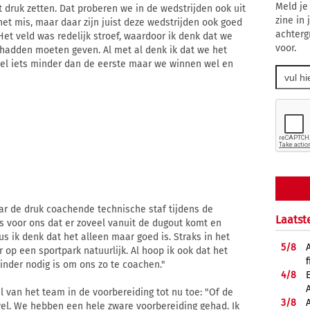
Meld je
 druk zetten. Dat proberen we in de wedstrijden ook uit
zine in
het mis, maar daar zijn juist deze wedstrijden ook goed
achterg
t veld was redelijk stroef, waardoor ik denk dat we
voor.
 hadden moeten geven. Al met al denk ik dat we het
el iets minder dan de eerste maar we winnen wel en
ar de druk coachende technische staf tijdens de
Laatst
 is voor ons dat er zoveel vanuit de dugout komt en
s ik denk dat het alleen maar goed is. Straks in het
5/
8
 op een sportpark natuurlijk. Al hoop ik ook dat het
f
nder nodig is om ons zo te coachen."
4/
8
l van het team in de voorbereiding tot nu toe: "Of de
3/
8
 wel. We hebben een hele zware voorbereiding gehad. Ik