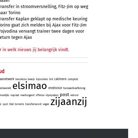
Gaaei
Transfer in stroomversnelling, Fitz-Jim op weg
naar Torino
Transfer Kaplan geklapt op medische keuring
Torino gaat zich melden bij Ajax voor Fitz-Jim
Vojvodina vervangt trainer twee dagen voor
return tegen Ajax
r in welk nieuws jij belangrijk vindt.
ud
jaxnetwerk
calimero
complot
barcelona
bewijs
bijzonders
bril
elsimao
eredivisie
huiswerkoefening
enkwereld
post
moeilijks
napraat
neerbuigend
offense
olympiakos
redrum
zijaanzij
ic
spot
titel
torrents
transferrecord
vegen