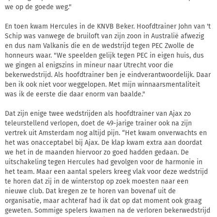
we op de goede weg."
En toen kwam Hercules in de KNVB Beker. Hoofdtrainer John van 't
Schip was vanwege de bruiloft van zijn zoon in Australië afwezig
en dus nam Valkanis die en de wedstrijd tegen PEC Zwolle de
honneurs waar. "We speelden gelijk tegen PEC in eigen huis, dus
we gingen al enigszins in mineur naar Utrecht voor die
bekerwedstrijd. Als hoofdtrainer ben je eindverantwoordelijk. Daar
ben ik ook niet voor weggelopen. Met mijn winnaarsmentaliteit
was ik de eerste die daar enorm van baalde."
Dat zijn enige twee wedstrijden als hoofdtrainer van Ajax zo
teleurstellend verlopen, doet de 49-jarige trainer ook na zijn
vertrek uit Amsterdam nog altijd pijn. “Het kwam onverwachts en
het was onacceptabel bij Ajax. De klap kwam extra aan doordat
we het in de maanden hiervoor zo goed hadden gedaan. De
uitschakeling tegen Hercules had gevolgen voor de harmonie in
het team. Maar een aantal spelers kreeg vlak voor deze wedstrijd
te horen dat zij in de winterstop op zoek moesten naar een
nieuwe club. Dat kregen ze te horen van bovenaf uit de
organisatie, maar achteraf had ik dat op dat moment ook graag
geweten. Sommige spelers kwamen na de verloren bekerwedstrijd