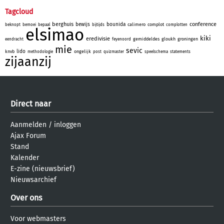
Tagcloud
berghuis
conference
bewijs
bounida
calimero
complot
beknopt
bemoei
bepaal
bijtijds
complotten
elsimao
kiki
eredivisie
gemiddeldes
gloukh
groningen
eendracht
feyenoord
mie
sevic
lido
knvb
ongelijk
methodologie
post
quizmaster
speelschema
statements
zijaanzij
Direct naar
Aanmelden
/
inloggen
Ajax Forum
Stand
Kalender
E-zine (nieuwsbrief)
Nieuwsarchief
Over ons
Voor webmasters