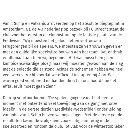
Van 't Schip en Valkanis arriveerden op het absolute dieptepunt in
Amsterdam. Na de 4-3 nederlaag op bezoek bij FC Utrecht staat de
club voor het eerst in de clubhistorie op de laatste plaats van de
Eredivisie. “Wij moesten het geloof, lef en vertrouwen
terugbrengen bij de spelers. We moesten ze vertrouwen geven en
met een duidelijke speelwijze bouwen aan het team. Dat ontbrak
er allemaal aan toen wij begonnen. Het was misschien geen
kampioenswaardige ploeg, maar wij moesten gewoon aan de slag
met de selectie die er stond. Achter de schermen hebben we heel
veel werk verricht voordat we officieel instapten bij Ajax. We
waren goed voorbereid en hadden direct in ons hoofd hoe het
elftal eruit moest gaan zien."
Daarop voortbordurend: "De spelers gingen vanaf het eerste
moment met ontzettend veel toewijding aan de gang met onze
ideeën. In de eerste dertien Eredivisie-wedstrijden onder leiding
van John van 't Schip bleven we ongeslagen. Met de eerste goede
resultaten kwam de vrolijkheid voorzichtig aan terug in de
spelersgroep en rondom de club. Tot vlak voor de winterstop leken