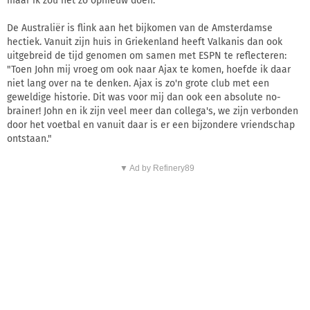
maar ik zou het zo opnieuw doen."
De Australiër is flink aan het bijkomen van de Amsterdamse
hectiek. Vanuit zijn huis in Griekenland heeft Valkanis dan ook
uitgebreid de tijd genomen om samen met ESPN te reflecteren:
"Toen John mij vroeg om ook naar Ajax te komen, hoefde ik daar
niet lang over na te denken. Ajax is zo'n grote club met een
geweldige historie. Dit was voor mij dan ook een absolute no-
brainer! John en ik zijn veel meer dan collega's, we zijn verbonden
door het voetbal en vanuit daar is er een bijzondere vriendschap
ontstaan."
▼ Ad by Refinery89