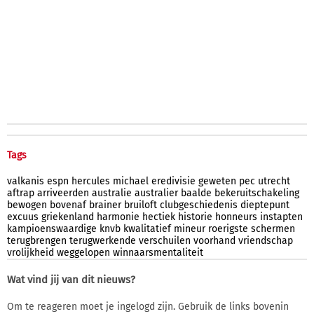
Tags
valkanis
espn
hercules
michael
eredivisie
geweten
pec
utrecht
aftrap
arriveerden
australie
australier
baalde
bekeruitschakeling
bewogen
bovenaf
brainer
bruiloft
clubgeschiedenis
dieptepunt
excuus
griekenland
harmonie
hectiek
historie
honneurs
instapten
kampioenswaardige
knvb
kwalitatief
mineur
roerigste
schermen
terugbrengen
terugwerkende
verschuilen
voorhand
vriendschap
vrolijkheid
weggelopen
winnaarsmentaliteit
Wat vind jij van dit nieuws?
Om te reageren moet je ingelogd zijn. Gebruik de links bovenin