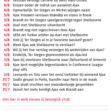
6/
8
Veltman vervolgt carrière bij West Ham United
6/
8
Krüzen onder de indruk van aanwinst Ajax
6/
8
Opmerkelijk: Ter Stegen en Míchel wijzigen naam
5/
8
Ajax Vrouwen verslaan Brøndby en staan in finale
5/
8
Brandt én Ter Stegen speelgerechtigd tegen Shelbourne
4/
8
Duel met Shelbourne uitverkocht
4/
8
Brandt nog niet ingeschreven door Ajax
4/
8
UEFA zet Turkse arbiter op duel met Shelbourne
4/
8
Heb jij Ter Stegen al in je favoriete basiself gezet?
4/
8
Weet Ajax ook Shelbourne te verslaan?
4/
8
Wil jij het live-verslag verzorgen bij wedstrijden van Ajax?
4/
8
Eindelijk, Ter Stegen gepresenteerd als Ajacied
3/
8
Ajax bij overleven Shelbourne naar Zwitserland of Armenië
3/
8
Ajax kent mogelijke tegenstanders in Conference League
play-offs
2/
8
Leonardo en Tolu voor het eerst trefzeker bij winnend Ajax
31/
7
Godts gespot in Porto, transfer naar Paris in de maak
31/
7
Ajax plukt vruchten van maandenlange gesprekken
31/
7
Vanuit het niets kondigt Ajax ook Brandt aan
Stel hier in welk nieuws jij belangrijk vindt.