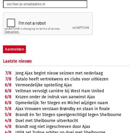
Laatste nieuws
7/
8
Jong Ajax begint nieuw seizoen met nederlaag
7/
8
Šutalo heeft vertrekwens en clubs voor uitkiezen
6/
8
Vermoedelijke opstelling Ajax
6/
8
Veltman vervolgt carrière bij West Ham United
6/
8
Krüzen onder de indruk van aanwinst Ajax
6/
8
Opmerkelijk: Ter Stegen en Míchel wijzigen naam
5/
8
Ajax Vrouwen verslaan Brøndby en staan in finale
5/
8
Brandt én Ter Stegen speelgerechtigd tegen Shelbourne
4/
8
Duel met Shelbourne uitverkocht
4/
8
Brandt nog niet ingeschreven door Ajax
4/
8
UEFA zet Turkse arbiter op duel met Shelbourne