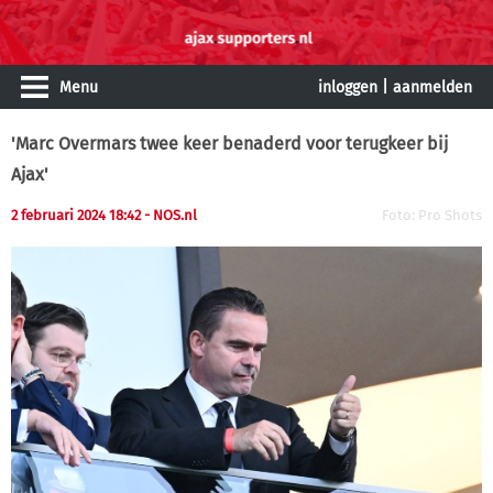
Menu
inloggen
|
aanmelden
'Marc Overmars twee keer benaderd voor terugkeer bij
Ajax'
2 februari 2024 18:42
- NOS.nl
Foto: Pro Shots