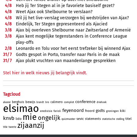
4/
8
Heb jij Ter Stegen al in je favoriete basiself gezet?
4/
8
Weet Ajax ook Shelbourne te verslaan?
4/
8
Wil jij het live-verslag verzorgen bij wedstrijden van Ajax?
4/
8
Eindelijk, Ter Stegen gepresenteerd als Ajacied
3/
8
Ajax bij overleven Shelbourne naar Zwitserland of Armenië
3/
8
Ajax kent mogelijke tegenstanders in Conference League
play-offs
2/
8
Leonardo en Tolu voor het eerst trefzeker bij winnend Ajax
31/
7
Godts gespot in Porto, transfer naar Paris in de maak
31/
7
Ajax plukt vruchten van maandenlange gesprekken
Stel hier in welk nieuws jij belangrijk vindt.
Tagcloud
conference
bewijs
berghuis
calimero
complot
alvarez
brandt
bro
driehoek
elsimao
feyenoord
godts
kiki
fnoord
eredivisie
farioli
groningen
mie
ongelijk
knvb
lido
sevic
titel
statements
quizmaster
statistische
stelling
zijaanzij
title
twente